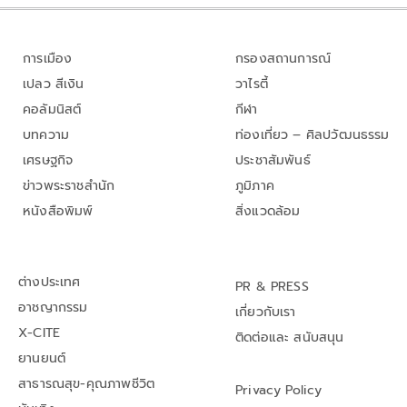
การเมือง
กรองสถานการณ์
เปลว สีเงิน
วาไรตี้
คอลัมนิสต์
กีฬา
บทความ
ท่องเที่ยว – ศิลปวัฒนธรรม
เศรษฐกิจ
ประชาสัมพันธ์
ข่าวพระราชสำนัก
ภูมิภาค
หนังสือพิมพ์
สิ่งแวดล้อม
ต่างประเทศ
PR & PRESS
อาชญากรรม
เกี่ยวกับเรา
X-CITE
ติดต่อและ สนับสนุน
ยานยนต์
สาธารณสุข-คุณภาพชีวิต
Privacy Policy