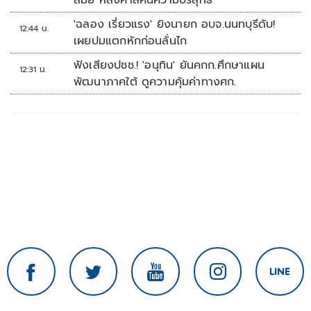
สมัย หลังศาลคืนความบริสุทธิ์
'ฉลอง เรี่ยวแรง' ยิงนายก อบจ.นนทบุรีดับ!
12:44 น.
เผยปมแตกหักก่อนลั่นไก
ฟังเสียงปชช.! 'อนุทิน' ยันคกก.ศึกษาแผน
12:31 น.
พัฒนาภาคใต้ ดูความคุ้มค่าทางศก.