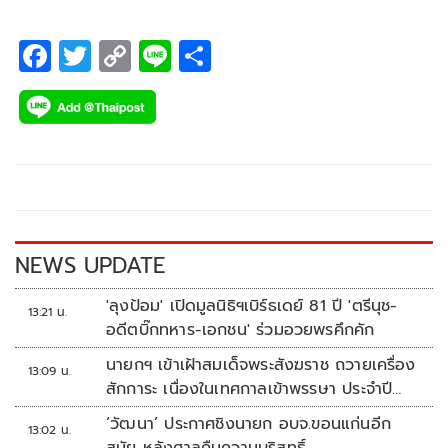
F
T
C
Li
S
ac
wi
o
n
h
e
tt
p
e
ar
b
er
y
e
o
Li
o
n
k
k
NEWS UPDATE
'ลุงป้อม' เปิดมูลนิธิฯเบิร์ธเดย์ 81 ปี 'ตรีนุช-
13:21 น.
อดีตบิ๊กทหาร-เอกชน' ร่วมอวยพรคึกคัก
นายกฯ เข้าเฝ้าสมเด็จพระสังฆราช ถวายเครื่อง
13:09 น.
สักการะ เนื่องในเทศกาลเข้าพรรษา ประจำปี
2569
‘วัฒนา’ ประกาศชิงนายก อบจ.ขอนแก่นอีก
13:02 น.