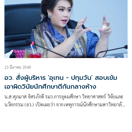
23 มีนาคม 2568
อว. สั่งผู้บริหาร 'อุเทน - ปทุมวัน' สอบเข้ม
เอาผิดวินัยนักศึกษาตีกันกลางห้าง
น.ส.ศุภมาส อิศรภักดี รมว.การอุดมศึกษา วิทยาศาสตร์ วิจัยและ
นวัตกรรม (อว.) เปิดเผยว่า จากเหตุการณ์นักศึกษามหาวิทยาลัย
เทคโนโลยีราชมงคลตะวันออก วิทยาเขตอุเทนถวาย และสถาบัน
เทคโนโลยีปทุมวัน ก่อเหตุทะเลาะวิวาทกันภายในศูนย์การค้า
มาบุญครอง ส่งผลให้มีผู้ได้รับบาดเจ็บ