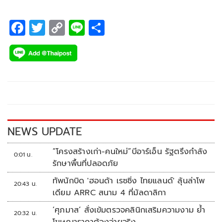
F
T
C
Li
S
ac
wi
o
n
h
e
tt
p
e
ar
b
er
y
e
o
Li
o
n
k
k
NEWS UPDATE
“โครงสร้างเก่า-คนใหม่”บีอาร์เอ็น รัฐตรึงกำลัง
0:01 น.
รักษาพื้นที่ปลอดภัย
ทัพนักบิด 'ฮอนด้า เรซซิ่ง ไทยแลนด์' ลุ้นล่าโพ
20:43 น.
เดียม ARRC สนาม 4 ที่มัลดาลิกา
‘ศุภมาส’ สั่งเข้มตรวจคลินิกเสริมความงาม ย้ำ
20:32 น.