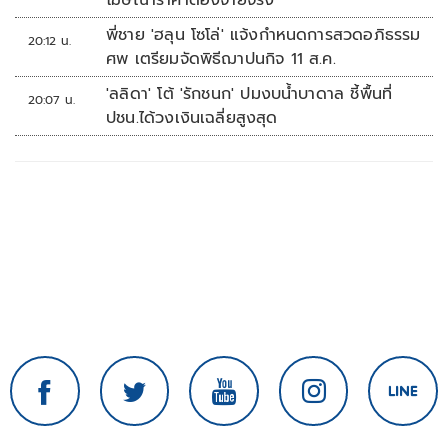
โฆษณาราคาต้องจ่ายจริง
พี่ชาย 'ฮลุน โซโล่' แจ้งกำหนดการสวดอภิธรรม
20:12 น.
ศพ เตรียมจัดพิธีฌาปนกิจ 11 ส.ค.
'ลลิดา' โต้ 'รักชนก' ปมงบน้ำบาดาล ชี้พื้นที่
20:07 น.
ปชน.ได้วงเงินเฉลี่ยสูงสุด