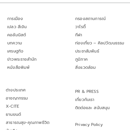
การเมือง
กรองสถานการณ์
เปลว สีเงิน
วาไรตี้
คอลัมนิสต์
กีฬา
บทความ
ท่องเที่ยว – ศิลปวัฒนธรรม
เศรษฐกิจ
ประชาสัมพันธ์
ข่าวพระราชสำนัก
ภูมิภาค
หนังสือพิมพ์
สิ่งแวดล้อม
ต่างประเทศ
PR & PRESS
อาชญากรรม
เกี่ยวกับเรา
X-CITE
ติดต่อและ สนับสนุน
ยานยนต์
สาธารณสุข-คุณภาพชีวิต
Privacy Policy