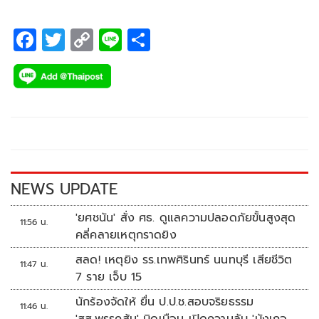
F
T
C
Li
S
ac
wi
o
n
h
e
tt
p
e
ar
b
er
y
e
o
Li
o
n
k
k
NEWS UPDATE
'ยศชนัน' สั่ง ศธ. ดูแลความปลอดภัยขั้นสูงสุด
11:56 น.
คลี่คลายเหตุกราดยิง
สลด! เหตุยิง รร.เทพศิรินทร์ นนทบุรี เสียชีวิต
11:47 น.
7 ราย เจ็บ 15
นักร้องจัดให้ ยื่น ป.ป.ช.สอบจริยธรรม
11:46 น.