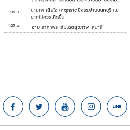
'สส.พรรคส้ม' บิดเบือน เปิดความลับ 'บังเกอร์
ทหาร'
นายกฯ เสียใจ เหตุกราดยิงรร.ย่านนนทบุรี แย่
11:39 น.
มากไม่ควรเกิดขึ้น
11:35 น.
'ฮาย อาภาพร' อัปเดตสุขภาพ 'สุนารี'