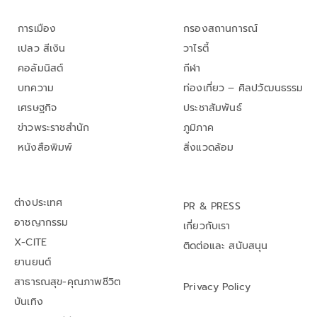
การเมือง
กรองสถานการณ์
เปลว สีเงิน
วาไรตี้
คอลัมนิสต์
กีฬา
บทความ
ท่องเที่ยว – ศิลปวัฒนธรรม
เศรษฐกิจ
ประชาสัมพันธ์
ข่าวพระราชสำนัก
ภูมิภาค
หนังสือพิมพ์
สิ่งแวดล้อม
ต่างประเทศ
PR & PRESS
อาชญากรรม
เกี่ยวกับเรา
X-CITE
ติดต่อและ สนับสนุน
ยานยนต์
สาธารณสุข-คุณภาพชีวิต
Privacy Policy
บันเทิง