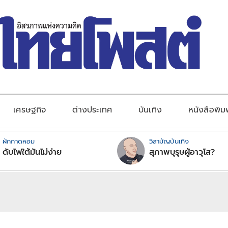
เศรษฐกิจ
ต่างประเทศ
บันเทิง
หนังสือพิม
ผักกาดหอม
วิสามัญบันเทิง
ดับไฟใต้มันไม่ง่าย
สุภาพบุรุษผู้อาวุโส?