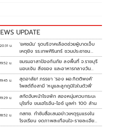
EWS UPDATE
'ยศชนัน' รุดบริจาคเลือดช่วยผู้บาดเจ็บ
20:31 น.
เหตุยิง รร.เทพศิรินทร์ ชวนประชาชน
ร่วมบริจาค
ชมรมอาสาป้องกันภัย ลงพื้นที่ จ.ราชบุรี
19:52 น.
มอบเงิน สิ่งของ และอาหารกลางวัน
แก่โรงเรียนบ้านหนองน้ำใส
สุดอาลัย! ภรรยา 'รอง ผอ.กิตติพงศ์'
19:45 น.
โพสต์ถึงสามี 'หนูและลูกภูมิใจในตัวพี่'
สกัดจับหน้าโรงพัก สองหนุ่มควบกระบะ
19:29 น.
บุโรทั่ง ขนเฮโรอีน-ไอซ์ มูลค่า 100 ล้าน
กสทช. กำชับสื่อเสนอข่าวเหตุรุนแรงใน
18:52 น.
โรงเรียน งดภาพสะเทือนใจ-รายละเอียด
เสี่ยงเลียนแบบ