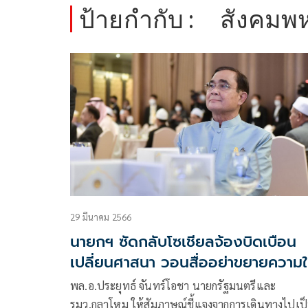
ป้ายกำกับ :
สังคมพ
29 มีนาคม 2566
นายกฯ ซัดกลับโซเชียลจ้องบิดเบือน
เปลี่ยนศาสนา วอนสื่ออย่าขยายความใ
ประเทศเสียหาย
พล.อ.ประยุทธ์ จันทร์โอชา นายกรัฐมนตรีและ
รมว.กลาโหม ให้สัมภาษณ์ชี้แจงจากการเดินทางไปเป