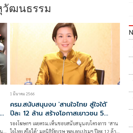
หุวัฒนธรรม
N
1 มีนาคม 2566
ครม.สนับสนุนงบ 'สานใจไทย สู่ใจใต้'
ห้
ปีละ 12 ล้าน สร้างโอกาสเยาวชน 5
จว.ชายแดนใต้
รองโฆษกฯ เผยครม.เห็นชอบสนับสนุนงบโครงการ ‘สาน
็น
ใจไทย สู่ใจใต้’ มูลนิธิรัฐบุรุษ พลเอกเปรมฯ ปีละ 12 ล้าน