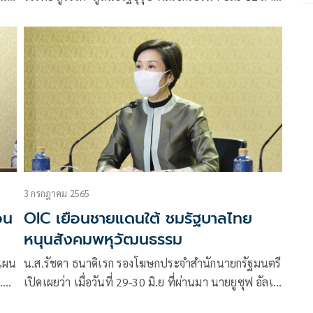
กราช
สร้างโอกาสเยาวชน 5 จังหวัดชายแดนใต้ เพื่อสร้างสังคม
พหุวัฒนธรรมที่เข้มแข็ง
3 กรกฎาคม 2565
่อน
OIC เยือนชายแดนใต้ ชมรัฐบาลไทย
หนุนสังคมพหุวัฒนธรรม
้แผน
น.ส.รัชดา ธนาดิเรก รองโฆษกประจำสำนักนายกรัฐมนตรี
.
เปิดเผยว่า เมื่อวันที่ 29-30 มิ.ย ที่ผ่านมา นายยูซุฟ อัลเบ
อี (Mr.Yousef Mohammed S.Aldobeay) ผู้ช่วย