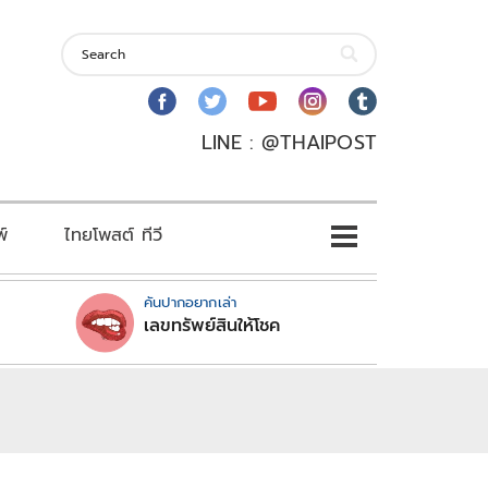
LINE : @THAIPOST
พ์
ไทยโพสต์ ทีวี
คันปากอยากเล่า
เลขทรัพย์สินให้โชค