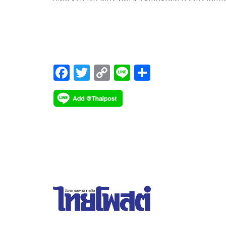
ของประชาชนเรื่อง “สังคมไทยคิดอย่างไรกับเพศที่ 3
F
T
C
Li
S
ac
wi
o
n
h
e
tt
p
e
ar
b
er
y
e
o
Li
o
n
k
k