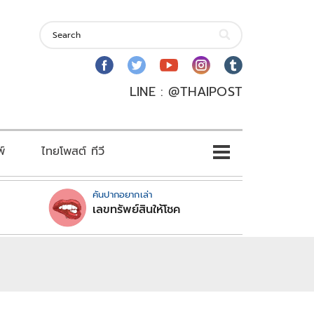
LINE : @THAIPOST
พ์
ไทยโพสต์ ทีวี
คันปากอยากเล่า
เลขทรัพย์สินให้โชค