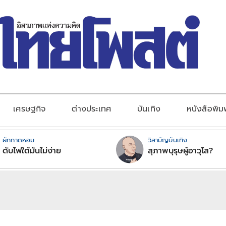
เศรษฐกิจ
ต่างประเทศ
บันเทิง
หนังสือพิม
ผักกาดหอม
วิสามัญบันเทิง
ดับไฟใต้มันไม่ง่าย
สุภาพบุรุษผู้อาวุโส?