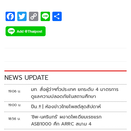
F
T
C
Li
S
ac
wi
o
n
h
e
tt
p
e
ar
b
er
y
e
o
Li
o
n
k
k
NEWS UPDATE
มท. สั่งผู้ว่าฯทั่วประเทศ ยกระดับ 4 มาตรการ
19:06 น.
ดูแลความปลอดภัยในสถานศึกษา
19:00 น.
ปืน..!! | ห้องข่าวไทยโพสต์สุดสัปดาห์
'ชิพ-นครินทร์' ผงาดโพเดียมเรซแรก
18:56 น.
ASB1000 ศึก ARRC สนาม 4