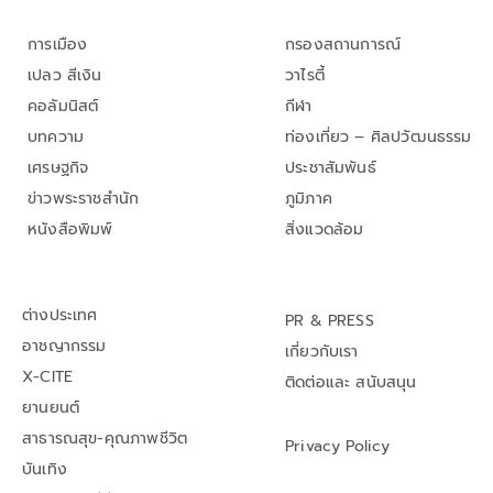
การเมือง
กรองสถานการณ์
เปลว สีเงิน
วาไรตี้
คอลัมนิสต์
กีฬา
บทความ
ท่องเที่ยว – ศิลปวัฒนธรรม
เศรษฐกิจ
ประชาสัมพันธ์
ข่าวพระราชสำนัก
ภูมิภาค
หนังสือพิมพ์
สิ่งแวดล้อม
ต่างประเทศ
PR & PRESS
อาชญากรรม
เกี่ยวกับเรา
X-CITE
ติดต่อและ สนับสนุน
ยานยนต์
สาธารณสุข-คุณภาพชีวิต
Privacy Policy
บันเทิง