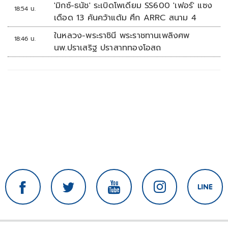
'มิกซ์-ธนัช' ระเบิดโพเดียม SS600 'เฟอร์' แซง
18:54 น.
เดือด 13 คันคว้าแต้ม ศึก ARRC สนาม 4
ในหลวง-พระราชินี พระราชทานเพลิงศพ
18:46 น.
นพ.ปราเสริฐ ปราสาททองโอสถ