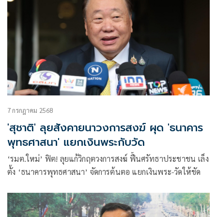
7 กรกฎาคม 2568
'สุชาติ' ลุยสังคายนาวงการสงฆ์ ผุด 'ธนาคาร
พุทธศาสนา' แยกเงินพระกับวัด
‘รมต.ใหม่’ ฟิต! ลุยแก้วิกฤตวงการสงฆ์ ฟื้นศรัทธาประชาชน เล็ง
ตั้ง ‘ธนาคารพุทธศาสนา’ จัดการต้นตอ แยกเงินพระ-วัดให้ชัด