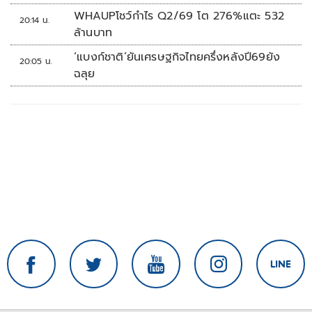
WHAUPโชว์กำไร Q2/69 โต 276%แตะ 532
20:14 น.
ล้านบาท
‘แบงก์ชาติ’ยันเศรษฐกิจไทยครึ่งหลังปี69ยัง
20:05 น.
ฉลุย