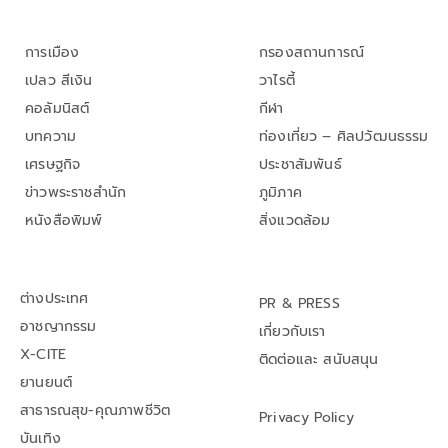
การเมือง
กรองสถานการณ์
เปลว สีเงิน
วาไรตี้
คอลัมนิสต์
กีฬา
บทความ
ท่องเที่ยว – ศิลปวัฒนธรรม
เศรษฐกิจ
ประชาสัมพันธ์
ข่าวพระราชสำนัก
ภูมิภาค
หนังสือพิมพ์
สิ่งแวดล้อม
ต่างประเทศ
PR & PRESS
อาชญากรรม
เกี่ยวกับเรา
X-CITE
ติดต่อและ สนับสนุน
ยานยนต์
สาธารณสุข-คุณภาพชีวิต
Privacy Policy
บันเทิง