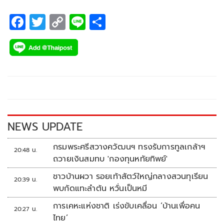
F
T
C
Li
S
ac
wi
o
n
h
e
tt
p
e
ar
b
er
y
e
o
Li
o
n
k
k
NEWS UPDATE
กรมพระศรีสวางควัฒนฯ ทรงรับการทูลเกล้าฯ
20:48 น.
ถวายเงินสมทบ 'กองทุนหทัยทิพย์'
ชาวบ้านผวา รอยเท้าสัตว์ใหญ่กลางสวนทุเรียน
20:39 น.
พบกัดแทะลำต้น หวั่นเป็นหมี
การเคหะแห่งชาติ เร่งขับเคลื่อน ‘บ้านเพื่อคน
20:27 น.
ไทย’