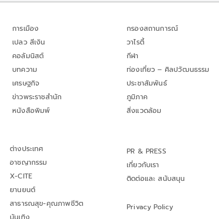
การเมือง
กรองสถานการณ์
เปลว สีเงิน
วาไรตี้
คอลัมนิสต์
กีฬา
บทความ
ท่องเที่ยว – ศิลปวัฒนธรรม
เศรษฐกิจ
ประชาสัมพันธ์
ข่าวพระราชสำนัก
ภูมิภาค
หนังสือพิมพ์
สิ่งแวดล้อม
ต่างประเทศ
PR & PRESS
อาชญากรรม
เกี่ยวกับเรา
X-CITE
ติดต่อและ สนับสนุน
ยานยนต์
สาธารณสุข-คุณภาพชีวิต
Privacy Policy
บันเทิง