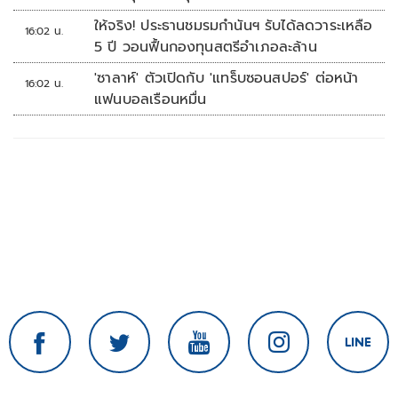
ให้จริง! ประธานชมรมกำนันฯ รับได้ลดวาระเหลือ
16:02 น.
5 ปี วอนฟื้นกองทุนสตรีอำเภอละล้าน
'ซาลาห์' ตัวเปิดกับ 'แทร็บซอนสปอร์' ต่อหน้า
16:02 น.
แฟนบอลเรือนหมื่น