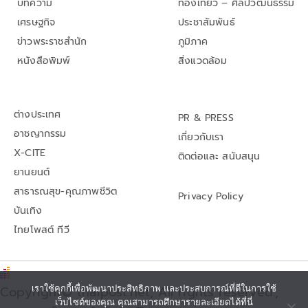
บทความ
ท่องเที่ยว – ศิลปวัฒนธรรม
เศรษฐกิจ
ประชาสัมพันธ์
ข่าวพระราชสำนัก
ภูมิภาค
หนังสือพิมพ์
สิ่งแวดล้อม
ต่างประเทศ
PR & PRESS
อาชญากรรม
เกี่ยวกับเรา
X-CITE
ติดต่อและ สนับสนุน
ยานยนต์
สาธารณสุข-คุณภาพชีวิต
Privacy Policy
บันเทิง
ไทยโพสต์ ทีวี
เราใช้คุกกี้เพื่อพัฒนาประสิทธิภาพ และประสบการณ์ที่ดีในการใช้
Copyright© thaipost.net, All rights reserved.,
เว็บไซต์ของคุณ คุณสามารถศึกษารายละเอียดได้ที่นี่