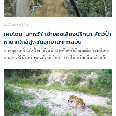
22 มิถุนายน 2566
เผยโฉม 'นกหว้า' เจ้าของเสียงปริศนา สัตว์ป่า
หายากใกล้สูญในอุทยานฯทะเลบัน
นายบุญฤทธิ์ เดโชไชย หัวหน้าฝ่ายศึกษาวิจัยและกิจกรรมพิเศษ
นางสาวศิรินันทร์ พูลแก้ว นักวิชาการป่าไม้ พร้อมด้วยเจ้าหน้าที่
ชุดลาดตระเวน ออกตรวจลาดตระเวนเชิงคุณภาพ (Smart
Patrol) เวลาประมาณ 06.20 น.