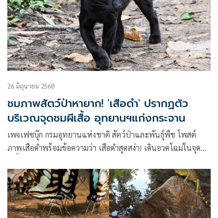
26 มิถุนายน 2568
ชมภาพสัตว์ป่าหายาก! 'เสือดำ' ปรากฏตัว
บริเวณจุดชมผีเสื้อ อุทยานฯแก่งกระจาน
เพจเฟซบุ๊ก กรมอุทยานแห่งชาติ สัตว์ป่าและพันธุ์พืช โพสต์
ภาพเสือดำพร้อมข้อความว่า เสือดำสุดสง่า! เดินอวดโฉมในจุดชม
ผีเสื้อ อุทยานฯ แก่งกระจาน ตอกย้ำความอุดมสมบูรณ์ แม้หมดฤดู
ผีเสื้อ