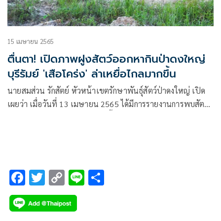
15 เมษายน 2565
ตื่นตา! เปิดภาพฝูงสัตว์ออกหากินป่าดงใหญ่
บุรีรัมย์ 'เสือโคร่ง' ล่าเหยื่อไกลมากขึ้น
นายสมส่วน รักสัตย์ หัวหน้าเขตรักษาพันธุ์สัตว์ป่าดงใหญ่ เปิด
เผยว่า เมื่อวันที่ 13 เมษายน 2565 ได้มีการรายงานการพบสัตว์
ป่าหายาก และมีความสำคัญในพื้นที่กลุ่มป่าดงพญาเย็น
F
T
C
Li
S
ac
wi
o
n
h
e
tt
p
e
ar