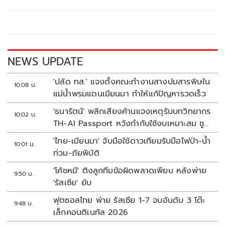
b
er
y
e
o
Li
o
n
k
k
NEWS UPDATE
'ปลัด ทส.' แจงตั้งคณะทำงานสางปมสารพิษใน
10:08 น.
แม่น้ำพรมแดนเมียนมา ทำให้แก้ปัญหารวดเร็ว
'ธนารัตน์' พลิกเสียงค้านแจงเหตุรับบทวิทยากร
10:02 น.
TH-AI Passport หวังกำกับใช้งบเหมาะสม ชู
จุดเด่นคนไทยได้ใช้ AI ระดับโปร ลดเหลื่อมล้ำ
'ไทย-เมียนมา' จับมือใช้ดาวเทียมรับมือไฟป่า-น้ำ
10:01 น.
ทางเทคโนโลยี เซฟงบไปกว่า900ล้าน เชื่อหาก
ท่วม-ภัยพิบัติ
ใช้เต็มที่เอกชนขาดทุนย่อยยับ
'โค้ชหมี' ติงลูกทีมข้อผิดพลาดเพียบ หลังพ่าย
9:50 น.
'รัสเซีย' ยับ
ฟุตซอลไทย พ่าย รัสเซีย 1-7 จบอันดับ 3 โต๊ะ
9:48 น.
เล็กคอนติเนทัล 2026