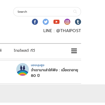
LINE : @THAIPOST
พ์
ไทยโพสต์ ทีวี
มองมุมสูง
จำเขามาเล่าให้ฟัง : เมื่อเราอายุ
80 ปี