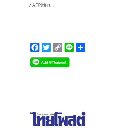
/ AFP)สมา…
F
T
C
Li
S
ac
wi
o
n
h
e
tt
p
e
ar
b
er
y
e
o
Li
o
n
k
k