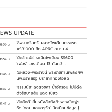
EWS UPDATE
'ชิพ-นครินทร์' ผงาดโพเดียมเรซแรก
18:56 น.
ASB1000 ศึก ARRC สนาม 4
'มิกซ์-ธนัช' ระเบิดโพเดียม SS600
18:54 น.
'เฟอร์' แซงเดือด 13 คันคว้า
แต้ม ศึก ARRC สนาม 4
ในหลวง-พระราชินี พระราชทานเพลิงศพ
18:46 น.
นพ.ปราเสริฐ ปราสาททองโอสถ
'ธรรมนัส' ลงสงขลา ย้ำอีกรอบ ไม่มีดีล
18:37 น.
ตั้งรัฐบาลส้ม แดง เขียว
'สีหศักดิ์' ยื่นหนังสือถึงข้าหลวงใหญ่ฯ
17:47 น.
ซัด 'ทอม แอนดรูว์ส' บิดเบือนข้อมูลมุ่ง