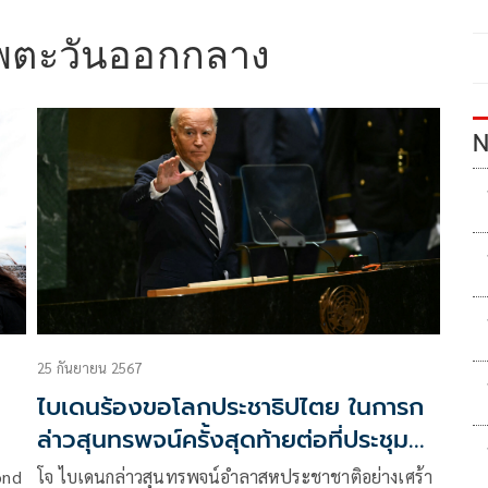
าพตะวันออกกลาง
N
25 กันยายน 2567
ไบเดนร้องขอโลกประชาธิปไตย ในการก
ล่าวสุนทรพจน์ครั้งสุดท้ายต่อที่ประชุม
ยูเอ็น
ond
โจ ไบเดนกล่าวสุนทรพจน์อำลาสหประชาชาติอย่างเศร้า