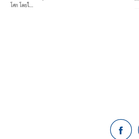
โศก โดยใ…