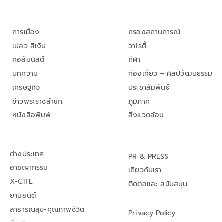
การเมือง
กรองสถานการณ์
เปลว สีเงิน
วาไรตี้
คอลัมนิสต์
กีฬา
บทความ
ท่องเที่ยว – ศิลปวัฒนธรรม
เศรษฐกิจ
ประชาสัมพันธ์
ข่าวพระราชสำนัก
ภูมิภาค
หนังสือพิมพ์
สิ่งแวดล้อม
ต่างประเทศ
PR & PRESS
อาชญากรรม
เกี่ยวกับเรา
X-CITE
ติดต่อและ สนับสนุน
ยานยนต์
สาธารณสุข-คุณภาพชีวิต
Privacy Policy