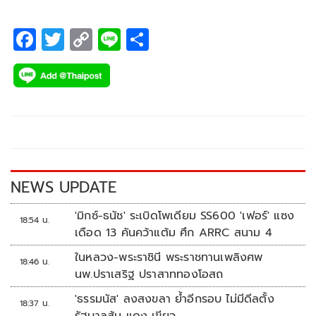
F
T
C
Li
S
ac
wi
o
n
h
e
tt
p
e
ar
b
er
y
e
o
Li
o
n
k
k
NEWS UPDATE
'มิกซ์-ธนัช' ระเบิดโพเดียม SS600 'เฟอร์' แซง
18:54 น.
เดือด 13 คันคว้าแต้ม ศึก ARRC สนาม 4
ในหลวง-พระราชินี พระราชทานเพลิงศพ
18:46 น.
นพ.ปราเสริฐ ปราสาททองโอสถ
'ธรรมนัส' ลงสงขลา ย้ำอีกรอบ ไม่มีดีลตั้ง
18:37 น.