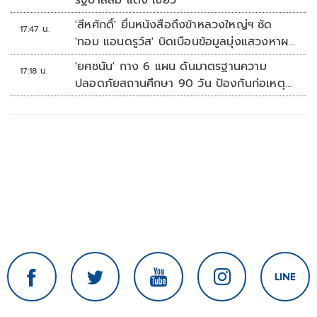
รัฐบาลส้ม แดง เขียว
'สีหศักดิ์' ยื่นหนังสือถึงข้าหลวงใหญ่ฯ ซัด
17:47 น.
'ทอม แอนดรูว์ส' บิดเบือนข้อมูลมุ่งแสวงหาผล
ประโยชน์ทางการเมือง
'ยศชนัน' กาง 6 แผน ดันมาตรฐานความ
17:18 น.
ปลอดภัยสถานศึกษา 90 วัน ป้องกันก่อเหตุ
รุนแรง