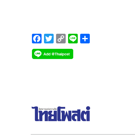
จริง
ส่งผลให้ประชาชน และชาวเน็ต ให้ความสนใจกับจุดเก
เหตุ
F
T
C
Li
S
ac
wi
o
n
h
e
tt
p
e
ar
b
er
y
e
o
Li
o
n
k
k