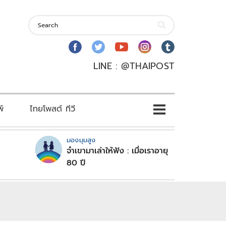
LINE : @THAIPOST
พ์
ไทยโพสต์ ทีวี
มองมุมสูง
จำเขามาเล่าให้ฟัง : เมื่อเราอายุ
80 ปี