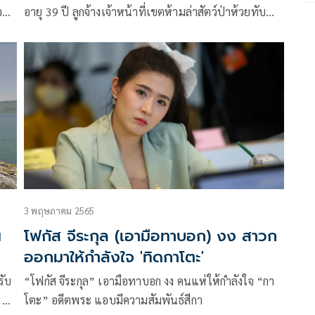
อย่า
อายุ 39 ปี ลูกจ้างเจ้าหน้าที่เขตห้ามล่าสัตว์ป่าห้วยทับ
เสลา-ห้วยระบำ ต.ระบำ อ.ลานสัก จ.อุทัยธานี และมี
อาชีพเสริม เป็นพ่อค้าขายแผงลอตเตอรี่
3 พฤษภาคม 2565
น
โฟกัส จีระกุล (เอามือทาบอก) งง สาวก
ออกมาให้กำลังใจ 'ทิดกาโตะ'
รับ
“โฟกัส จีระกุล” เอามือทาบอก งง คนแห่ให้กำลังใจ “กา
 ปี
โตะ” อดีตพระ แอบมีความสัมพันธ์สีกา