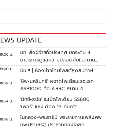
EWS UPDATE
มท. สั่งผู้ว่าฯทั่วประเทศ ยกระดับ 4
19:06 น.
มาตรการดูแลความปลอดภัยในสถาน
ศึกษา
19:00 น.
ปืน..!! | ห้องข่าวไทยโพสต์สุดสัปดาห์
'ชิพ-นครินทร์' ผงาดโพเดียมเรซแรก
18:56 น.
ASB1000 ศึก ARRC สนาม 4
'มิกซ์-ธนัช' ระเบิดโพเดียม SS600
18:54 น.
'เฟอร์' แซงเดือด 13 คันคว้า
แต้ม ศึก ARRC สนาม 4
ในหลวง-พระราชินี พระราชทานเพลิงศพ
18:46 น.
นพ.ปราเสริฐ ปราสาททองโอสถ