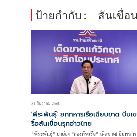
ป้ายกำกับ :
สันเขื่อ
21 ธันวาคม 2568
'พีระพันธุ์' ยกทหารเรือเฉียบขาด บีบเ
รื้อสันเขื่อนรุกอ่าวไทย
“พีระพันธุ์” ยกย่อง “กองทัพเรือ” เด็ดขาด! บีบทหาร