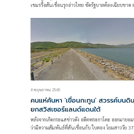
เขมรรื้อสันเขื่อนรุกอ่าวไทย ซัดรัฐบาลต้องเฉียบขาด 
แค่ประท้วง
4 พฤษภาคม 2565
คนแห่ค้นหา 'เขื่อนกะทูน' สวรรค์บนดิ
ยกสวิสเซอร์แลนด์แดนใต้
หลังจากเกิดกระแสข่าวดัง อดีตพระกาโตะ ออกมายอม
ว่ามีความสัมพันธ์ที่สันเขื่อนกับ ใบตอง โยมสาววัย 37