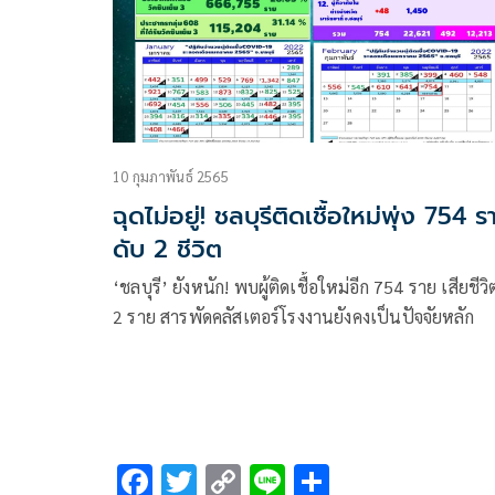
10 กุมภาพันธ์ 2565
ฉุดไม่อยู่! ชลบุรีติดเชื้อใหม่พุ่ง 754 ร
ดับ 2 ชีวิต
‘ชลบุรี’ ยังหนัก! พบผู้ติดเชื้อใหม่อีก 754 ราย เสียชีวิ
2 ราย สารพัดคลัสเตอร์โรงงานยังคงเป็นปัจจัยหลัก
F
T
C
Li
S