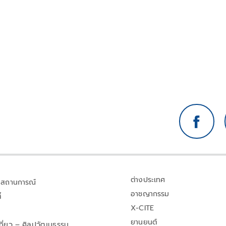
ต่างประเทศ
สถานการณ์
อาชญากรรม
้
X-CITE
ยานยนต์
เที่ยว – ศิลปวัฒนธรรม