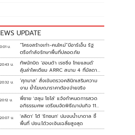
EWS UPDATE
“โครงสร้างเก่า-คนใหม่”บีอาร์เอ็น รัฐ
0:01 น.
ตรึงกำลังรักษาพื้นที่ปลอดภัย
ทัพนักบิด 'ฮอนด้า เรซซิ่ง ไทยแลนด์'
20:43 น.
ลุ้นล่าโพเดียม ARRC สนาม 4 ที่มัลดาลิ
กา
‘ศุภมาส’ สั่งเข้มตรวจคลินิกเสริมความ
20:32 น.
งาม ย้ำโฆษณาราคาต้องจ่ายจริง
พี่ชาย 'ฮลุน โซโล่' แจ้งกำหนดการสวด
20:12 น.
อภิธรรมศพ เตรียมจัดพิธีฌาปนกิจ 11
ส.ค.
'ลลิดา' โต้ 'รักชนก' ปมงบน้ำบาดาล ชี้
20:07 น.
พื้นที่ ปชน.ได้วงเงินเฉลี่ยสูงสุด