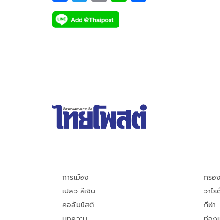
ac
wi
o
n
h
e
tt
p
e
ar
b
er
y
e
o
Li
o
n
k
k
การเมือง
กรอง
เปลว สีเงิน
วาไรตี
คอลัมนิสต์
กีฬา
บทความ
ท่อง