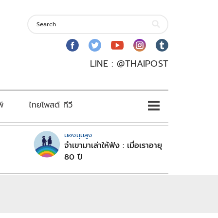
LINE : @THAIPOST
พ์
ไทยโพสต์ ทีวี
มองมุมสูง
จำเขามาเล่าให้ฟัง : เมื่อเราอายุ
80 ปี