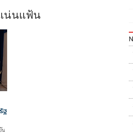
์แน่นแฟ้น
N
รัฐ
ยัน