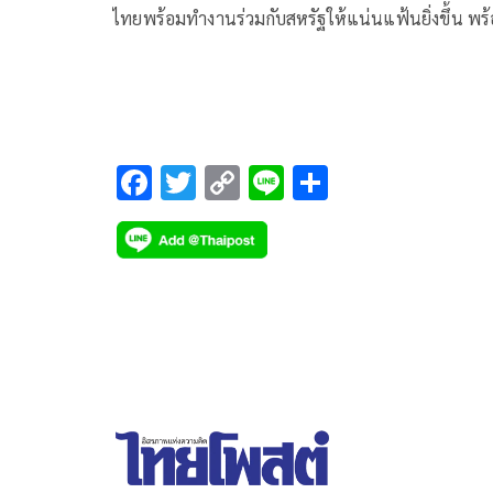
ไทยพร้อมทำงานร่วมกับสหรัฐให้แน่นแฟ้นยิ่งขึ้น พร
ขอบคุณต้อนรับอบอุ่น
F
T
C
Li
S
ac
wi
o
n
h
e
tt
p
e
ar
b
er
y
e
o
Li
o
n
k
k