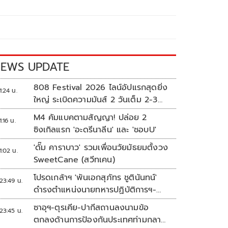
EWS UPDATE
808 Festival 2026 ไลน์อัปแรกสุดยิ่ง
1:24 น.
ใหญ่ ระเบิดความมันส์ 2 วันเต็ม 2-3
ต.ค.นี้
M4 คัมแบคตามสัญญา! ปล่อย 2
1:16 น.
ซิงเกิลแรก 'อะดรีนาลีน' และ 'ชอบU'
'ดั๊ม คาราบาว' รวมเพื่อนวัยมัธยมตั้งวง
1:02 น.
SweetCane (สวีทเคน)
โปรดเกล้าฯ 'พันเอกสุภัทร ชูตินันทน์'
23:49 น.
ดำรงตำแหน่งนายทหารปฏิบัติการฯ-
พระราชทานยศ 'พลตรี'
ซาอุฯ-ตุรเคีย-ปากีสถานลงนามข้อ
23:45 น.
ตกลงด้านการป้องกันประเทศท่ามกลาง