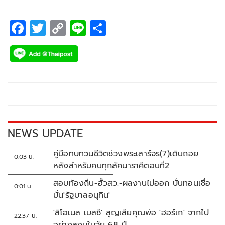
F
T
C
Li
S
ac
wi
o
n
h
e
tt
p
e
ar
b
er
y
e
o
Li
o
n
k
k
NEWS UPDATE
คู่มือทบทวนชีวิตช่วงพระเสาร์จร(7)เดินถอย
0:03 น.
หลังสำหรับคนทุกลัคนาราศีตอนที่2
สอบท้องถิ่น-ฮั้วสว.-ผลงานไม่ออก บั่นทอนเชื่อ
0:01 น.
มั่น'รัฐบาลอนุทิน'
'ลิโอเนล เมสซี' สูญเสียคุณพ่อ 'ฮอร์เก' จากไป
22:37 น.