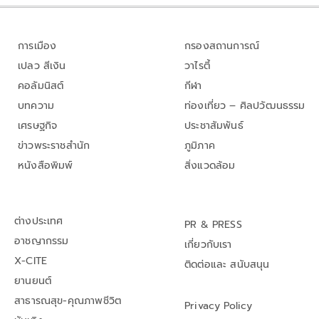
การเมือง
กรองสถานการณ์
เปลว สีเงิน
วาไรตี้
คอลัมนิสต์
กีฬา
บทความ
ท่องเที่ยว – ศิลปวัฒนธรรม
เศรษฐกิจ
ประชาสัมพันธ์
ข่าวพระราชสำนัก
ภูมิภาค
หนังสือพิมพ์
สิ่งแวดล้อม
ต่างประเทศ
PR & PRESS
อาชญากรรม
เกี่ยวกับเรา
X-CITE
ติดต่อและ สนับสนุน
ยานยนต์
สาธารณสุข-คุณภาพชีวิต
Privacy Policy