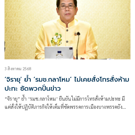
3 สิงหาคม 2568
‘จิรายุ' ย้ำ ‘รมช.กลาโหม’ ไม่เคยสั่งโทรสั่งห้าม
ปะทะ ซัดพวกปั่นข่าว
“จิรายุ” ย้ำ ‘รมช.กลาโหม’ ยืนยันไม่มีการโทรสั่งห้ามปะทะ มี
แต่สั่งให้ปฏิบัติภารกิจให้เต็มที่ซัดพรรคการเมืองบางพรรคยัง
โกหกให้ข้อมูลอันเป็นเท็จ ปั่นในโลกโซเชียล