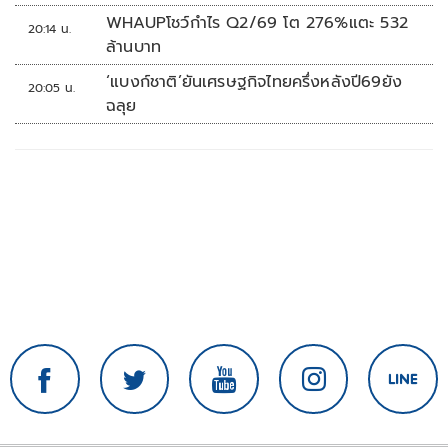
WHAUPโชว์กำไร Q2/69 โต 276%แตะ 532
20:14 น.
ล้านบาท
‘แบงก์ชาติ’ยันเศรษฐกิจไทยครึ่งหลังปี69ยัง
20:05 น.
ฉลุย