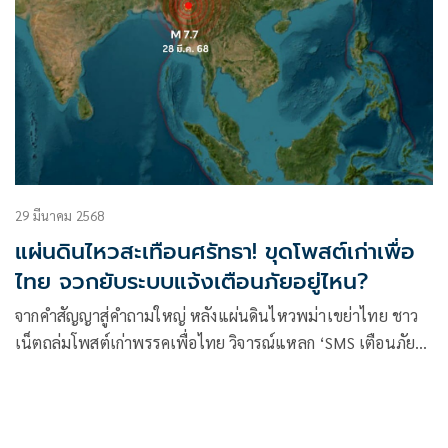
29 มีนาคม 2568
แผ่นดินไหวสะเทือนศรัทธา! ขุดโพสต์เก่าเพื่อ
ไทย จวกยับระบบแจ้งเตือนภัยอยู่ไหน?
จากคำสัญญาสู่คำถามใหญ่ หลังแผ่นดินไหวพม่าเขย่าไทย ชาว
เน็ตถล่มโพสต์เก่าพรรคเพื่อไทย วิจารณ์แหลก ‘SMS เตือนภัย
หายไปไหน?’ ทวงถาม Cell Broadcast ที่เคยลั่นว่าเสร็จภายใน
ปีนี้