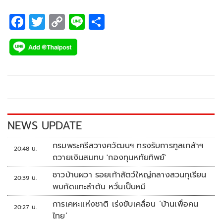
F
T
C
Li
S
ac
wi
o
n
h
e
tt
p
e
ar
b
er
y
e
o
Li
o
n
k
k
NEWS UPDATE
กรมพระศรีสวางควัฒนฯ ทรงรับการทูลเกล้าฯ
20:48 น.
ถวายเงินสมทบ 'กองทุนหทัยทิพย์'
ชาวบ้านผวา รอยเท้าสัตว์ใหญ่กลางสวนทุเรียน
20:39 น.
พบกัดแทะลำต้น หวั่นเป็นหมี
การเคหะแห่งชาติ เร่งขับเคลื่อน ‘บ้านเพื่อคน
20:27 น.
ไทย’