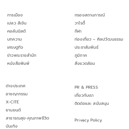
การเมือง
กรองสถานการณ์
เปลว สีเงิน
วาไรตี้
คอลัมนิสต์
กีฬา
บทความ
ท่องเที่ยว – ศิลปวัฒนธรรม
เศรษฐกิจ
ประชาสัมพันธ์
ข่าวพระราชสำนัก
ภูมิภาค
หนังสือพิมพ์
สิ่งแวดล้อม
ต่างประเทศ
PR & PRESS
อาชญากรรม
เกี่ยวกับเรา
X-CITE
ติดต่อและ สนับสนุน
ยานยนต์
สาธารณสุข-คุณภาพชีวิต
Privacy Policy
บันเทิง