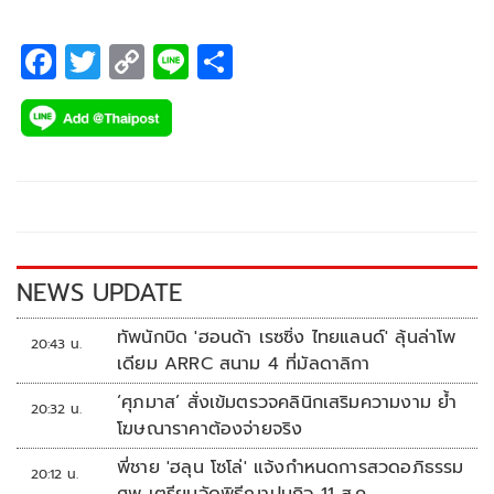
F
T
C
Li
S
ac
wi
o
n
h
e
tt
p
e
ar
b
er
y
e
o
Li
o
n
k
k
NEWS UPDATE
ทัพนักบิด 'ฮอนด้า เรซซิ่ง ไทยแลนด์' ลุ้นล่าโพ
20:43 น.
เดียม ARRC สนาม 4 ที่มัลดาลิกา
‘ศุภมาส’ สั่งเข้มตรวจคลินิกเสริมความงาม ย้ำ
20:32 น.
โฆษณาราคาต้องจ่ายจริง
พี่ชาย 'ฮลุน โซโล่' แจ้งกำหนดการสวดอภิธรรม
20:12 น.