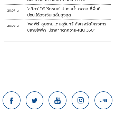
ศพ เตรียมจัดพิธีฌาปนกิจ 11 ส.ค.
'ลลิดา' โต้ 'รักชนก' ปมงบน้ำบาดาล ชี้พื้นที่
20:07 น.
ปชน.ได้วงเงินเฉลี่ยสูงสุด
'พลพีร์' ลุยชายแดนสุรินทร์ สั่งเร่งรัดโครงการ
20:06 น.
ขยายไฟฟ้า 'ปราสาทตาควาย-เนิน 350'