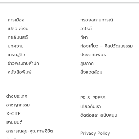
การเมือง
กรองสถานการณ์
เปลว สีเงิน
วาไรตี้
คอลัมนิสต์
กีฬา
บทความ
ท่องเที่ยว – ศิลปวัฒนธรรม
เศรษฐกิจ
ประชาสัมพันธ์
ข่าวพระราชสำนัก
ภูมิภาค
หนังสือพิมพ์
สิ่งแวดล้อม
ต่างประเทศ
PR & PRESS
อาชญากรรม
เกี่ยวกับเรา
X-CITE
ติดต่อและ สนับสนุน
ยานยนต์
สาธารณสุข-คุณภาพชีวิต
Privacy Policy