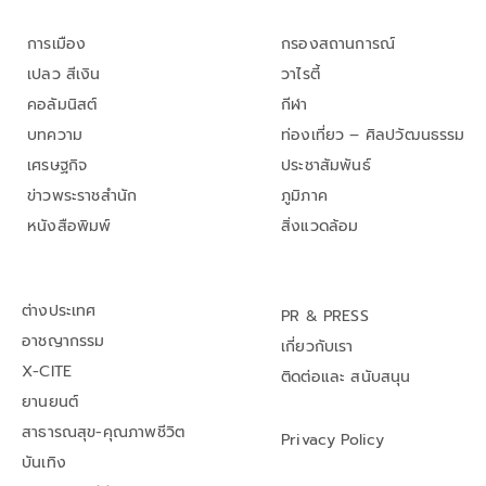
การเมือง
กรองสถานการณ์
เปลว สีเงิน
วาไรตี้
คอลัมนิสต์
กีฬา
บทความ
ท่องเที่ยว – ศิลปวัฒนธรรม
เศรษฐกิจ
ประชาสัมพันธ์
ข่าวพระราชสำนัก
ภูมิภาค
หนังสือพิมพ์
สิ่งแวดล้อม
ต่างประเทศ
PR & PRESS
อาชญากรรม
เกี่ยวกับเรา
X-CITE
ติดต่อและ สนับสนุน
ยานยนต์
สาธารณสุข-คุณภาพชีวิต
Privacy Policy
บันเทิง