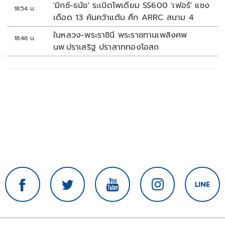
'มิกซ์-ธนัช' ระเบิดโพเดียม SS600 'เฟอร์' แซง
18:54 น.
เดือด 13 คันคว้าแต้ม ศึก ARRC สนาม 4
ในหลวง-พระราชินี พระราชทานเพลิงศพ
18:46 น.
นพ.ปราเสริฐ ปราสาททองโอสถ