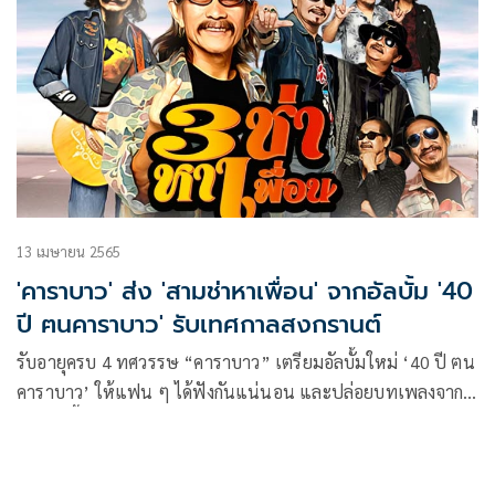
13 เมษายน 2565
'คาราบาว' ส่ง 'สามช่าหาเพื่อน' จากอัลบั้ม '40
ปี ฅนคาราบาว' รับเทศกาลสงกรานต์
รับอายุครบ 4 ทศวรรษ “คาราบาว” เตรียมอัลบั้มใหม่ ‘40 ปี ฅน
คาราบาว’ ให้แฟน ๆ ได้ฟังกันแน่นอน และปล่อยบทเพลงจาก
งานชุดนี้ออกมาแล้ว 2 เพลง ได้แก่ “40 ปี ฅนคาราบาว” ที่บอก
เล่าความเป็นมาตลอดจนความเป็นไปของวง รวมถึงความรู้สึกที่มี
ต่อแฟนเพลงที่ต้อนรับอย่างอบอุ่นมาตลอด 40 ปี และ “ดอกไม้