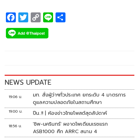
กับผีเสื้อ” เพลงรักแบบคาราบาว ที่มีนัยในเชิงปรัชญา และบอก
เล่าด้วยภาษาสวย ๆ
F
T
C
Li
S
ac
wi
o
n
h
e
tt
p
e
ar
b
er
y
e
o
Li
o
n
k
k
NEWS UPDATE
มท. สั่งผู้ว่าฯทั่วประเทศ ยกระดับ 4 มาตรการ
19:06 น.
ดูแลความปลอดภัยในสถานศึกษา
19:00 น.
ปืน..!! | ห้องข่าวไทยโพสต์สุดสัปดาห์
'ชิพ-นครินทร์' ผงาดโพเดียมเรซแรก
18:56 น.
ASB1000 ศึก ARRC สนาม 4