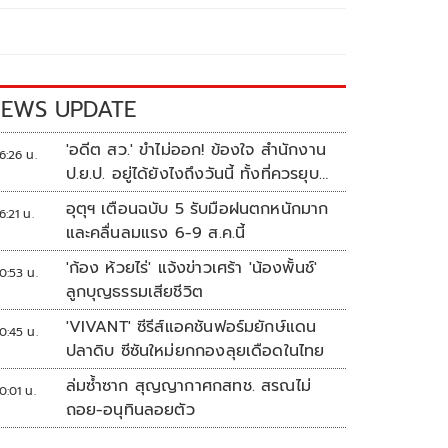
EWS UPDATE
'อดีต สว.' ขำไม่ออก! ข้องใจ สำนักงาน
6:26 น.
ป.ย.ป. อยู่ได้ยังไงถึงวันนี้ ทั้งที่ควรยุบ
ตั้งแต่ปี 66
อุตุฯ เตือนฉบับ 5 รับมือฝนตกหนักมาก
6:21 น.
และคลื่นลมแรง 6-9 ส.ค.นี้
'ก้อง ห้วยไร่' แจ้งข่าวเศร้า 'น้องพั้นช์'
0:53 น.
ลูกบุญธรรมเสียชีวิต
'VIVANT' ซีรีส์แอคชันฟอร์มยักษ์แดน
0:45 น.
ปลาดิบ ซีซันใหม่ยกกองลุยเดือดในไทย
ล่มซ้ำซาก สุญญากาศกสทช. สรณไม่
0:01 น.
ถอย-อนุทินลอยตัว