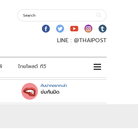
LINE : @THAIPOST
พ์
ไทยโพสต์ ทีวี
คันปากอยากเล่า
ข่มกันมิด