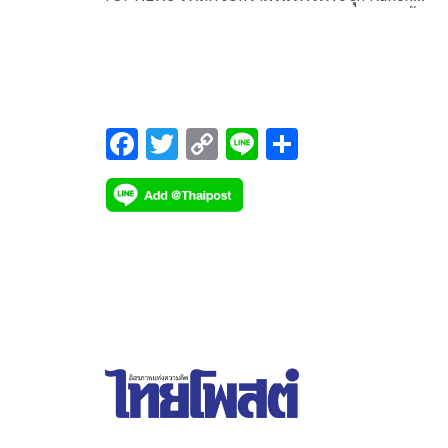
Ratwongsakul Fan Page โดยมีรายละเอียดดังนี้
F
T
C
Li
S
ac
wi
o
n
h
e
tt
p
e
ar
b
er
y
e
o
Li
o
n
k
k