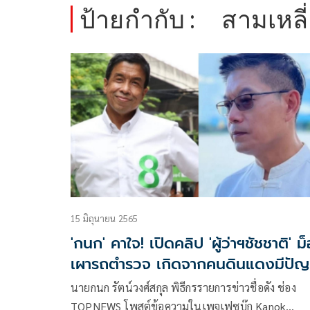
ป้ายกำกับ :
สามเหลี
15 มิถุนายน 2565
'กนก' คาใจ! เปิดคลิป 'ผู้ว่าฯชัชชาติ' ม
เผารถตำรวจ เกิดจากคนดินแดงมีปัญ
เศรษฐกิจ
นายกนก รัตน์วงศ์สกุล พิธีกรรายการข่าวชื่อดัง ช่อง
TOPNEWS โพสต์ข้อความในเพจเฟซบุ๊ก Kanok