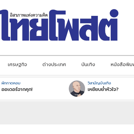
เศรษฐกิจ
ต่างประเทศ
บันเทิง
หนังสือพิม
ผักกาดหอม
วิสามัญบันเทิง
ออเดอร์จากคุก!
เหยียบย่ำหัวใจ?