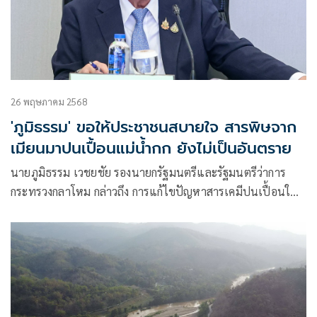
26 พฤษภาคม 2568
'ภูมิธรรม' ขอให้ประชาชนสบายใจ สารพิษจาก
เมียนมาปนเปื้อนแม่น้ำกก ยังไม่เป็นอันตราย
นายภูมิธรรม​ เวชยชัย​ รองนายกรัฐมนตรีและรัฐมนตรีว่าการ
กระทรวงกลาโหม​ กล่าวถึง การแก้ไขปัญหาสารเคมีปนเปื้อนใน
ลุ่มแม่น้ำกก ว่า ที่ผ่านมาได้มีการพูดคุยกับรัฐบาลเมียนมาพอ
สมควร และทางเจ้ากรมกิจการพลเรือน