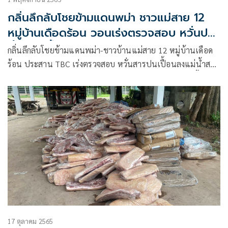
กลิ่นลึกลับโชยข้ามแดนพม่า ชาวแม่สาย 12
หมู่บ้านเดือดร้อน วอนเร่งตรวจสอบ หวั่นปน
เปื้อนแม่น้ำ
กลิ่นลึกลับโชยข้ามแดนพม่า-ชาวบ้านแม่สาย 12 หมู่บ้านเดือด
ร้อน ประสาน TBC เร่งตรวจสอบ หวั่นสารปนเปื้อนลงแม่น้ำสาย
กระทบน้ำประปา-เผยกลุ่มว้าจับมือนักธุรกิจจีนยึดเมืองท่าขี้เหล็ก
เตรียมลงทุนอุตสาหกรรม
17 ตุลาคม 2565