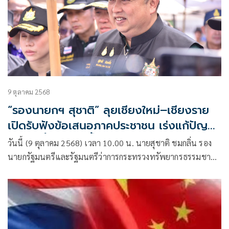
9 ตุลาคม 2568
“รองนายกฯ สุชาติ” ลุยเชียงใหม่–เชียงราย
เปิดรับฟังข้อเสนอภาคประชาชน เร่งแก้ปัญหา
สารปนเปื้อน “แม่น้ำกก” ให้เกิดผลเชิงรูปธรรม
วันนี้ (9 ตุลาคม 2568) เวลา 10.00 น. นายสุชาติ ชมกลิ่น รอง
โดยเร็ว
นายกรัฐมนตรีและรัฐมนตรีว่าการกระทรวงทรัพยากรธรรมชาติ
และสิ่งแวดล้อม พร้อมด้วย ดร.ชญานันท์ ภักดีจิตต์ ปลัดกระทร
วงฯ ดร.สุรินทร์ วรกิจธำรง อธิบดีกรมควบคุมมลพิษ และผู้บริหาร
หน่วยงานที่เกี่ยวข้อง ลงพื้นที่จังหวัดเชียงรายและจังหวัด
เชียงใหม่