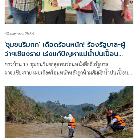
30 เมษายน 2568
'ชุมชนริมกก' เดือดร้อนหนัก! ร้องรัฐบาล-ผู้
ว่าฯเชียงราย เร่งแก้ปัญหาแม่น้ำปนเปื้อน
สารหนู
ชาวบ้าน 13 ชุมชนริมกกสุดทนร่อนหนังสือถึงรัฐบาล-
ผวจ.เชียงราย เผยเดือดร้อนหนักหลังถูกห้ามสัมผัสน้ำปนเปื้อน
สารหนูแถมไร้หน่วยงานรัฐให้คำแนะนำ-ระบุโดนน้ำแล้วเป็นผื่น
คัน