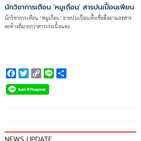
นักวิชาการเตือน 'หมูเถื่อน' สารปนเปื้อนเพียบ
นักวิชาการเตือน ‘หมูเถื่อน’ อาจปนเปื้อนทั้งเชื้อดื้อยาและสาร
ตกค้างที่มากกว่าสารเร่งเนื้อแดง
F
T
C
Li
S
ac
wi
o
n
h
e
tt
p
e
ar
b
er
y
e
o
Li
o
n
k
k
NEWS UPDATE