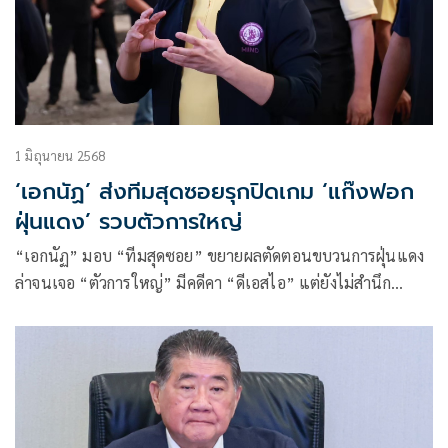
1 มิถุนายน 2568
‘เอกนัฏ’ ส่งทีมสุดซอยรุกปิดเกม ‘แก๊งฟอก
ฝุ่นแดง’ รวบตัวการใหญ่
“เอกนัฏ” มอบ “ทีมสุดซอย” ขยายผลตัดตอนขบวนการฝุ่นแดง
ล่าจนเจอ “ตัวการใหญ่” มีคดีคา “ดีเอสไอ” แต่ยังไม่สำนึก
สารภาพเปิด 3 บริษัท ทำครบกระบวนการ รับกาก-ผลิต-ส่งขาย
ตั้งแต่เหมาซื้อกากอุตฯ อันตรายจาก รง.เหล็ก IF หลอมใหม่เป็น
“สังกะสีแท่ง” ส่งขายในไทย-ตปท. ผิด กม.เพียบตลอดเส้นทาง