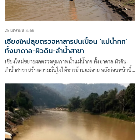
25 เมษายน 2568
เชียงใหม่ลุยตรวจหาสารปนเปื้อน 'แม่น้ำกก'
ทั้งบาดาล-ผิวดิน-ลำน้ำสาขา
เชียงใหม่ขยายผลตรวจคุณภาพน้ำแม่น้ำกก ทั้งบาดาล-ผิวดิน-
ลำน้ำสาขา สร้างความมั่นใจให้ชาวบ้านแม่อาย หลังก่อนหน้านี้
เจอสารหนูและตะกั่วปนเปื้อนเกินมาตรฐาน