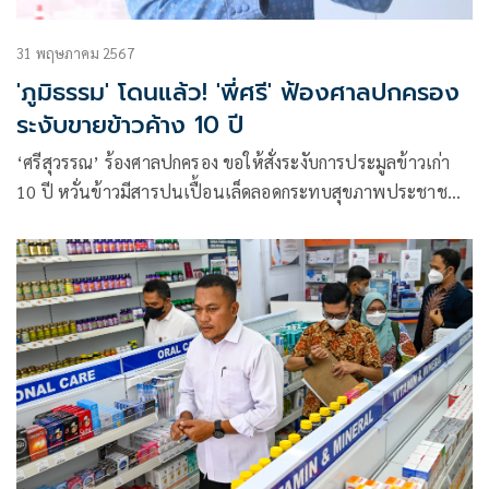
31 พฤษภาคม 2567
'ภูมิธรรม' โดนแล้ว! 'พี่ศรี' ฟ้องศาลปกครอง
ระงับขายข้าวค้าง 10 ปี
‘ศรีสุวรรณ’ ร้องศาลปกครอง ขอให้สั่งระงับการประมูลข้าวเก่า
10 ปี หวั่นข้าวมีสารปนเปื้อนเล็ดลอดกระทบสุขภาพประชาชน
และชื่อเสียงข้าวไทยในตลาดโลก