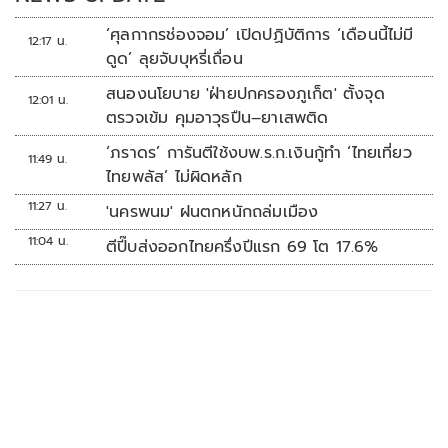
‘ศุลกากรช่องจอม’ เปิดปฏิบัติการ ‘เดือนนี้ไม่มี
12:17 น.
ดูด’ ลุยจับบุหรี่เถื่อน
สนองนโยบาย 'ฝ่ายปกครองภูเก็ต' ตั้งจุด
12:01 น.
ตรวจเข้ม คุมอาวุธปืน–ยาเสพติด
‘ภราดร’ การันตีใช้งบพ.ร.ก.เงินกู้ทำ ‘ไทยเที่ยว
11:49 น.
ไทยพลัส’ ไม่ผิดหลัก
11:27 น.
'นครพนม' ฝนตกหนักถล่มเมือง
11:04 น.
ตีปี๊บส่งออกไทยครึ่งปีแรก 69 โต 17.6%