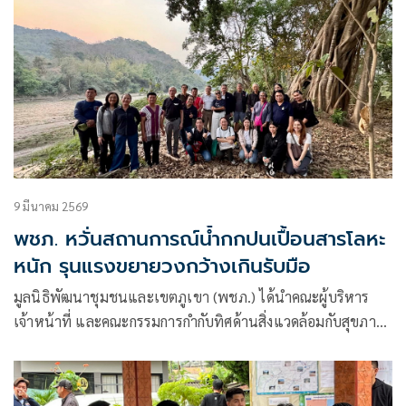
9 มีนาคม 2569
พชภ. หวั่นสถานการณ์น้ำกกปนเปื้อนสารโลหะ
หนัก รุนแรงขยายวงกว้างเกินรับมือ
มูลนิธิพัฒนาชุมชนและเขตภูเขา (พชภ.) ได้นำคณะผู้บริหาร
เจ้าหน้าที่ และคณะกรรมการกำกับทิศด้านสิ่งแวดล้อมกับสุขภาพ
ของสำนักงานกองทุนสนับสนุนการสร้างเสริมสุขภาพ (สสส.)
จำนวน 18 คน ลงพื้นที่หมู่บ้านแควัวดำ ต.แม่ยาว อ.เมือง
จ.เชียงราย ซึ่งเป็นชุมชนริมแม่น้ำกกที่กำลังเผชิญสถาน