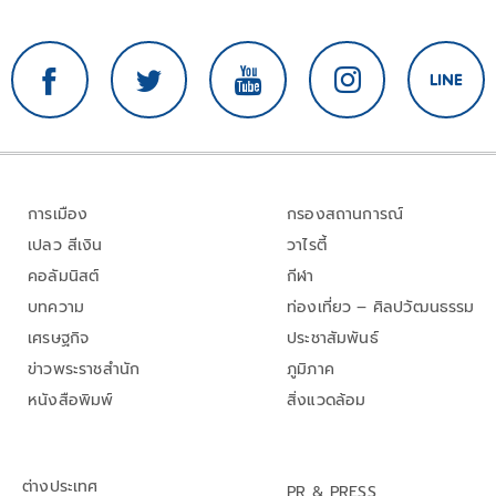
การเมือง
กรองสถานการณ์
เปลว สีเงิน
วาไรตี้
คอลัมนิสต์
กีฬา
บทความ
ท่องเที่ยว – ศิลปวัฒนธรรม
เศรษฐกิจ
ประชาสัมพันธ์
ข่าวพระราชสำนัก
ภูมิภาค
หนังสือพิมพ์
สิ่งแวดล้อม
ต่างประเทศ
PR & PRESS