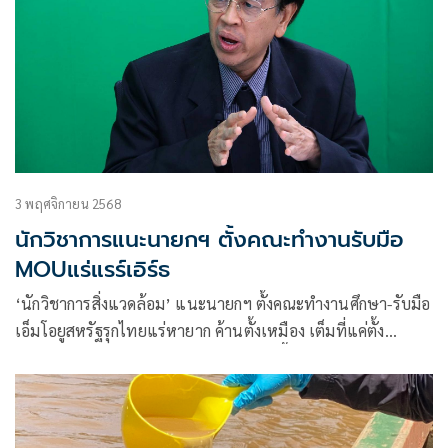
3 พฤศจิกายน 2568
นักวิชาการแนะนายกฯ ตั้งคณะทำงานรับมือ
MOUแร่แรร์เอิร์ธ
‘นักวิชาการสิ่งแวดล้อม’ แนะนายกฯ ตั้งคณะทำงานศึกษา-รับมือ
เอ็มโอยูสหรัฐรุกไทยแร่หายาก ค้านตั้งเหมือง เต็มที่แค่ตั้ง
โรงงานสกัด เหตุเสี่ยงเจอมลพิษ สารปนเปื้อน กัมมันตภาพรังสี