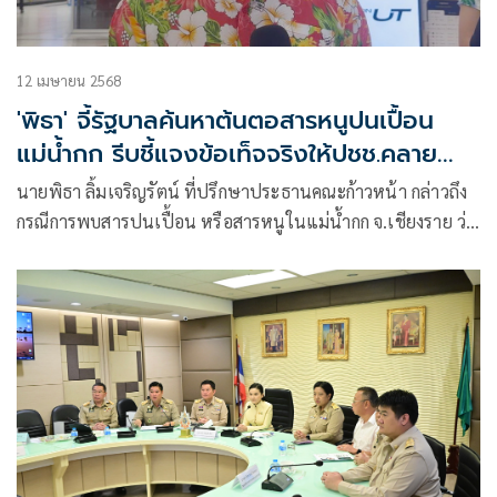
12 เมษายน 2568
'พิธา' จี้รัฐบาลค้นหาต้นตอสารหนูปนเปื้อน
แม่น้ำกก รีบชี้แจงข้อเท็จจริงให้ปชช.คลาย
กังวล
นายพิธา ลิ้มเจริญรัตน์ ที่ปรึกษาประธานคณะก้าวหน้า กล่าวถึง
กรณีการพบสารปนเปื้อน หรือสารหนูในแม่น้ำกก จ.เชียงราย ว่า
จากที่ได้รับฟังข้อมูลจากคณะกรรมการธรรมชาติและสิ่งแวดล้อม
สะท้อนได้ว่าการดูแลสิ่งแวดล้อม