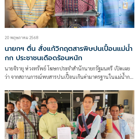
20 พฤษภาคม 2568
นายกฯ ตื่น สั่งแก้วิกฤตสารพิษปนเปื้อนแม่น้ำ
กก ประชาชนเดือดร้อนหนัก
นายจิรายุ ห่วงทรัพย์ โฆษกประจำสำนักนายกรัฐมนตรี เปิดเผย
ว่า จากสถานการณ์พบสารปนเปื้อนเกินค่ามาตรฐานในแม่น้ำกก
น.ส.แพทองธาร ชินวัตร นายกรัฐมนตรี มีข้อห่วงใยให้เร่งดำเนิน
การแก้ไขปัญหาเพื่อสร้างความมั่นใจให้กับประชาชน