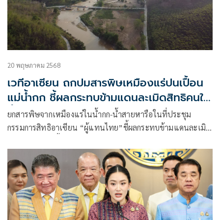
20 พฤษภาคม 2568
เวทีอาเซียน ถกปมสารพิษเหมืองแร่ปนเปื้อน
แม่น้ำกก ชี้ผลกระทบข้ามแดนละเมิดสิทธิคนใน
พื้นที่
ยกสารพิษจากเหมืองแร่ในน้ำกก-น้ำสายหารือในที่ประชุม
กรรมการสิทธิอาเซียน “ผู้แทนไทย”ชี้ผลกระทบข้ามแดนละเมิด
สิทธิของคนในพื้นที่ เครือข่ายภาคประชาชนผิดหวังนายก
รัฐมนตรีไม่ให้ความสำคัญ สส.มานพแนะตั้งคณะทำงานเฉ
พาะกิ0แก้ด่วน-จี้ยกหูคุยกับจีน