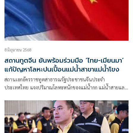
8 มิถุนายน 2568
สถานทูตจีน ยันพร้อมร่วมมือ ‘ไทย-เมียนมา’
แก้ปัญหาโลหะปนเปื้อนแม่น้ำสาขาแม่น้ำโขง
สถานเอกอัครราชทูตสาธารณรัฐประชาชนจีนประจำ
ประเทศไทย แจงปริมาณโลหะหนักของแม่น้ำกก แม่น้ำสายและ
แม่น้ำอื่นๆ ในประเทศไทยได้เกินมาตรฐาน