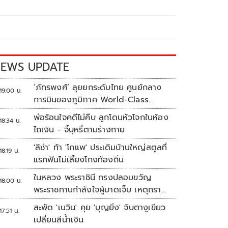
EWS UPDATE
‘ภัทรพงศ์’ ลุยยกระดับไทย ศูนย์กลาง
19:00 น.
การบินของภูมิภาค World-Class
Aviation Hub | ห้องข่าวไทยโพสต์สุด
พ่อร้อนใจคดีไม่คืบ ลูกโดนหัวโจกในห้อง
18:34 น.
สัปดาห์
ไถเงิน - จี้บุหรี่ตามร่างกาย
'ลิซ่า' ท้า 'โกแพ' ประเดิมบ้านใหญ่สตูลที่
18:19 น.
แรกฟันไม่เลี้ยงโกงท้องถิ่น
ในหลวง พระราชินี ทรงปลอบขวัญ
18:00 น.
พระราชทานกำลังใจผู้บาดเจ็บ เหตุกราด
ยิง รร.เทพศิรินทร์นนทบุรี
สะพัด 'เนวิน' คุย 'บุญยิ่ง' จับตางูเขียว
17:51 น.
เปลี่ยนสีน้ำเงิน