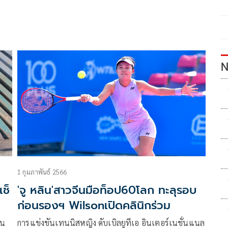
N
1 กุมภาพันธ์ 2566
ช็
'จู หลิน'สาวจีนมือท็อป60โลก ทะลุรอบ
ก่อนรองฯ Wilsonเปิดคลินิกร่วม
าน
การแข่งขันเทนนิสหญิง ดับเบิลยูทีเอ อินเตอร์เนชั่นแนล