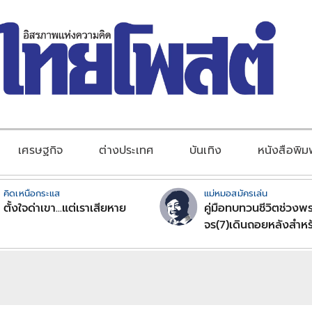
เศรษฐกิจ
ต่างประเทศ
บันเทิง
หนังสือพิม
คิดเหนือกระแส
แม่หมอสมัครเล่น
ตั้งใจด่าเขา...แต่เราเสียหาย
คู่มือทบทวนชีวิตช่วงพร
จร(7)เดินถอยหลังสำหร
ลัคนาราศีตอนที่2