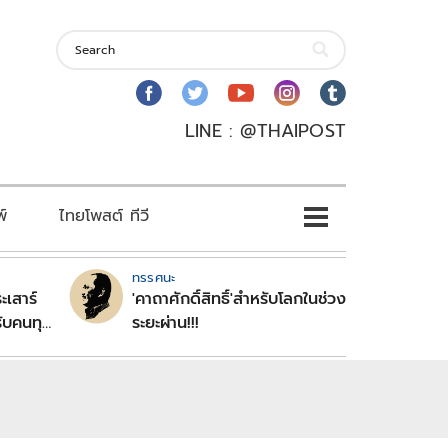
LINE : @THAIPOST
พ์
ไทยโพสต์ ทีวี
ทรรศนะ
ะเสาร์
'คาถาศักดิ์สิทธิ์'สำหรับโลกในช่วง
ับคนทุก
ระยะผ่าน!!!