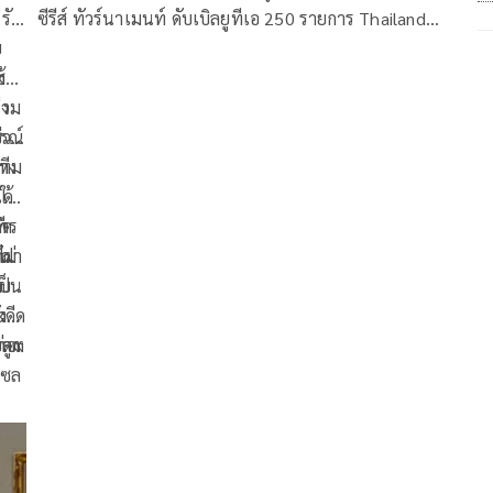
บ
ซีรีส์ ทัวร์นาเมนท์ ดับเบิลยูทีเอ 250 รายการ Thailand
ย
น
Open 2023 presented by E@ (ไทยแลนด์ โอเพ่น
ง
ซ้าย
2023 พรีเซนเต็ด บาย อีเอ) ณ เซ็นเตอร์คอร์ต ทรู อารี
รง
่วม
น่า หัวหิน สปอร์ต คลับ อ.หัวหิน จ.ประจวบคีรีขันธ์ เมื่อ
กรณ์
วันที่ 1 ก.พ. 2566 เป็นการชิงชัยรอบเมนดรอว์ วันที่สาม
ลา
่าง
ทีม
ด้
ใช้
การ
ิด
ี
ไม่
กฝา
าก
วัณ
ยบ
ี
เป็น
ง
ว
ะดีด
ง
ดูก
บลง
ท่อง
เซล
ไป
โดย
ม่
ั้น
แสง
ะหัก
มา
งคง