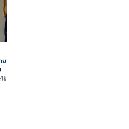
ะ
ให้
ัน
นาญ
ละลด
ย
ป็น
าก
ถ
้ไม่
และ
อาย
ีก
ย
ละ
อได้