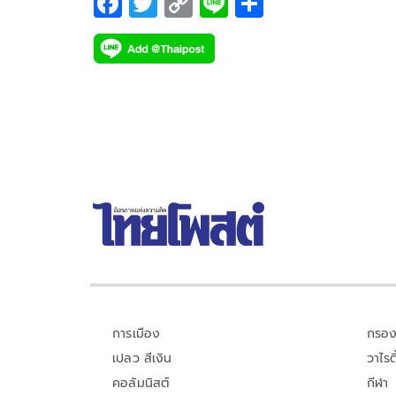
F
T
C
Li
S
ac
wi
o
n
h
e
tt
p
e
ar
b
er
y
e
o
Li
o
n
k
k
การเมือง
กรอง
เปลว สีเงิน
วาไรตี
คอลัมนิสต์
กีฬา