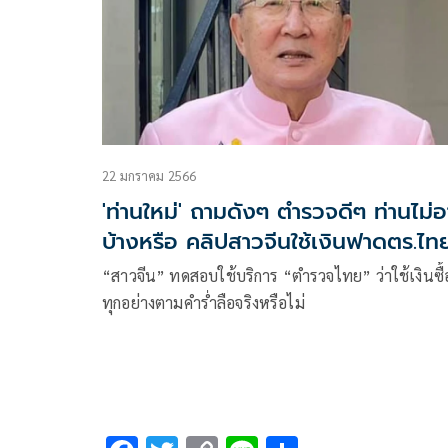
หรือถูกเศษเหล็กที่หักคารูท่อแทงซ้ำ จึงรีบประสานขอ
มักจะใช้ความเร็วสูง หากเป็นคนในพื้นที่จะทราบดีแล
เป็นช่องว่างที่อาจนำไปสู่อุบัติเหตุร้ายแรงได้ จึงอยาก
ความช่วยเหลือทันที และแม้จะเกิดเหตุการณ์ไม่คาดฝ
ช่วยชะลอความเร็วให้ แต่สำหรับรถจากที่อื่นที่ไม่ชำ
มีการจัดระเบียบพื้นที่และทำเครื่องหมายบอกทางให้
ขึ้น แต่นักท่องเที่ยวสาวรายนี้กล่าวว่าตนเองไม่ได้รู้สึก
ทางมักจะขับผ่านด้วยความเร็ว ซึ่งเสี่ยงต่อการเกิด
ชัดเจน เพื่อสร้างความปลอดภัยให้กับนักท่องเที่ยวแ
ตกใจหรือขวัญเสีย และยังรู้สึกขอบคุณที่เจ้าหน้าที่กู้ภั
อุบัติเหตุกับนักท่องเที่ยวที่ยืนรวมกลุ่มกันอยู่ริมถนนเ
ความเสี่ยงในการสูญเสียที่อาจเกิดขึ้นในอนาคต.
และผู้เกี่ยวข้องเข้ามาให้การช่วยเหลืออย่างรวดเร็วม
อย่างมาก
โดยหลังจากได้รับการช่วยเหลือเสร็จสิ้น เธอยังสามาร
สื่อสารและยิ้มแย้มได้ พร้อมกับยืนยันว่าอุบัติเหตุครั้งนี
22 มกราคม 2566
ได้ทำให้รู้สึกแย่กับการมาเที่ยวเมืองไทยแต่อย่างใด 
'ท่านใหม่' ถามดังๆ ตำรวจดีๆ ท่านไม่
ยังคงมีความตั้งใจที่จะกลับมาท่องเที่ยวที่ประเทศไทยอ
บ้างหรือ คลิปสาวจีนใช้เงินฟาดตร.ไท
ครั้งในอนาคตแน่นอน เพราะประทับใจในการดูแลแ
ความปลอดภัยภาพรวมที่ได้รับในครั้งนี้
“สาวจีน” ทดสอบใช้บริการ “ตำรวจไทย” ว่าใช้เงินซื้
ทุกอย่างตามคำร่ำลือจริงหรือไม่