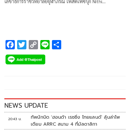
เลขาธิการราชวิทยาลัยจุฬาภรณ์ โพสต์เฟซบุ๊ก Nithi
Mahanonda โดยระบุข้อความว่า อัตราประชาชนที่ได้รับวัคซีน
ของประเทศไทยเมื่อเทียบกับที่อื่นๆในโลก
F
T
C
Li
S
ac
wi
o
n
h
e
tt
p
e
ar
b
er
y
e
o
Li
o
n
k
k
NEWS UPDATE
ทัพนักบิด 'ฮอนด้า เรซซิ่ง ไทยแลนด์' ลุ้นล่าโพ
20:43 น.
เดียม ARRC สนาม 4 ที่มัลดาลิกา