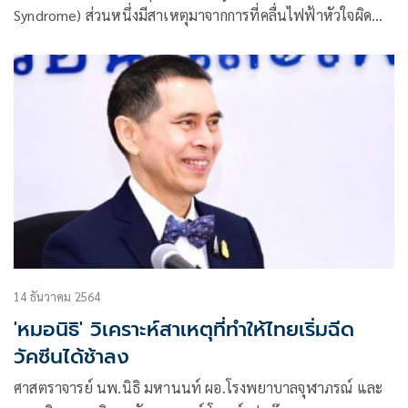
Syndrome) ส่วนหนึ่งมีสาเหตุมาจากการที่คลื่นไฟฟ้าหัวใจผิด
ปกติ ซึ่งมีสาเหตุหลักมาจากกรรมพันธุ์ ที่มีภาวะคลื่นหัวใจผิดปกติ
โดยเฉพาะกลุ่มชายวัยทำงาน ที่อาศัยอย่างทางภาคตะวันออก
เฉียงเหนือของประเทศไทย ซึ่งเดินทางไปทำงานในต่างประเทศ
หรือต่างถิ่นฐานในบ้านเราก็ตาม ที่สำคัญโรคไหลตายมักพบได้
ในผู้ชายอายุน้อย และพบได้ในผู้ชายมากกว่าผู้หญิง นอกจากนี้
พฤติกรรมของการบริโภคอาหาร ที่กระตุ้นให้กลูโคสหรือน้ำตาล
ในเลือดสูง ซึ่งเป็นผลทำให้โพแทสเซียมในร่างกายต่ำ และนำมา
ซึ่งการกระตุ้นให้หัวใจเต้นผิดจังหวะ จึงทำให้เกิดเหตุของการเสีย
ชีวิตในวันนั้นหรือเวลานั้น หรือเสียชีวิตกระทันนั่นเอง เพื่อ
เป็นการป้องกันตัวเองให้ห่างไกลจากโรคไหลตาย
14 ธันวาคม 2564
'หมอนิธิ' วิเคราะห์สาเหตุที่ทำให้ไทยเริ่มฉีด
วัคซีนได้ช้าลง
ศาสตราจารย์ นพ.นิธิ มหานนท์ ผอ.โรงพยาบาลจุฬาภรณ์ และ