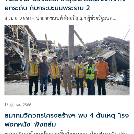
ยกระดับ ทับกระบะบนพระราม 2
4 เม.ย. 2568 – นายกฤชนนท์ อัยยปัญญา ผู้ช่วยรัฐมนต…
13 ตุลาคม 2566
สมาคมวิศวกรโครงสร้างฯ พบ 4 ต้นเหตุ 'โรง
ฟอกหนัง' พังถล่ม