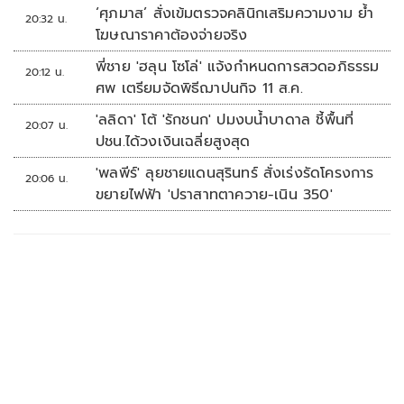
‘ศุภมาส’ สั่งเข้มตรวจคลินิกเสริมความงาม ย้ำ
20:32 น.
โฆษณาราคาต้องจ่ายจริง
พี่ชาย 'ฮลุน โซโล่' แจ้งกำหนดการสวดอภิธรรม
20:12 น.
ศพ เตรียมจัดพิธีฌาปนกิจ 11 ส.ค.
'ลลิดา' โต้ 'รักชนก' ปมงบน้ำบาดาล ชี้พื้นที่
20:07 น.
ปชน.ได้วงเงินเฉลี่ยสูงสุด
'พลพีร์' ลุยชายแดนสุรินทร์ สั่งเร่งรัดโครงการ
20:06 น.
ขยายไฟฟ้า 'ปราสาทตาควาย-เนิน 350'