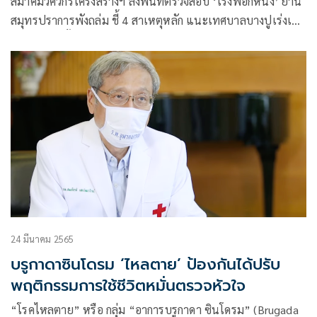
สมาคมวิศวกรโครงสร้างฯ ลงพื้นที่ตรวจสอบ ‘โรงฟอกหนัง’ ย่าน
สมุทรปราการพังถล่ม ชี้ 4 สาเหตุหลัก แนะเทศบาลบางปูเร่งเช็
กอาคารเก่าทั้งหมด
24 มีนาคม 2565
บรูกาดาซินโดรม ‘ไหลตาย’ ป้องกันได้ปรับ
พฤติกรรมการใช้ชีวิตหมั่นตรวจหัวใจ
“โรคไหลตาย” หรือ กลุ่ม “อาการบรูกาดา ซินโดรม” (Brugada