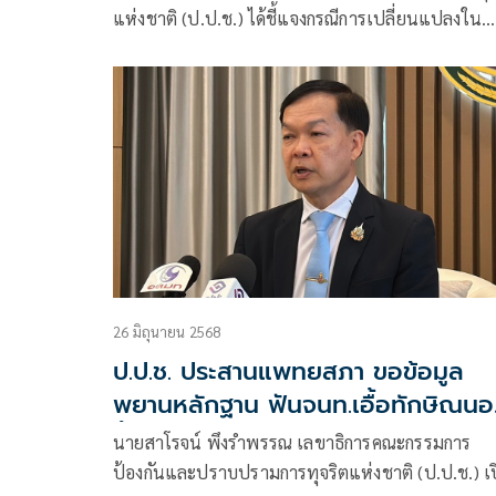
แห่งชาติ (ป.ป.ช.) ได้ชี้แจงกรณีการเปลี่ยนแปลงใน
ตำแหน่งเลขาธิการคณะกรรมการ ป.ป.ช. โดยระบุว่า
นายสาโรจน์ พึงรำพรรณเลขาธิการคณะกรรมการ ป.ป
26 มิถุนายน 2568
ป.ป.ช. ประสานแพทยสภา ขอข้อมูล
พยานหลักฐาน ฟันจนท.เอื้อทักษิณน
ชั้น 14
นายสาโรจน์ พึงรำพรรณ เลขาธิการคณะกรรมการ
ป้องกันและปราบปรามการทุจริตแห่งชาติ (ป.ป.ช.) เ