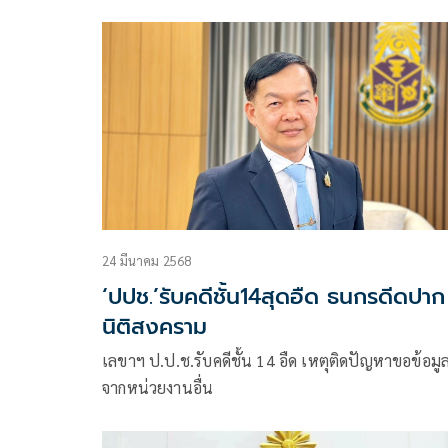
เผยถึงความคืบหน้าการตรวจสอบกรณีส่งตัวนายทักษิ
ชินวัตร อดีตนายกรัฐมนตรี
24 มีนาคม 2568
‘ปปช.’รับคดีชั้น14สุดอืด ธนกรดีดปาก
นิติสงคราม
เลขาฯ ป.ป.ช.รับคดีชั้น 14 อืด เหตุติดปัญหาขอข้อมู
จากหน่วยงานอื่น