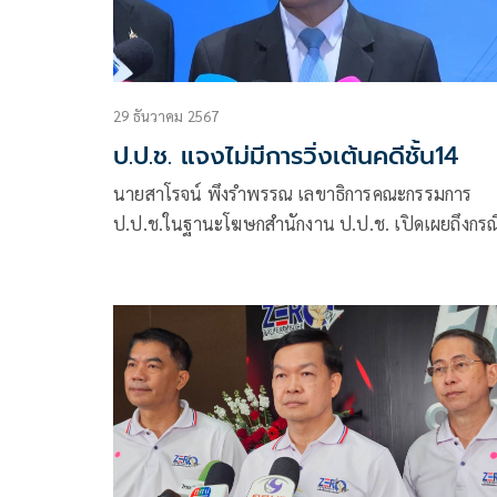
29 ธันวาคม 2567
ป.ป.ช. แจงไม่มีการวิ่งเต้นคดีชั้น14
นายสาโรจน์ พึงรำพรรณ เลขาธิการคณะกรรมการ
ป.ป.ช.ในฐานะโฆษกสำนักงาน ป.ป.ช. เปิดเผยถึงกรณี
สื่อมวลชนนำเสนอข่าวว่า มีอีโม่ง คนใน ป.ป.ช. วิ่งเต้
เพื่อให้เจ้าของสำนวนเดิมถอนตัว เพื่อล้มคดีชั้น 14