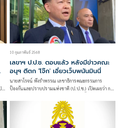
10 กุมภาพันธ์ 2568
เลขาฯ ป.ป.ช. ตอบแล้ว หลังมีข่าวคณะ
อนุฯ ตีตก 'โจ๊ก' เอี่ยวเว็บพนันมินนี่
นายสาโรจน์ พึงรำพรรณ เลขาธิการคณะกรรมการ
ปิด
ป้องกันและปราบปรามแห่งชาติ (ป.ป.ช.) เปิดเผยว่า การ
ประชุมคณะกรรมการ ป.ป.ช.วันเดียวกันนี้ ไม่มีวาระการ
พิจารณาเรื่องเว็บพนันออนไลน์มินนี่