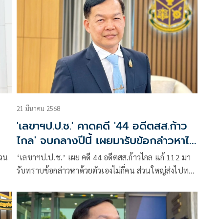
21 มีนาคม 2568
'เลขาฯป.ป.ช.' คาดคดี '44 อดีตสส.ก้าว
ไกล' จบกลางปีนี้ เผยมารับข้อกล่าวหาไม่
กี่คน
่วน
‘เลขาฯป.ป.ช.’ เผย คดี 44 อดีตสส.ก้าวไกล แก้ 112 มา
รับทราบข้อกล่าวหาด้วยตัวเองไม่กี่คน ส่วนใหญ่ส่งไปทาง
ไปรษณีย์ ยันพิจารณาพฤติการณ์รายบุคคล คาดจบกลางปี
นี้