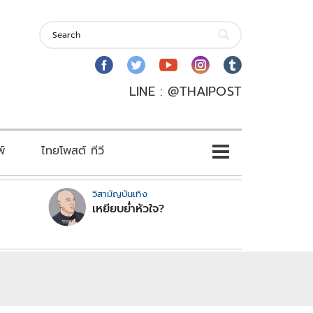
LINE : @THAIPOST
พ์
ไทยโพสต์ ทีวี
วิสามัญบันเทิง
เหยียบย่ำหัวใจ?