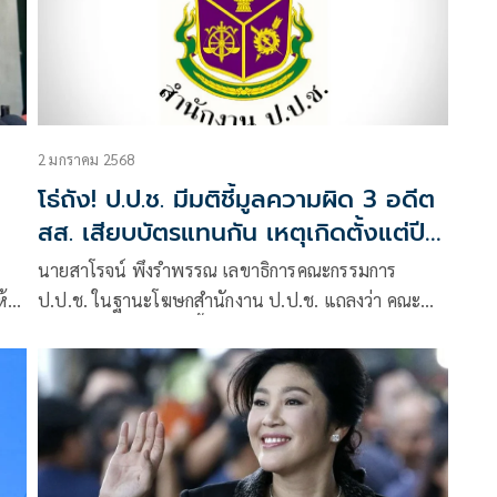
2 มกราคม 2568
่
โธ่ถัง! ป.ป.ช. มีมติชี้มูลความผิด 3 อดีต
สส. เสียบบัตรแทนกัน เหตุเกิดตั้งแต่ปี
56
นายสาโรจน์ พึงรำพรรณ เลขาธิการคณะกรรมการ
ห้
ป.ป.ช. ในฐานะโฆษกสำนักงาน ป.ป.ช. แถลงว่า คณะ
กรรมการ ป.ป.ช.มีมติชี้มูลความผิดคดี
ที่