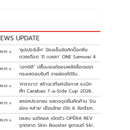
EWS UPDATE
'ซุปเปอร์เล็ก' ป้องเข็มขัดคิกบ็อกซิ่ง
16:45 น.
ดวลเดือด 'ดิ เบลลา' ONE Samurai 4
‘เอกนิติ’ ปลื้มบอนด์ออมพลัสล็อตแรก
16:45 น.
กระแสตอบรับดี รายย่อยได้รับ
จัดสรร2.2หมื่นคน เปิดจองรอบใหม่
'คาราบาว' สร้างเวทีแห่งโอกาส ระเบิก
16:43 น.
ก.ย.นี้
ศึก Carabao 7-a-Side Cup 2026
หาแชมป์ดูบอลที่เวมบลีย์
พรรคประชาชน แสดงจุดยืนคัดค้าน 'มิน
16:33 น.
อ่อง หล่าย' เยือนไทย เปิด 6 ข้อเรียก
ร้องรัฐสภา-รัฐบาล
เซเลบ เมดิคอล เปิดตัว OPÉRA REV
16:29 น.
รุกตลาด Skin Booster ชูเทรนด์ Skin