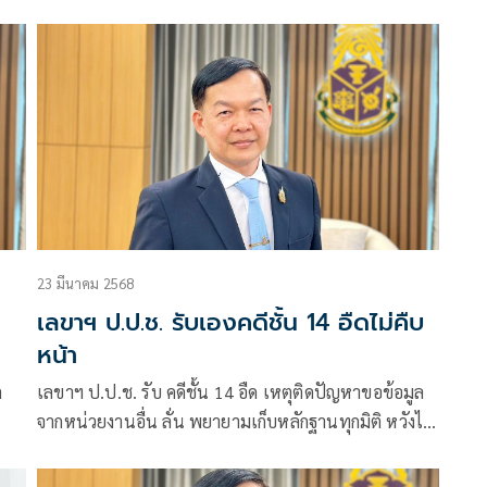
ณ
ฐานะโฆษกสำนักงาน ป.ป.ช. ชี้แจงกรณีมีการนำเสนอ
ข่าวว่า ครม.รับทราบ สำนักงานการตรวจเงินแผ่นดิน
(สตง.)
23 มีนาคม 2568
เลขาฯ ป.ป.ช. รับเองคดีชั้น 14 อืดไม่คืบ
หน้า
ล
เลขาฯ ป.ป.ช. รับ คดีชั้น 14 อืด เหตุติดปัญหาขอข้อมูล
จากหน่วยงานอื่น ลั่น พยายามเก็บหลักฐานทุกมิติ หวังได้
ข้อเท็จจริงมากที่สุด ไม่ฟันธง ใช้เวลาอีกนานหรือไม่