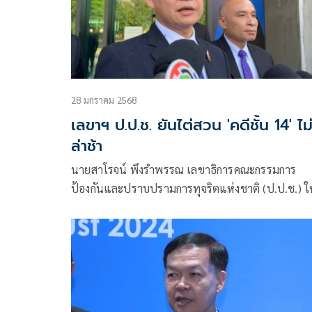
28 มกราคม 2568
เลขาฯ ป.ป.ช. ยันไต่สวน 'คดีชั้น 14' ไม
ล่าช้า
นายสาโรจน์ พึงรำพรรณ เลขาธิการคณะกรรมการ
ป้องกันและปราบปรามการทุจริตแห่งชาติ (ป.ป.ช.) ใ
สัมภาษณ์ถึงการที่ พล.ต.อ.เสรีพิศุทธ์ เตมียเวส อดีต
หัวหน้าพรรคเสรีรวมไทย เข้าให้ข้อมูลกับ ป.ป.ช. กรณี
นายทักษิณ ชินวัตร อดีตนายกรัฐมนตรี