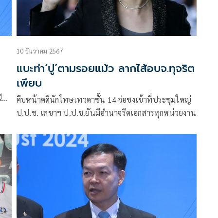
10 ธันวาคม 2567
แบะท่า‘ปู’ตามรอยแม้ว ลากไส้อบจ.ทุจริต
เพียบ
ที่
คืบหน้าคดีนักโทษเทวดาชั้น 14 จ่อชงเข้าที่ประชุมใหญ่
น
ป.ป.ช. เลขาฯ ป.ป.ช.ยันมีอำนาจรีดเอกสารทุกหน่วยงาน