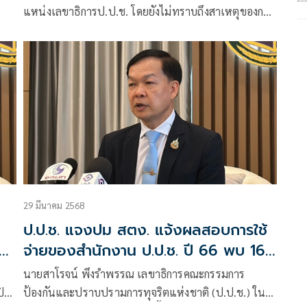
แหน่งเลขาธิการป.ป.ช. โดยยังไม่ทราบถึงสาเหตุของการ
ยื่นหนังสือลาออกจากตำแหน่ง หลังจากที่เข้ารับตำแหน่ง
.ช.
เลขาธิการป.ป.ช.เมื่อวันที่ 1ต.ค.2567 และจะครบวาระ
เกษียณอายุราชการ วันที่ 1ต.ค.2569
29 มีนาคม 2568
ป.ป.ช. แจงปม สตง. แจ้งผลสอบการใช้
อน
จ่ายของสำนักงาน ป.ป.ช. ปี 66 พบ 16
หน่วยงานบกพร่อง
นายสาโรจน์ พึงรำพรรณ เลขาธิการคณะกรรมการ
ปิด
ป้องกันและปราบปรามการทุจริตแห่งชาติ (ป.ป.ช.) ใน