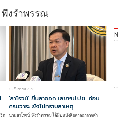
์ พึงรำพรรณ
N
15 กันยายน 2568
่
'สาโรจน์' ยื่นลาออก เลขาฯป.ป.ช. ก่อน
ครบวาระ ยังไม่ทราบสาเหตุ
ริต
นายสาโรจน์ พึงรำพรรณ ได้ยื่นหนังสือลาออกจากตำ