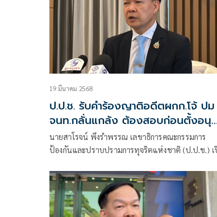
19 มีนาคม 2568
ป.ป.ช. รับคำร้องญาติอดีตผกก.โจ้ ปม
จนท.กลั่นแกล้ง ต้องสอบก่อนตั้งอนุ
ไต่สวน
นายสาโรจน์ พึงรำพรรณ เลขาธิการคณะกรรมการ
ป้องกันและปราบปรามการทุจริตแห่งชาติ (ป.ป.ช.) เ
เผยความคืบหน้าคดีร่ำรวยผิดปกติ และคดีอาญาของ
พ.ต.อ.ธิติสรรค์ อุทธนผล หรือ อดีตผู้กำกับโจ้