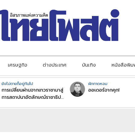
เศรษฐกิจ
ต่างประเทศ
บันเทิง
หนังสือพิม
ยังไม่ตายก็อยู่กันไป
ผักกาดหอม
การเปลี่ยนผ่านจากเทวราชามาสู่
ออเดอร์จากคุก!
การสถาปนาอัตลักษณ์ราชาธิป
ไตยแบบพุทธศาสนาในพระไตร
ปิฏก : สามัญผลสูตรในฐานะ
ทฤษฎีขีดจำกัดของอำนาจรัฐ
เหนือแรงงานและทรัพย์สิน