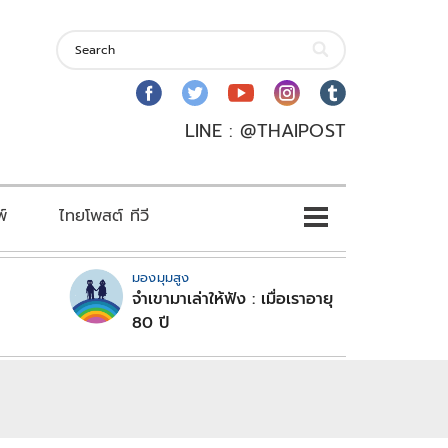
LINE : @THAIPOST
พ์
ไทยโพสต์ ทีวี
มองมุมสูง
จำเขามาเล่าให้ฟัง : เมื่อเราอายุ
80 ปี