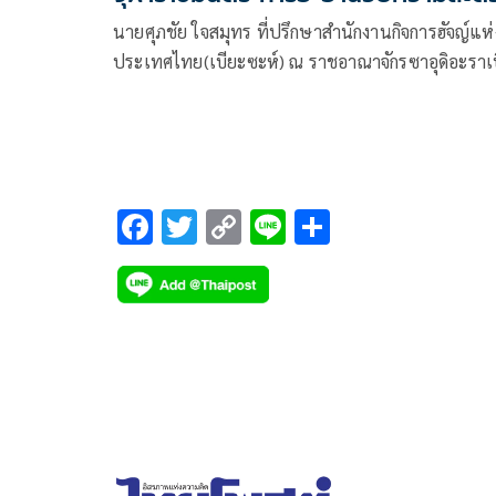
ชาวไทยมุสลิม 8 พันคน เดินทางประ
นายศุภชัย ใจสมุทร ที่ปรึกษาสำนักงานกิจการฮัจญ์แห่
บพิธีฮัจญ์
ประเทศไทย(เบียะซะห์) ณ ราชอาณาจักรซาอุดิอะราเ
กล่าวว่าตามที่ อธิบดีกรมการปกครอง กระทรวงมหาด
ในฐานะเลขาธิการคณะกรรมการส่งเสริมส่งเสริมกิจกา
ฮัจญ์แห่งประเทศไทย
F
T
C
Li
S
ac
wi
o
n
h
e
tt
p
e
ar
b
er
y
e
o
Li
o
n
k
k