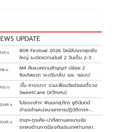
EWS UPDATE
808 Festival 2026 ไลน์อัปแรกสุดยิ่ง
1:24 น.
ใหญ่ ระเบิดความมันส์ 2 วันเต็ม 2-3
ต.ค.นี้
M4 คัมแบคตามสัญญา! ปล่อย 2
1:16 น.
ซิงเกิลแรก 'อะดรีนาลีน' และ 'ชอบU'
'ดั๊ม คาราบาว' รวมเพื่อนวัยมัธยมตั้งวง
1:02 น.
SweetCane (สวีทเคน)
โปรดเกล้าฯ 'พันเอกสุภัทร ชูตินันทน์'
23:49 น.
ดำรงตำแหน่งนายทหารปฏิบัติการฯ-
พระราชทานยศ 'พลตรี'
ซาอุฯ-ตุรเคีย-ปากีสถานลงนามข้อ
23:45 น.
ตกลงด้านการป้องกันประเทศท่ามกลาง