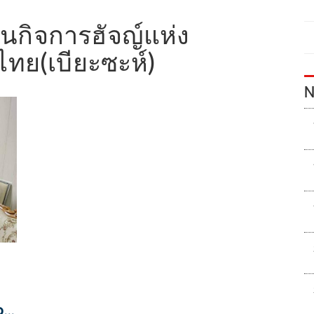
นกิจการฮัจญ์แห่ง
ทย(เบียะซะห์)
N
วก