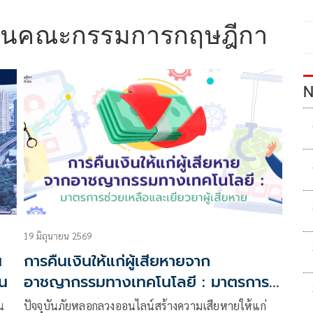
านคณะกรรมการกฤษฎีกา
N
19 มิถุนายน 2569
น
การคืนเงินให้แก่ผู้เสียหายจาก
ิน
อาชญากรรมทางเทคโนโลยี : มาตรการ
ช่วยเหลือและเยียวยาผู้เสียหาย
น
ปัจจุบันภัยหลอกลวงออนไลน์สร้างความเสียหายให้แก่