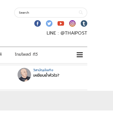
LINE : @THAIPOST
พ์
ไทยโพสต์ ทีวี
วิสามัญบันเทิง
เหยียบย่ำหัวใจ?