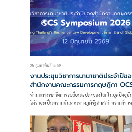
ยุทธศาสตร์เพื่อเปลี่ยนวิกฤติให้เป็นโอกาส
25 กุมภาพันธ์ 2569
งานประชุมวิชาการนานาชาติประจำปีข
สำนักงานคณะกรรมการกฤษฎีกา OC
Symposium 2026 'Strengthening
ท่ามกลางพลวัตการเปลี่ยนแปลงของโลกในยุคปัจจุบั
Thailand’s Resilience: Law
ไม่ว่าจะเป็นความผันผวนทางภูมิรัฐศาสตร์ ความก้าวห
Development in an Era of Global
ทางเทคโนโลยี หรือรูปแบบเศรษฐกิจและสังคมที่เปลี
Paradigm Shift'
ไป