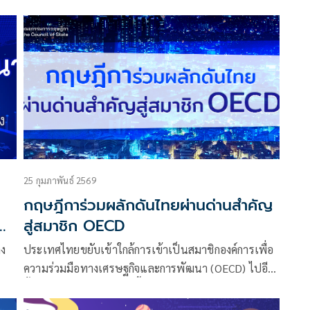
ม
1-2
25 กุมภาพันธ์ 2569
กฤษฎีการ่วมผลักดันไทยผ่านด่านสำคัญ
สู่สมาชิก OECD
าง
ประเทศไทยขยับเข้าใกล้การเข้าเป็นสมาชิกองค์การเพื่อ
ความร่วมมือทางเศรษฐกิจและการพัฒนา (OECD) ไปอีก
รับ
ขั้นสำคัญ หลังยื่นบันทึกเบื้องต้น (Initial Memorandum)