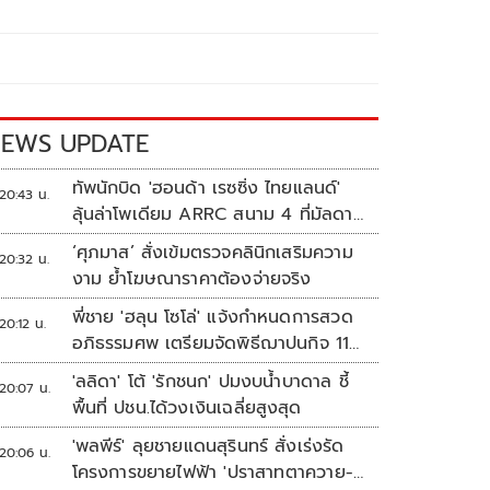
EWS UPDATE
ทัพนักบิด 'ฮอนด้า เรซซิ่ง ไทยแลนด์'
20:43 น.
ลุ้นล่าโพเดียม ARRC สนาม 4 ที่มัลดาลิ
กา
‘ศุภมาส’ สั่งเข้มตรวจคลินิกเสริมความ
20:32 น.
งาม ย้ำโฆษณาราคาต้องจ่ายจริง
พี่ชาย 'ฮลุน โซโล่' แจ้งกำหนดการสวด
20:12 น.
อภิธรรมศพ เตรียมจัดพิธีฌาปนกิจ 11
ส.ค.
'ลลิดา' โต้ 'รักชนก' ปมงบน้ำบาดาล ชี้
20:07 น.
พื้นที่ ปชน.ได้วงเงินเฉลี่ยสูงสุด
'พลพีร์' ลุยชายแดนสุรินทร์ สั่งเร่งรัด
20:06 น.
โครงการขยายไฟฟ้า 'ปราสาทตาควาย-