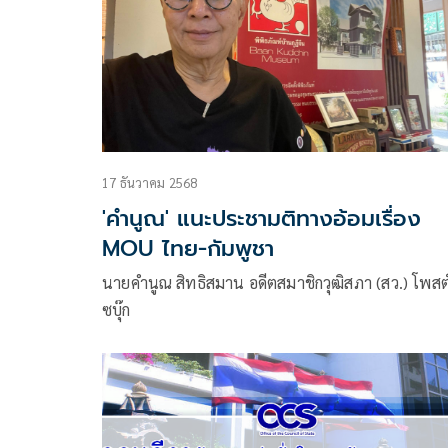
17 ธันวาคม 2568
'คำนูณ' แนะประชามติทางอ้อมเรื่อง
MOU ไทย-กัมพูชา
นายคำนูณ สิทธิสมาน อดีตสมาชิกวุฒิสภา (สว.) โพสต
ซบุ๊ก