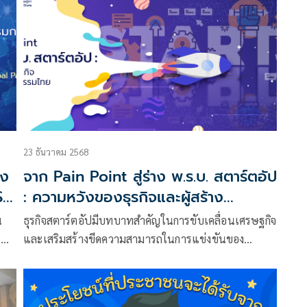
23 ธันวาคม 2568
อง
จาก Pain Point สู่ร่าง พ.ร.บ. สตาร์ตอัป
S
: ความหวังของธุรกิจและผู้สร้าง
นวัตกรรมไทย
น
ธุรกิจสตาร์ตอัปมีบทบาทสำคัญในการขับเคลื่อนเศรษฐกิจ
น้า
และเสริมสร้างขีดความสามารถในการแข่งขันของ
่ยน
ประเทศในโลกยุคใหม่ที่เต็มไปด้วยความเปลี่ยนแปลง
และความไม่แน่นอน