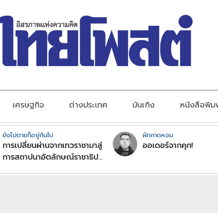
เศรษฐกิจ
ต่างประเทศ
บันเทิง
หนังสือพิม
ยังไม่ตายก็อยู่กันไป
ผักกาดหอม
การเปลี่ยนผ่านจากเทวราชามาสู่
ออเดอร์จากคุก!
การสถาปนาอัตลักษณ์ราชาธิป
ไตยแบบพุทธศาสนาในพระไตร
ปิฏก : สามัญผลสูตรในฐานะ
ทฤษฎีขีดจำกัดของอำนาจรัฐ
เหนือแรงงานและทรัพย์สิน