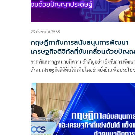
23 กันยายน 2568
กฤษฎีกากับการสนับสนุนการพัฒนา
เศรษฐกิจดิจิทัลที่ขับเคลื่อนด้วยปัญ
ประดิษฐ์
การพัฒนากฎหมายมีความสำคัญอย่างยิ่งกับการพัฒน
สังคมเศรษฐกิจดิจิทัลให้เติบโตอย่างยั่งยืนเพื่อประโยช
และความสุขของประชาชนทุกคน ในปัจจุบัน