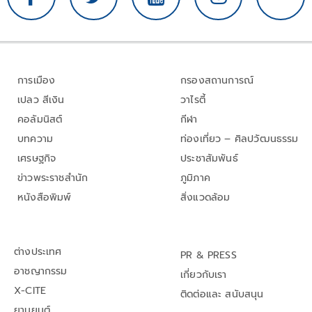
การเมือง
กรองสถานการณ์
เปลว สีเงิน
วาไรตี้
คอลัมนิสต์
กีฬา
บทความ
ท่องเที่ยว – ศิลปวัฒนธรรม
เศรษฐกิจ
ประชาสัมพันธ์
ข่าวพระราชสำนัก
ภูมิภาค
หนังสือพิมพ์
สิ่งแวดล้อม
ต่างประเทศ
PR & PRESS
อาชญากรรม
เกี่ยวกับเรา
X-CITE
ติดต่อและ สนับสนุน
ยานยนต์