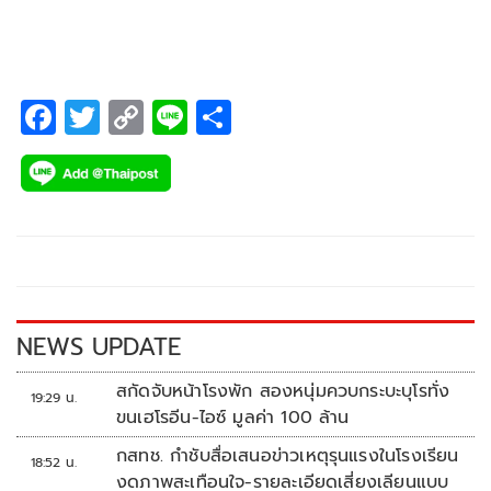
F
T
C
Li
S
ac
wi
o
n
h
e
tt
p
e
ar
b
er
y
e
o
Li
o
n
k
k
NEWS UPDATE
สกัดจับหน้าโรงพัก สองหนุ่มควบกระบะบุโรทั่ง
19:29 น.
ขนเฮโรอีน-ไอซ์ มูลค่า 100 ล้าน
กสทช. กำชับสื่อเสนอข่าวเหตุรุนแรงในโรงเรียน
18:52 น.
งดภาพสะเทือนใจ-รายละเอียดเสี่ยงเลียนแบบ