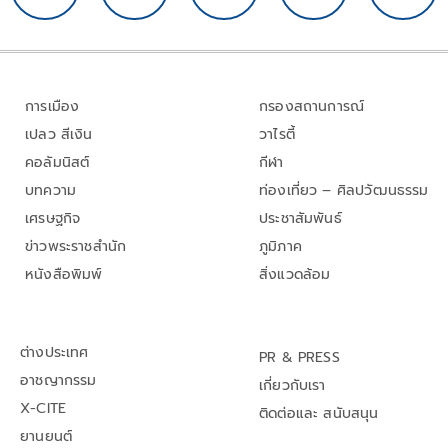
การเมือง
กรองสถานการณ์
เปลว สีเงิน
วาไรตี้
คอลัมนิสต์
กีฬา
บทความ
ท่องเที่ยว – ศิลปวัฒนธรรม
เศรษฐกิจ
ประชาสัมพันธ์
ข่าวพระราชสำนัก
ภูมิภาค
หนังสือพิมพ์
สิ่งแวดล้อม
ต่างประเทศ
PR & PRESS
อาชญากรรม
เกี่ยวกับเรา
X-CITE
ติดต่อและ สนับสนุน
ยานยนต์