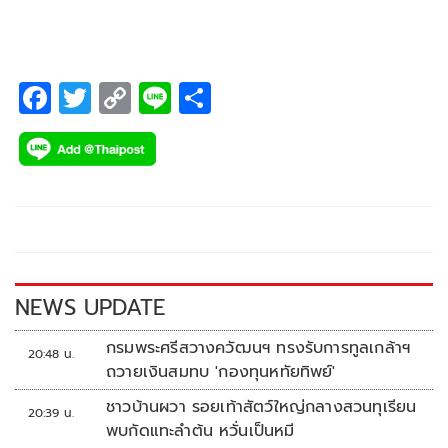
25.6% ของมูลค่าส่งออกรวม มีผู้ส่งออกทั้งสิ้น 15,337 ราย พร้อม
ติดตามสินค้าดาวรุ่งที่เติบโตได้ตลอดทั้งปี 65 พบมีสูงถึง 13
รายการ แนะภาครัฐ ภาคเอกชน นำข้อมูลไปใช้กำหนดนโยบาย
ส่งเสริมและผลักดันส่งออก
F
T
C
Li
S
ac
wi
o
n
h
e
tt
p
e
ar
b
er
y
e
o
Li
o
n
k
k
NEWS UPDATE
กรมพระศรีสวางควัฒนฯ ทรงรับการทูลเกล้าฯ
20:48 น.
ถวายเงินสมทบ 'กองทุนหทัยทิพย์'
ชาวบ้านผวา รอยเท้าสัตว์ใหญ่กลางสวนทุเรียน
20:39 น.
พบกัดแทะลำต้น หวั่นเป็นหมี