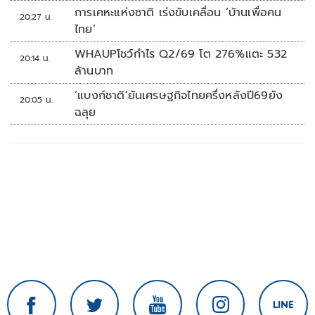
การเคหะแห่งชาติ เร่งขับเคลื่อน ‘บ้านเพื่อคน
20:27 น.
ไทย’
WHAUPโชว์กำไร Q2/69 โต 276%แตะ 532
20:14 น.
ล้านบาท
‘แบงก์ชาติ’ยันเศรษฐกิจไทยครึ่งหลังปี69ยัง
20:05 น.
ฉลุย