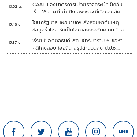
CAAT แจงมาตรการเปิดตรวจกระเป๋าเช็กอิน
16:02 น.
เริ่ม 16 ต.ค.นี้ ย้ำเปิดเฉพาะกรณีต้องสงสัย
โฆษกรัฐบาล เผยนายกฯ สั่งสอบหาต้นเหตุ
15:48 น.
ข้อมูลรั่วไหล รับเป็นโอกาสยกระดับความมั่นคง
ปลอดภัยข้อมูลภาครัฐทั้งระบบ
'ธีรุตม์' อดีตอธิบดี สถ. เข้ารับทราบ 6 ข้อหา
15:37 น.
คดีโกงสอบท้องถิ่น สรุปสำนวนส่ง ป.ป.ช.
สัปดาห์หน้า