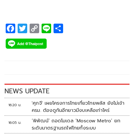
F
T
C
Li
S
ac
wi
o
n
h
e
tt
p
e
ar
b
er
y
e
o
Li
o
n
k
k
NEWS UPDATE
'ศุภจี' เผยโครงการไทยเที่ยวไทยพลัส ยังไม่เข้า
16:20 น.
ครม. ต้องดูกันอีกยาวมีงบเหลือเท่าไหร่
‘พิพัฒน์’ ถอดโมเดล ‘Moscow Metro’ ยก
16:05 น.
ระดับมาตรฐานรถไฟไทยทั้งระบบ