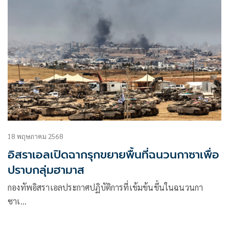
18 พฤษภาคม 2568
อิสราเอลเปิดฉากรุกขยายพื้นที่ฉนวนกาซาเพื่อ
ปราบกลุ่มฮามาส
กองทัพอิสราเอลประกาศปฏิบัติการที่เข้มข้นขึ้นในฉนวนกา
ซาเ…