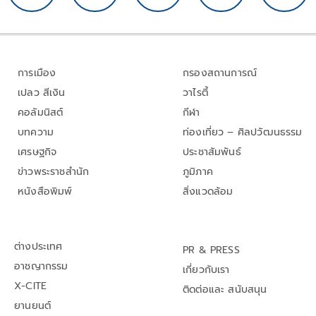
การเมือง
กรองสถานการณ์
เปลว สีเงิน
วาไรตี้
คอลัมนิสต์
กีฬา
บทความ
ท่องเที่ยว – ศิลปวัฒนธรรม
เศรษฐกิจ
ประชาสัมพันธ์
ข่าวพระราชสำนัก
ภูมิภาค
หนังสือพิมพ์
สิ่งแวดล้อม
ต่างประเทศ
PR & PRESS
อาชญากรรม
เกี่ยวกับเรา
X-CITE
ติดต่อและ สนับสนุน
ยานยนต์