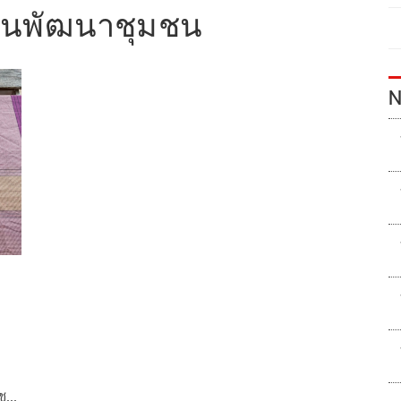
านพัฒนาชุมชน
N
มชน