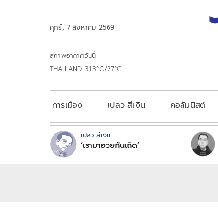
ศุกร์, 7 สิงหาคม 2569
สภาพอากาศวันนี้
THAILAND 31.3°C/27°C
การเมือง
เปลว สีเงิน
คอลัมนิสต์
เปลว สีเงิน
‘เรามาอวยกันเถิด’