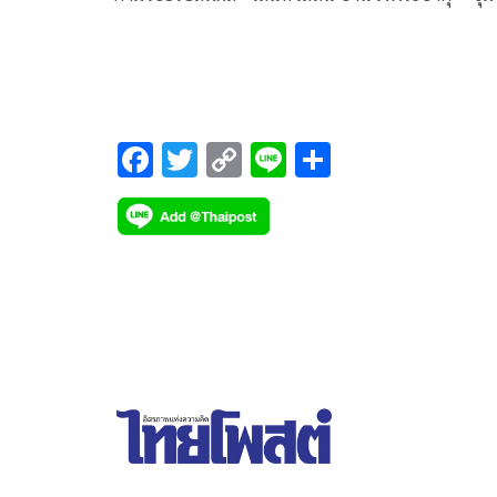
สร้างสรรค์ จากพลังภูมิปัญญา
F
T
C
Li
S
ac
wi
o
n
h
e
tt
p
e
ar
b
er
y
e
o
Li
o
n
k
k