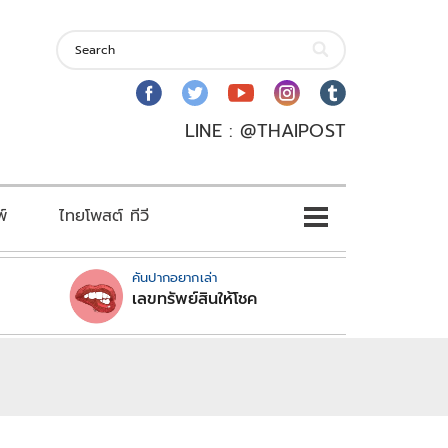
LINE : @THAIPOST
พ์
ไทยโพสต์ ทีวี
คันปากอยากเล่า
เลขทรัพย์สินให้โชค