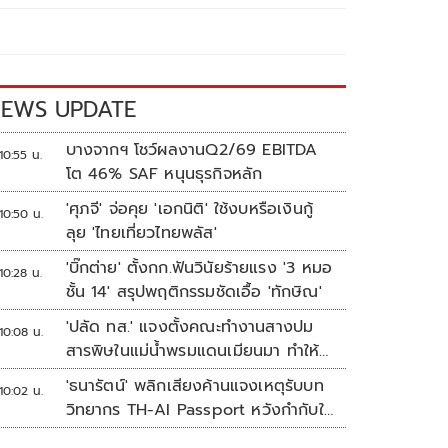
EWS UPDATE
บางจากฯ โชว์ผลงานQ2/69 EBITDA
10:55 น.
โต 46% SAF หนุนธุรกิจหลัก
'ศุภจี' จ่อคุย 'เอกนิติ' ใช้งบหรือเงินกู้
10:50 น.
ลุย 'ไทยเที่ยวไทยพลัส'
'บิ๊กต่าย' ตั้งกก.ฟันวินัยร้ายแรง '3 หมอ
10:28 น.
ชั้น 14' สรุปพฤติกรรมชัดเอื้อ 'ทักษิณ'
'ปลัด ทส.' แจงตั้งคณะทำงานสางปม
10:08 น.
สารพิษในแม่น้ำพรมแดนเมียนมา ทำให้
แก้ปัญหารวดเร็ว
'ธนารัตน์' พลิกเสียงค้านแจงเหตุรับบท
10:02 น.
วิทยากร TH-AI Passport หวังกำกับใช้
งบเหมาะสม ชูจุดเด่นคนไทยได้ใช้ AI