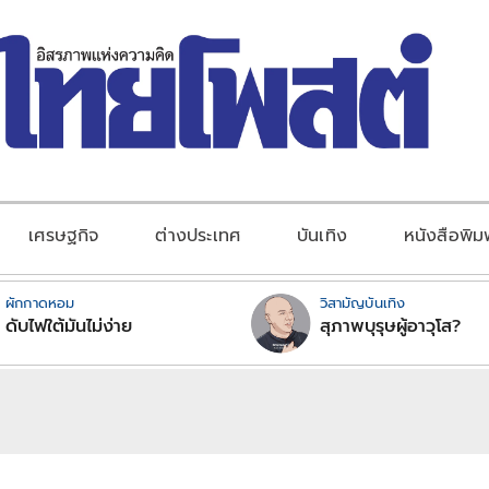
เศรษฐกิจ
ต่างประเทศ
บันเทิง
หนังสือพิม
ผักกาดหอม
วิสามัญบันเทิง
ดับไฟใต้มันไม่ง่าย
สุภาพบุรุษผู้อาวุโส?