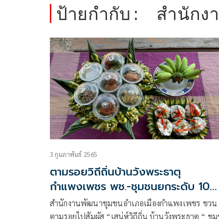
ป้ายกำกับ :
สำนักง
3 กุมภาพันธ์ 2565
ตามรอยวิถีถิ่นบ้านวังพระธาตุ
กำแพงเพชร พช.-ชุมชนยกระดับ 10
กิจกรรมสนุกกับการปฏิบัติ
สำนักงานพัฒนาชุมชนอำเภอเมืองกำแพงเพชร ชวน
ตามรอยไปสัมผัส “เสน่ห์วิถีถิ่น บ้านวังพระธาตุ “ ชุ