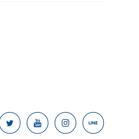
ระดับโปร ลดเหลื่อมล้ำทางเทคโนโลยี
เซฟงบไปกว่า900ล้าน เชื่อหากใช้เต็มที่
เอกชนขาดทุนย่อยยับ