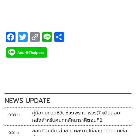
F
T
C
Li
S
ac
wi
o
n
h
e
tt
p
e
ar
b
er
y
e
o
Li
o
n
k
k
NEWS UPDATE
คู่มือทบทวนชีวิตช่วงพระเสาร์จร(7)เดินถอย
0:03 น.
หลังสำหรับคนทุกลัคนาราศีตอนที่2
สอบท้องถิ่น-ฮั้วสว.-ผลงานไม่ออก บั่นทอนเชื่อ
0:01 น.