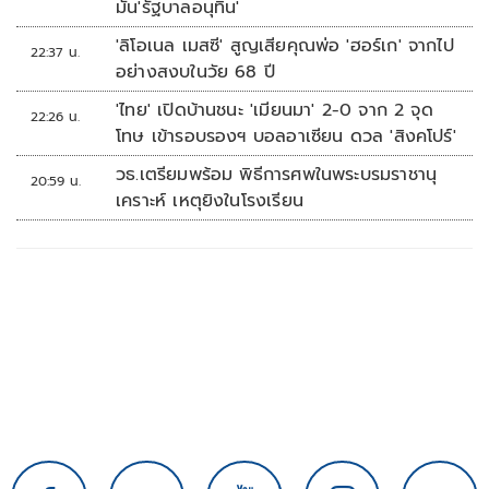
มั่น'รัฐบาลอนุทิน'
'ลิโอเนล เมสซี' สูญเสียคุณพ่อ 'ฮอร์เก' จากไป
22:37 น.
อย่างสงบในวัย 68 ปี
'ไทย' เปิดบ้านชนะ 'เมียนมา' 2-0 จาก 2 จุด
22:26 น.
โทษ เข้ารอบรองฯ บอลอาเซียน ดวล 'สิงคโปร์'
วธ.เตรียมพร้อม พิธีการศพในพระบรมราชานุ
20:59 น.
เคราะห์ เหตุยิงในโรงเรียน