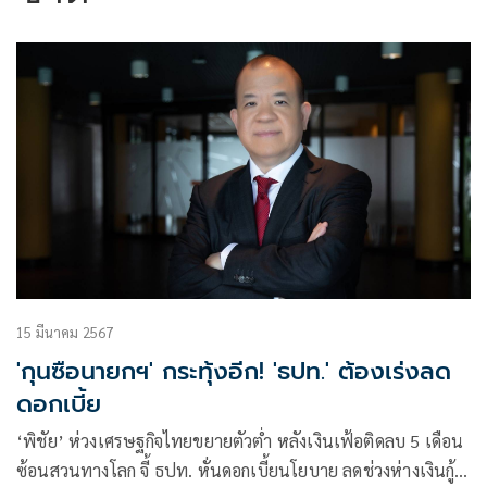
15 มีนาคม 2567
'กุนซือนายกฯ' กระทุ้งอีก! 'ธปท.' ต้องเร่งลด
ดอกเบี้ย
‘พิชัย’ ห่วงเศรษฐกิจไทยขยายตัวต่ำ หลังเงินเฟ้อติดลบ 5 เดือน
ซ้อนสวนทางโลก จี้ ธปท. หั่นดอกเบี้ยนโยบาย ลดช่วงห่างเงินกู้