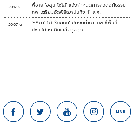
พี่ชาย 'ฮลุน โซโล่' แจ้งกำหนดการสวดอภิธรรม
20:12 น.
ศพ เตรียมจัดพิธีฌาปนกิจ 11 ส.ค.
'ลลิดา' โต้ 'รักชนก' ปมงบน้ำบาดาล ชี้พื้นที่
20:07 น.
ปชน.ได้วงเงินเฉลี่ยสูงสุด