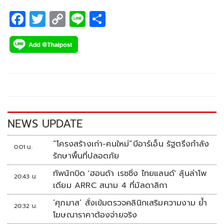
F
T
C
Li
S
ac
wi
o
n
h
e
tt
p
e
ar
b
er
y
e
o
Li
o
n
k
k
NEWS UPDATE
“โครงสร้างเก่า-คนใหม่”บีอาร์เอ็น รัฐตรึงกำลัง
0:01 น.
รักษาพื้นที่ปลอดภัย
ทัพนักบิด 'ฮอนด้า เรซซิ่ง ไทยแลนด์' ลุ้นล่าโพ
20:43 น.
เดียม ARRC สนาม 4 ที่มัลดาลิกา
‘ศุภมาส’ สั่งเข้มตรวจคลินิกเสริมความงาม ย้ำ
20:32 น.
โฆษณาราคาต้องจ่ายจริง