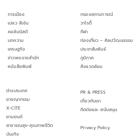
การเมือง
กรองสถานการณ์
เปลว สีเงิน
วาไรตี้
คอลัมนิสต์
กีฬา
บทความ
ท่องเที่ยว – ศิลปวัฒนธรรม
เศรษฐกิจ
ประชาสัมพันธ์
ข่าวพระราชสำนัก
ภูมิภาค
หนังสือพิมพ์
สิ่งแวดล้อม
ต่างประเทศ
PR & PRESS
อาชญากรรม
เกี่ยวกับเรา
X-CITE
ติดต่อและ สนับสนุน
ยานยนต์
สาธารณสุข-คุณภาพชีวิต
Privacy Policy
บันเทิง