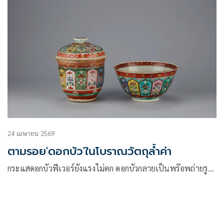
24 เมษายน 2569
ตามรอย'ดอกบัว'ในโบราณวัตถุล้ำค่า
กระแสดอกบัวฟีเวอร์ยังแรงไม่ตก ดอกบัวกลายเป็นพร๊อพถ่ายรู…