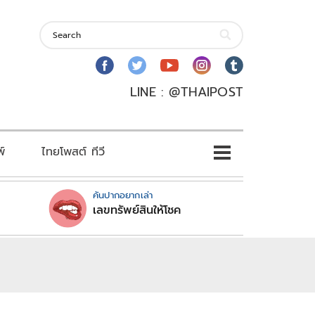
LINE : @THAIPOST
พ์
ไทยโพสต์ ทีวี
คันปากอยากเล่า
เลขทรัพย์สินให้โชค