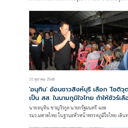
ชื่นชอบนโยบายพรรค อยากส่งลูกหล
พวงทอง ผู้สมัคร สส.เขต 2 เบอร์ 6 จ.พระนครศรีอยุธ
สานต่อนโยบายพรรคเพื่อไทย
จำนวน 2 จุด ที่บริเวณ วัดเขียนลาย ต.บ้านแพรก
อ.บ้านแพรก ละวัดจันทร์ ต.บางพระครู อ.นครหลวง ซึ่ง
เป็นบ้านเกิดของผู้สมัคร และได้รับการตอบรับจากพี่น้
ประชาชนในพื้นที่เป็นอย่างดี
10 ตุลาคม 2568
'อนุทิน' อ้อนชาวสิงห์บุรี เลือก 'โชติวุฒ
เป็น สส. ในนามภูมิใจไทย ถ้าให้ชัวร์เลื
ผมเป็นนายกฯอีก
นายอนุทิน ชาญวีรกูล นายกรัฐมนตรี และ
รมว.มหาดไทย ในฐานะหัวหน้าพรรคภูมิใจไทย เดิน
มายังอบต.ชีน้ำร้าย อ.อินทร์บุรี จ.สิงห์บุรี เพื่อพบปะ