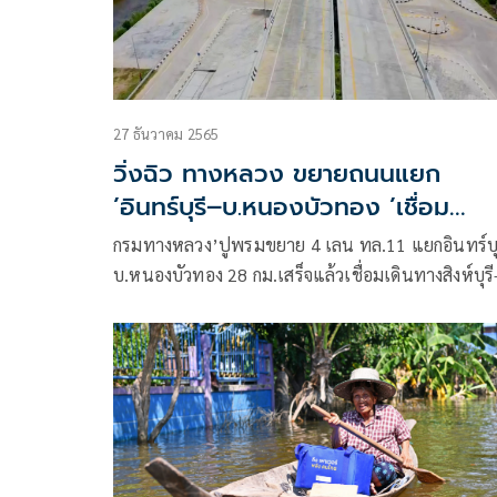
27 ธันวาคม 2565
วิ่งฉิว ทางหลวง ขยายถนนแยก
’อินทร์บุรี–บ.หนองบัวทอง ’เชื่อม
สิงห์บุรี-นครสวรรค์
กรมทางหลวง’ปูพรมขยาย 4 เลน ทล.11 แยกอินทร์บุ
บ.หนองบัวทอง 28 กม.เสร็จแล้วเชื่อมเดินทางสิงห์บุรี
นครสวรรค์ สนับสนุนโครงข่ายเส้นทางการค้าของอนุ
ภูมิภาคลุ่มแม่น้ำโขง