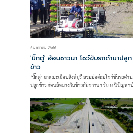
6 มกราคม 2566
'บิ๊กตู่' อ้อนชาวนา โชว์ขับรถดำนาปลูก
ข้าว
‘บิ๊กตู่’ ยกคณะเยือนสิงห์บุรี สวมม่อฮ่อมโชว์ขับรถดำ
ปลูกข้าว ก่อนล้อมวงกินข้าวกับชาวนา รับ 8 ปีปัญหาน
ร้อยยังแก้ไม่จบ ย้ำห้ามทุจริต ปลุกสามัคคีรักษาแผ่นด
ไทย