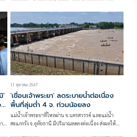
าน
ยา
ตำรวจ และเจ้าหน้าที่ที่เกี่ยวข้อง ชายแดนไทย – กัมพูชา
พร้อมสวมบท “เชฟหนู” ผัดข้าวคลุกกะปิจาน ทอง – ผัด
เม็ดมะม่วง
อง
11 ตุลาคม 2567
ิ'
'เขื่อนเจ้าพระยา' ลดระบายน้ำต่อเนื่อง
อก
พื้นที่ลุ่มต่ำ 4 จ. ท่วมน้อยลง
แม่น้ำเจ้าพระยาที่ไหลผ่าน จ.นครสวรรค์ และแม่น้ำ
ทาง
สะแกกรัง จ.อุทัยธานี มีปริมาณลดลงต่อเนื่อง ส่งผลให้
ปริมาณน้ำด้านเหนือเขื่อนเจ้าพระยา จ.ชัยนาท