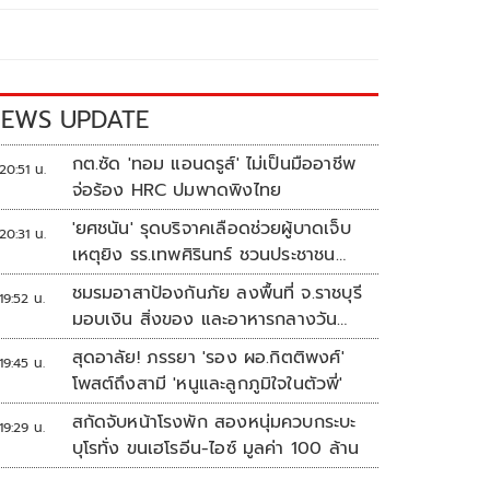
EWS UPDATE
กต.ซัด 'ทอม แอนดรูส์' ไม่เป็นมืออาชีพ
20:51 น.
จ่อร้อง HRC ปมพาดพิงไทย
'ยศชนัน' รุดบริจาคเลือดช่วยผู้บาดเจ็บ
20:31 น.
เหตุยิง รร.เทพศิรินทร์ ชวนประชาชน
ร่วมบริจาค
ชมรมอาสาป้องกันภัย ลงพื้นที่ จ.ราชบุรี
19:52 น.
มอบเงิน สิ่งของ และอาหารกลางวัน
แก่โรงเรียนบ้านหนองน้ำใส
สุดอาลัย! ภรรยา 'รอง ผอ.กิตติพงศ์'
19:45 น.
โพสต์ถึงสามี 'หนูและลูกภูมิใจในตัวพี่'
สกัดจับหน้าโรงพัก สองหนุ่มควบกระบะ
19:29 น.
บุโรทั่ง ขนเฮโรอีน-ไอซ์ มูลค่า 100 ล้าน