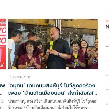
N
11 ตุลาคม 2568
ณณพ
‘อนุทิน’ เดินถนนสิงห์บุรี โชว์ลูกคอร้อง
เพลง ‘บ้านเกิดเมืองนอน’ ส่งกำลังใจให้
้
ทหาร
์ 3
นายกฯ หนู ควง ภริยา เดินถนนคนเดินสิงห์บุรี โชว์ลูกคอ
ที่
ศ์
ร้องเพลง “บ้านเกิดเมืองนอน” ส่งกำลังใจให้ทหาร