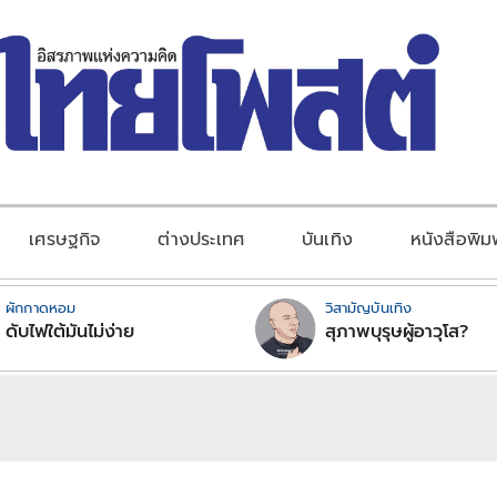
เศรษฐกิจ
ต่างประเทศ
บันเทิง
หนังสือพิม
ผักกาดหอม
วิสามัญบันเทิง
ดับไฟใต้มันไม่ง่าย
สุภาพบุรุษผู้อาวุโส?