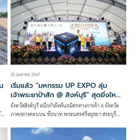
25 เมษายน 2567
ัน
เริ่มแล้ว “มหกรรม UP EXPO ลุ่ม
เจ้าพระยาป่าสัก @ สิงห์บุรี” สุดยิ่งใหญ่
คัดสรรสุดยอดสินค้าลุ่มเจ้าพระยาป่าสัก
9
จังหวัดสิงห์บุรี ผนึกกำลังพันธมิตรทางการค้า 6 จังหวัด
กว่า 160 ร้านค้า มาที่เดียวเที่ยวได้ 6
ับ
ภาคกลางตอนบน ชัยนาท พระนครศรีอยุธยา สระบุรี
จังหวัด
ลพบุรี สิงห์บุรี และอ่างทอง จัดงาน “มหกรรม UP EXPO
ลุ่มเจ้าพระยาป่าสัก @ สิงห์บุรี” ชวน ช้อป ชิม ชม สินค้า
ของดี ของเด่น