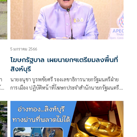
5 มกราคม 2566
โฆษกรัฐบาล เผยนายกฯเตรียมลงพื้นที่
สิงห์บุรี
นา
นายอนุชา บูรพชัยศรี รองเลขาธิการนายกรัฐมนตรีฝ่าย
ับ
การเมือง ปฏิบัติหน้าที่โฆษกประจำสำนักนายกรัฐมนตรี
ิน
เปิดเผยว่า พล.อ. ประยุทธ์ จันทร์โอชา