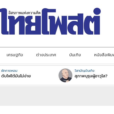
เศรษฐกิจ
ต่างประเทศ
บันเทิง
หนังสือพิม
ผักกาดหอม
วิสามัญบันเทิง
ดับไฟใต้มันไม่ง่าย
สุภาพบุรุษผู้อาวุโส?