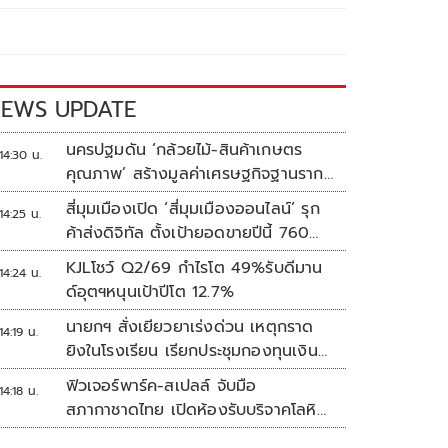
EWS UPDATE
นครปฐมดัน ‘กล้วยไม้-สินค้าเกษตร
14:30 น.
คุณภาพ’ สร้างมูลค่าเศรษฐกิจฐานราก
ตั้งเป้าเงินสะพัด 10 ล้านบาท
สี่มุมเมืองเปิด ‘สี่มุมเมืองออนไลน์’ รุก
14:25 น.
ค้าส่งดิจิทัล ตั้งเป้ายอดขายปีนี้ 760
ล้านบาท
KJLโชว์ Q2/69 กำไรโต 49%รับดีมาน
14:24 น.
ด์อุตฯหนุนเป้าปีโต 12.7%
นายกฯ สั่งเยียวยาเร่งด่วน เหตุกราด
14:19 น.
ยิงในโรงเรียน เรียกประชุมกองทุนเงิน
ช่วยเหลือฯทันที
ฟิวเจอร์พาร์ค-สเปลล์ จับมือ
14:18 น.
สภากาชาดไทย เปิดห้องรับบริจาคโลหิต
ประจำแห่งแรกในศูนย์การค้าปทุมธานี