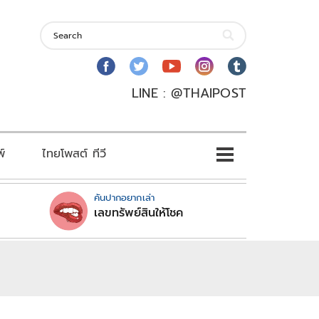
LINE : @THAIPOST
พ์
ไทยโพสต์ ทีวี
คันปากอยากเล่า
เลขทรัพย์สินให้โชค