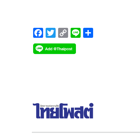
ประกันสิทธิขั้นพื้นฐาน
F
T
C
Li
S
ac
wi
o
n
h
e
tt
p
e
ar
b
er
y
e
o
Li
o
n
k
k