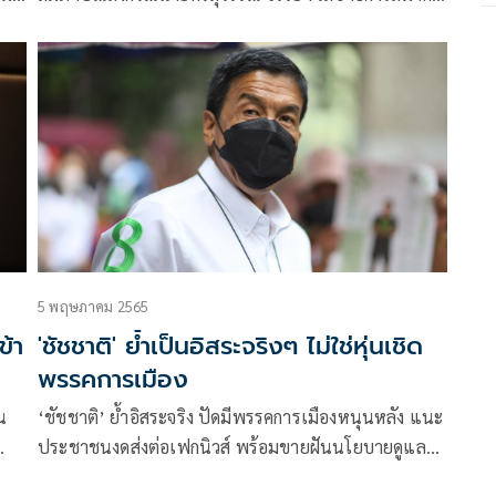
องค์การพิทักษ์รัฐธรรมนูญไทย ยื่นคำร้องต่อ ป.ป.ช. เพื่อ
ขอให้ไต่สวนและวินิจฉัยว่า การที่ผู้ว่าฯกทม.ไม่ควบคุม
ดูแล หรือปล่อยปละละเลยให้ผู้ชุมนุมที่ขออนุญาต
5 พฤษภาคม 2565
ข้า
'ชัชชาติ' ย้ำเป็นอิสระจริงๆ ไม่ใช่หุ่นเชิด
พรรคการเมือง
น
‘ชัชชาติ’ ย้ำอิสระจริง ปัดมีพรรคการเมืองหนุนหลัง แนะ
ประชาชนงดส่งต่อเฟกนิวส์ พร้อมขายฝันนโยบายดูแล
ข
คนไร้บ้าน