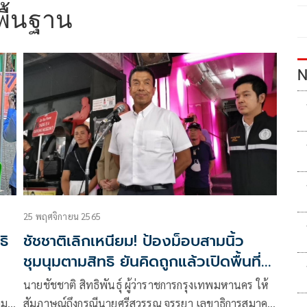
นพื้นฐาน
N
25 พฤศจิกายน 2565
ธิ
ชัชชาติเลิกเหนียม! ป้องม็อบสามนิ้ว
ชุมนุมตามสิทธิ ยันคิดถูกแล้วเปิดพื้นที่ให้
ไม่กระทบเอเปก
นายชัชชาติ สิทธิพันธุ์ ผู้ว่าราชการกรุงเทพมหานคร ให้
ผม
สัมภาษณ์ถึงกรณีนายศรีสุวรรณ จรรยา เลขาธิการสมาคม