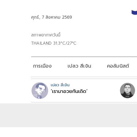
ศุกร์, 7 สิงหาคม 2569
สภาพอากาศวันนี้
THAILAND 31.3°C/27°C
การเมือง
เปลว สีเงิน
คอลัมนิสต์
เปลว สีเงิน
‘เรามาอวยกันเถิด’