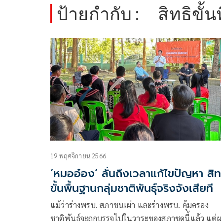
ป้ายกำกับ :
สิทธิขั้
19 พฤศจิกายน 2566
‘หมออ๋อง’ ลั่นถึงเวลาแก้ไขปัญหา สิท
ขั้นพื้นฐานกลุ่มชาติพันธุ์จริงจังเสียที
แม้ว่าร่างพรบ. สภาชนเผ่า และร่างพรบ. คุ้มครอง
ชาติพันธุ์จะถูกบรรจุไปในวาระของสภาชุดนี้แล้ว แต่