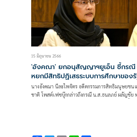
15 มิถุนายน 2566
'อังคณา' ยกอนุสัญญาฯยูเอ็น ชี้กรณี
หยกมีสิทธิปฏิเสธระบบการศึกษาของร
นางอังคณา นีละไพจิตร อดีตกรรมการสิทธิมนุษยชนแ
ชาติ โพสต์เฟซบุ๊กกล่าวถึงกรณี น.ส.ธนลภย์ ผลัญชัย 
“หยก” อายุ 15 ปี แนวร่วมกลุ่มทะลุวัง ว่า โพสต์นี้อาจ
ถูกใจบางคน แต่ก็อยากจะพูดในฐานะคนทำงานด้านสิ
มนุษยชนที่ต้องยืนยันหลักการ