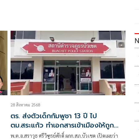
N
28 สิงหาคม 2568
ตร. ส่งตัวเด็กกัมพูชา 13 ปี ไป
ตม.สระแก้ว ทำเอกสารเข้าเมืองให้ถูก
ต้องจะได้กลับมาเรียนใหม่
ง
พ.ต.อ.สราวุธ ศรีวิฑูรย์ศักดิ์ ผกก.สภ.บัวเชด เปิดเผยว่า