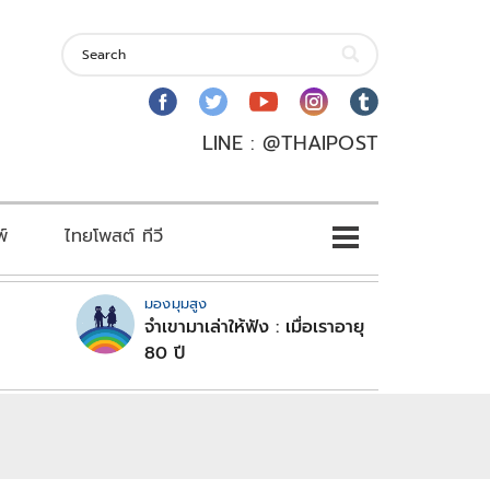
LINE : @THAIPOST
พ์
ไทยโพสต์ ทีวี
มองมุมสูง
จำเขามาเล่าให้ฟัง : เมื่อเราอายุ
80 ปี