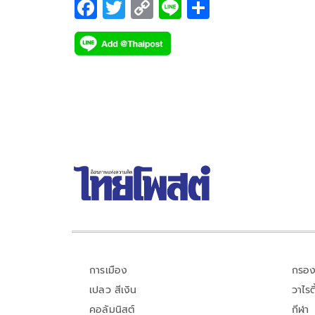
F
T
C
Li
S
ac
wi
o
n
h
e
tt
p
e
ar
b
er
y
e
o
Li
o
n
k
k
การเมือง
กรอง
เปลว สีเงิน
วาไรตี
คอลัมนิสต์
กีฬา