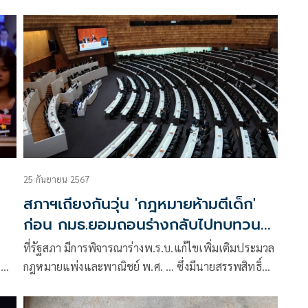
าน
การศึกษา
25 กันยายน 2567
สภาฯเถียงกันวุ่น 'กฎหมายห้ามตีเด็ก'
ก่อน กมธ.ยอมถอนร่างกลับไปทบทวน
ใหม่
ที่รัฐสภา มีการพิจารณาร่างพ.ร.บ.แก้ไขเพิ่มเติมประมวล
ร
กฎหมายแพ่งและพาณิชย์ พ.ศ. … ซึ่งมีนายสรรพสิทธิ์
คุมพ์ประพันธ์ เป็นประธานคณะ
กรรมาธิการ(กมธ.)วิสามัญ ในวาระสอง