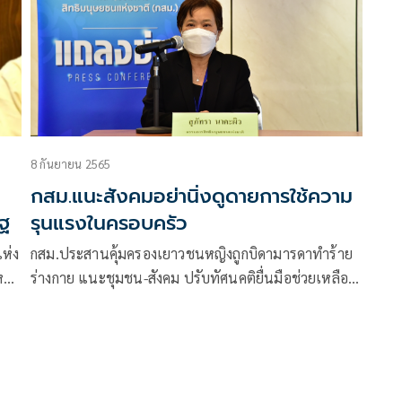
คุ้มครองเด็ก
8 กันยายน 2565
กสม.แนะสังคมอย่านิ่งดูดายการใช้ความ
ัฐ
รุนแรงในครอบครัว
ห่ง
กสม.ประสานคุ้มครองเยาวชนหญิงถูกบิดามารดาทำร้าย
หรือ
ร่างกาย แนะชุมชน-สังคม ปรับทัศนคติยื่นมือช่วยเหลือ
ไม่
เมื่อพบเห็นการกระทำรุนแรงในครอบครัว
ทธิ