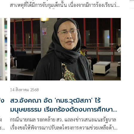
สาเหตุที่ได้มีการจับกุมเด็กนั้น เนื่องจากมีการร้องเรียนว่า
มีบุคคลต่างด้าวอยู่ในพื้นที่ ตนจึงสั่งให้ฝ่ายสืบสวนออก
ตรวจสอบ หลังจากนั้นเพียง 1 วัน ฝ่ายสืบสวนก็ได้รายงาน
กลับมาที่ตนว่าพบตัวแล้ว ซึ่งเป็นผู้หญิง จากนั้นจึงได้ขอ
ตรวจสอบเอกสาร แต่ก็ไม่มีเอกสารที่ถูกต้องตามกฎหมาย
เลย จึงถือว่าบุคคลดังกล่าวเข้ามาในประเทศไทยโดยไม่
ชอบโดยกฎหมาย ต่อมาจึงกุมตัวมาที่ สภ.บัวเชด และมาท
ราบภายหลังอีกว่ามีลูกที่ยังเรียนหนังสืออยู่ ตนจึงให้ฝ่าย
สืบพาแม่ไปรับตัวลูกมา ซึ่งมีครูติดตามมาด้วย
14 สิงหาคม 2568
ัง
สว.อังคณา อัด 'กมธ.วุฒิสภา' ไร้
มนุษยธรรม เรียกร้องตัดงบการศึกษา
เด็กกัมพูชา
ง
กรณีนายกมล รอกคล้าย สว. แถลงข่าวเสนอแนะรัฐบาล
ะ
เรื่องขอให้พิจารณาปรับลดโครงการความช่วยเหลือด้าน