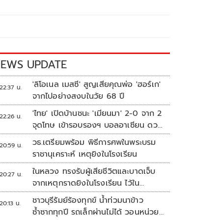
EWS UPDATE
'ลิโอเนล เมสซี' สูญเสียคุณพ่อ 'ฮอร์เก'
22:37 น.
จากไปอย่างสงบในวัย 68 ปี
'ไทย' เปิดบ้านชนะ 'เมียนมา' 2-0 จาก 2
22:26 น.
จุดโทษ เข้ารอบรองฯ บอลอาเซียน ดวล
'สิงคโปร์'
วธ.เตรียมพร้อม พิธีการศพในพระบรม
20:59 น.
ราชานุเคราะห์ เหตุยิงในโรงเรียน
ในหลวง ทรงรับผู้เสียชีวิตและบาดเจ็บ
20:27 น.
จากเหตุกราดยิงในโรงเรียน ไว้ใน
พระบรมราชานุเคราะห์
ชาวบุรีรัมย์ร้องทุกข์ น้ำท่วมนาข้าว
20:13 น.
ซ้ำซากทุกปี รถเล็กผ่านไม่ได้ วอนหน่วย