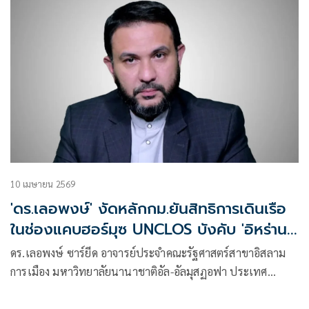
10 เมษายน 2569
'ดร.เลอพงษ์' งัดหลักกม.ยันสิทธิการเดินเรือ
ในช่องแคบฮอร์มุซ UNCLOS บังคับ 'อิหร่าน'
ไม่ได้
ดร.เลอพงษ์ ซาร์ยีด อาจารย์ประจำคณะรัฐศาสตร์สาขาอิสลาม
การเมือง มหาวิทยาลัยนานาชาติอัล-อัลมุสฏอฟา ประเทศ
อิหร่าน เผยแพร่บทความ เรื่อง ” การตีความสิทธิการเดินเรือใน
ช่องแคบฮอร์มุซ” มีเนื้อหาดังนี้