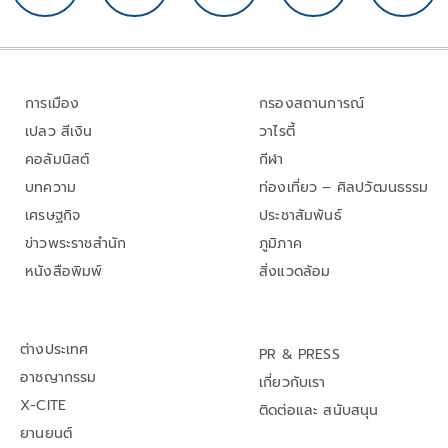
การเมือง
กรองสถานการณ์
เปลว สีเงิน
วาไรตี้
คอลัมนิสต์
กีฬา
บทความ
ท่องเที่ยว – ศิลปวัฒนธรรม
เศรษฐกิจ
ประชาสัมพันธ์
ข่าวพระราชสำนัก
ภูมิภาค
หนังสือพิมพ์
สิ่งแวดล้อม
ต่างประเทศ
PR & PRESS
อาชญากรรม
เกี่ยวกับเรา
X-CITE
ติดต่อและ สนับสนุน
ยานยนต์