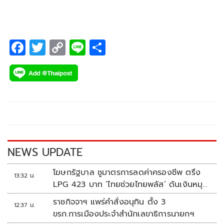
F
T
C
Li
S
ac
wi
o
n
h
e
tt
p
e
ar
b
er
y
e
o
Li
o
n
k
k
NEWS UPDATE
โฆษกรัฐบาล ชูมาตรการลดค่าครองชีพ ตรึง
13:32 น.
LPG 423 บาท ‘ไทยช่วยไทยพลัส’ ดันเงินหมุน
แสนล้าน
ราชกิจจาฯ แพร่คำสั่งอนุทิน ตั้ง 3
12:37 น.
ขรก.การเมืองประจำสำนักเลขาธิการนายกฯ