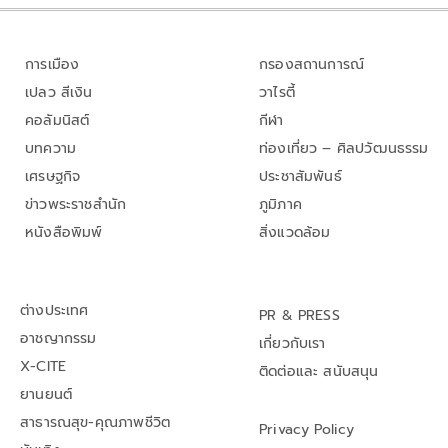
การเมือง
กรองสถานการณ์
เปลว สีเงิน
วาไรตี้
คอลัมนิสต์
กีฬา
บทความ
ท่องเที่ยว – ศิลปวัฒนธรรม
เศรษฐกิจ
ประชาสัมพันธ์
ข่าวพระราชสำนัก
ภูมิภาค
หนังสือพิมพ์
สิ่งแวดล้อม
ต่างประเทศ
PR & PRESS
อาชญากรรม
เกี่ยวกับเรา
X-CITE
ติดต่อและ สนับสนุน
ยานยนต์
สาธารณสุข-คุณภาพชีวิต
Privacy Policy