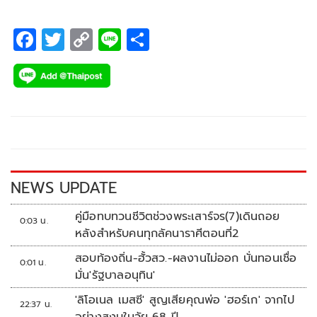
F
T
C
Li
S
ac
wi
o
n
h
e
tt
p
e
ar
b
er
y
e
o
Li
o
n
k
k
NEWS UPDATE
คู่มือทบทวนชีวิตช่วงพระเสาร์จร(7)เดินถอย
0:03 น.
หลังสำหรับคนทุกลัคนาราศีตอนที่2
สอบท้องถิ่น-ฮั้วสว.-ผลงานไม่ออก บั่นทอนเชื่อ
0:01 น.
มั่น'รัฐบาลอนุทิน'
'ลิโอเนล เมสซี' สูญเสียคุณพ่อ 'ฮอร์เก' จากไป
22:37 น.