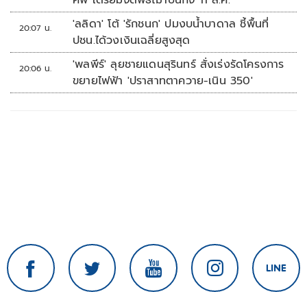
ศพ เตรียมจัดพิธีฌาปนกิจ 11 ส.ค.
'ลลิดา' โต้ 'รักชนก' ปมงบน้ำบาดาล ชี้พื้นที่
20:07 น.
ปชน.ได้วงเงินเฉลี่ยสูงสุด
'พลพีร์' ลุยชายแดนสุรินทร์ สั่งเร่งรัดโครงการ
20:06 น.
ขยายไฟฟ้า 'ปราสาทตาควาย-เนิน 350'