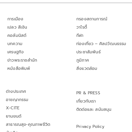
การเมือง
กรองสถานการณ์
เปลว สีเงิน
วาไรตี้
คอลัมนิสต์
กีฬา
บทความ
ท่องเที่ยว – ศิลปวัฒนธรรม
เศรษฐกิจ
ประชาสัมพันธ์
ข่าวพระราชสำนัก
ภูมิภาค
หนังสือพิมพ์
สิ่งแวดล้อม
ต่างประเทศ
PR & PRESS
อาชญากรรม
เกี่ยวกับเรา
X-CITE
ติดต่อและ สนับสนุน
ยานยนต์
สาธารณสุข-คุณภาพชีวิต
Privacy Policy