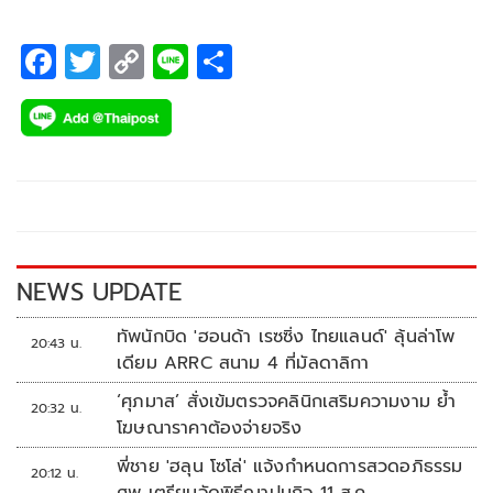
F
T
C
Li
S
ac
wi
o
n
h
e
tt
p
e
ar
b
er
y
e
o
Li
o
n
k
k
NEWS UPDATE
ทัพนักบิด 'ฮอนด้า เรซซิ่ง ไทยแลนด์' ลุ้นล่าโพ
20:43 น.
เดียม ARRC สนาม 4 ที่มัลดาลิกา
‘ศุภมาส’ สั่งเข้มตรวจคลินิกเสริมความงาม ย้ำ
20:32 น.
โฆษณาราคาต้องจ่ายจริง
พี่ชาย 'ฮลุน โซโล่' แจ้งกำหนดการสวดอภิธรรม
20:12 น.