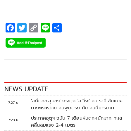
F
T
C
Li
S
ac
wi
o
n
h
e
tt
p
e
ar
b
er
y
e
o
Li
o
n
k
k
NEWS UPDATE
'อดีตสส.อุบลฯ' กระตุก 'อ.วีระ' คนเรามีเส้นแบ่ง
7:27 น.
บางๆระหว่าง คนพูดตรง กับ คนมีมารยาท
ประกาศอุตุฯ ฉบับ 7 เตือนฝนตกหนักมาก ทะเล
7:23 น.
คลื่นลมแรง 2-4 เมตร