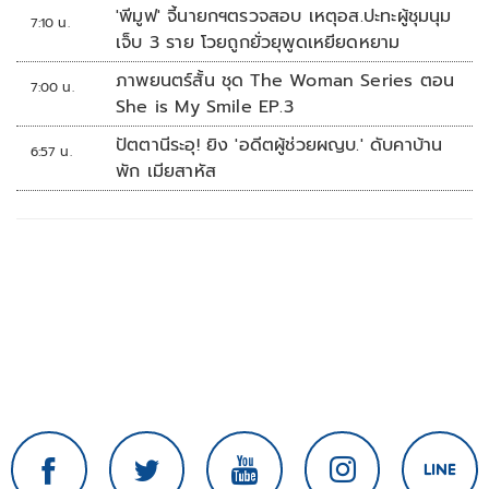
'พีมูฟ' จี้นายกฯตรวจสอบ เหตุอส.ปะทะผู้ชุมนุม
7:10 น.
เจ็บ 3 ราย โวยถูกยั่วยุพูดเหยียดหยาม
ภาพยนตร์สั้น ชุด The Woman Series ตอน
7:00 น.
She is My Smile EP.3
ปัตตานีระอุ! ยิง 'อดีตผู้ช่วยผญบ.' ดับคาบ้าน
6:57 น.
พัก เมียสาหัส