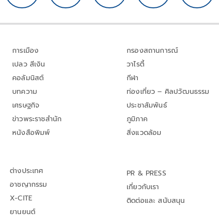
การเมือง
กรองสถานการณ์
เปลว สีเงิน
วาไรตี้
คอลัมนิสต์
กีฬา
บทความ
ท่องเที่ยว – ศิลปวัฒนธรรม
เศรษฐกิจ
ประชาสัมพันธ์
ข่าวพระราชสำนัก
ภูมิภาค
หนังสือพิมพ์
สิ่งแวดล้อม
ต่างประเทศ
PR & PRESS
อาชญากรรม
เกี่ยวกับเรา
X-CITE
ติดต่อและ สนับสนุน
ยานยนต์