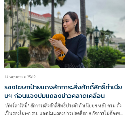
14 พฤษภาคม 2569
รองโฆษกป้ายแดงสักการะสิ่งศักดิ์สิทธิ์ทำเนีย
บฯ ก่อนแจงปมแถลงข่าวคลาดเคลื่อน
‘ภัทร์ดารัสมิ์’ สักการะสิ่งศักดิ์สิทธิ์ประจำทำเนียบฯ หลัง ครม.ตั้ง
เป็นรองโฆษก รบ. แจงปมแถลงข่าวปลดล็อก 8 กิจการไม่ต้องขอ
อนุญาต พาดหัวคลาดเคลื่อน สื่อความหมายไม่ครบ ยันไม่มีใบสั่ง
การเมือง