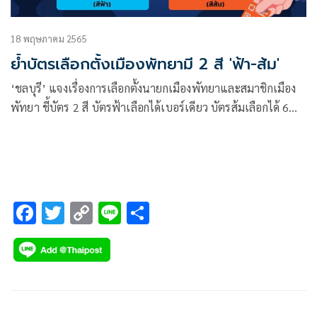
18 พฤษภาคม 2565
ย้ำบัตรเลือกตั้งเมืองพัทยามี 2 สี 'ฟ้า-ส้ม'
‘ชลบุรี’ แจงเรื่องการเลือกตั้งนายกเมืองพัทยาและสมาชิกเมือง
พัทยา ชี้บัตร 2 สี บัตรฟ้าเลือกได้เบอร์เดียว บัตรส้มเลือกได้ 6
เลข
F
T
C
Li
S
ac
wi
o
n
h
e
tt
p
e
ar
b
er
y
e
o
Li