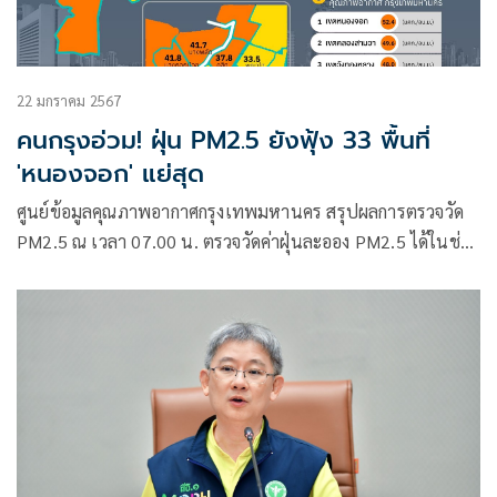
22 มกราคม 2567
คนกรุงอ่วม! ฝุ่น PM2.5 ยังฟุ้ง 33 พื้นที่
'หนองจอก' แย่สุด
ศูนย์ข้อมูลคุณภาพอากาศกรุงเทพมหานคร สรุปผลการตรวจวัด
PM2.5 ณ เวลา 07.00 น. ตรวจวัดค่าฝุ่นละออง PM2.5 ได้ในช่วง
26.8 – 57.6 ไมโครกรัม/ลูกบาศก์เมตร (มคก./ลบ.ม.)