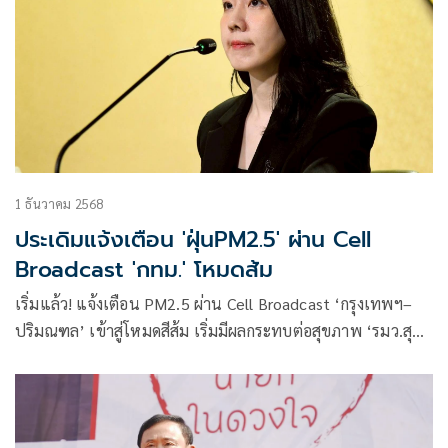
1 ธันวาคม 2568
ประเดิมแจ้งเตือน 'ฝุ่นPM2.5' ผ่าน Cell
Broadcast 'กทม.' โหมดส้ม
เริ่มแล้ว! แจ้งเตือน PM2.5 ผ่าน Cell Broadcast ‘กรุงเทพฯ–
ปริมณฑล’ เข้าสู่โหมดสีส้ม เริ่มมีผลกระทบต่อสุขภาพ ‘รมว.สุชา
ติ’ กำชับ ทส. ติดตามใกล้ชิด หลังแนวโน้มฝุ่นสะสมต่อเนื่องถึง 2
ธ.ค.