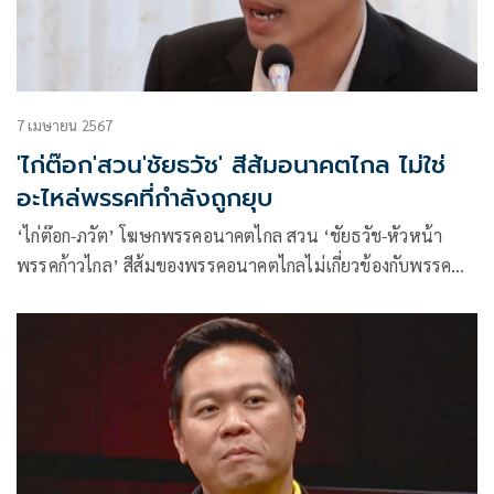
7 เมษายน 2567
'ไก่ต๊อก'สวน'ชัยธวัช' สีส้มอนาคตไกล ไม่ใช่
อะไหล่พรรคที่กำลังถูกยุบ
‘ไก่ต๊อก-ภวัต’ โฆษกพรรคอนาคตไกล สวน ‘ชัยธวัช-หัวหน้า
พรรคก้าวไกล’ สีส้มของพรรคอนาคตไกลไม่เกี่ยวข้องกับพรรค
ก้าวไกลที่กำลังจะถูกยุบพรรค งง แนวต่อสู้ยุบพรรคก้าวไกล ไม่
เป็นอำนาจศาลรัฐธรรมนูญ