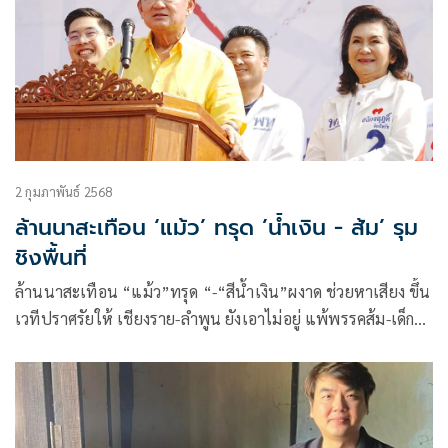
2 กุมภาพันธ์ 2568
ล้านนาสะเทือน ‘แม้ว’ ทรุด ’น้ำเงิน - ส้ม’ รุม
ชิงพื้นที่
ล้านนาสะเทือน “แม้ว”ทรุด “-“สีน้ำเงิน”ผงาด ช่วยหาเสียง ขึ้น
เวทีปราศรัยให้ เชียงราย-ลำพูน ยังเอาไม่อยู่ แพ้พรรคส้ม-เด็ก
อนุทิน “วันไชยธนวงศ์”ฝากรอยแค้นสองนัดติด ตระกูล”วงศ์
วรรณ” เข้ายุคขาลง เอ็กซ์เรย์รายจังหวัด “บ้านใหญ่”ยึดเรียบ
ตามคาด