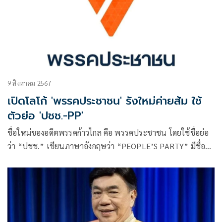
9 สิงหาคม 2567
เปิดโลโก้ 'พรรคประชาชน' รังใหม่ค่ายส้ม ใช้
ตัวย่อ 'ปชช.-PP'
ชื่อใหม่ของอดีตพรรคก้าวไกล คือ พรรคประชาชน โดยใช้ชื่อย่อ
ว่า “ปชช.” เขียนภาษาอังกฤษว่า “PEOPLE’S PARTY” มีชื่อย่อ
ในภาษาอังกฤษว่า “PP”