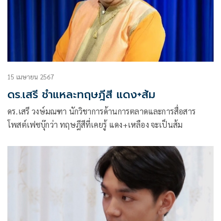
15 เมษายน 2567
ดร.เสรี ชำแหละทฤษฎีสี แดง+ส้ม
ดร.เสรี วงษ์มณฑา นักวิชาการด้านการตลาดและการสื่อสาร
โพสต์เฟซบุ๊กว่า ทฤษฎีสีที่เคยรู้ แดง+เหลือง จะเป็นส้ม