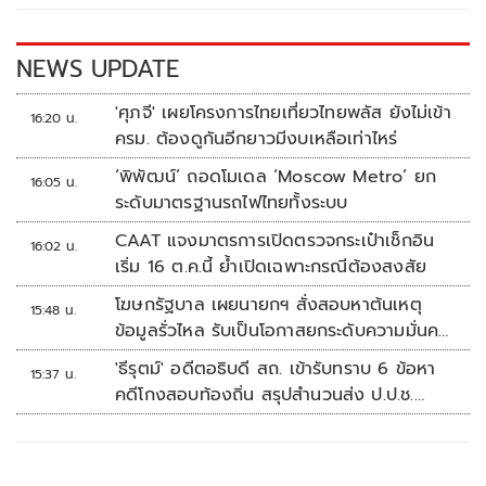
o
n
k
k
NEWS UPDATE
'ศุภจี' เผยโครงการไทยเที่ยวไทยพลัส ยังไม่เข้า
16:20 น.
ครม. ต้องดูกันอีกยาวมีงบเหลือเท่าไหร่
‘พิพัฒน์’ ถอดโมเดล ‘Moscow Metro’ ยก
16:05 น.
ระดับมาตรฐานรถไฟไทยทั้งระบบ
CAAT แจงมาตรการเปิดตรวจกระเป๋าเช็กอิน
16:02 น.
เริ่ม 16 ต.ค.นี้ ย้ำเปิดเฉพาะกรณีต้องสงสัย
โฆษกรัฐบาล เผยนายกฯ สั่งสอบหาต้นเหตุ
15:48 น.
ข้อมูลรั่วไหล รับเป็นโอกาสยกระดับความมั่นคง
ปลอดภัยข้อมูลภาครัฐทั้งระบบ
'ธีรุตม์' อดีตอธิบดี สถ. เข้ารับทราบ 6 ข้อหา
15:37 น.
คดีโกงสอบท้องถิ่น สรุปสำนวนส่ง ป.ป.ช.
สัปดาห์หน้า