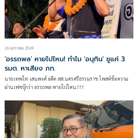
26 มกราคม 2569
'อรรถพล' หายไปไหน! ทำไม 'อนุทิน' ชูแค่ 3
รมต. หาเสียง ภท.
นายเทพไท เสนพงศ์ อดีต สส.นครศรีธรรมราช โพสต์ข้อความ
ผ่านเฟซบุ๊กว่า อรรถพล หายไปไหน???