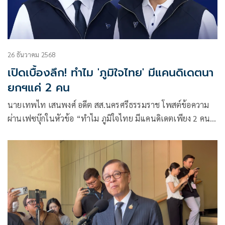
26 ธันวาคม 2568
เปิดเบื้องลึก! ทำไม 'ภูมิใจไทย' มีแคนดิเดตนา
ยกฯแค่ 2 คน
นายเทพไท เสนพงศ์ อดีต สส.นครศรีธรรมราช โพสต์ข้อความ
ผ่านเฟซบุ๊กในหัวข้อ “ทำไม ภูมิใจไทย มีแคนดิเดตเพียง 2 คน”
โดยระบุว่า