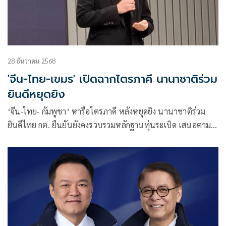
28 ธันวาคม 2568
'จีน-ไทย-เขมร' เปิดฉากไตรภาคี นานาชาติร่วม
ยินดีหยุดยิง
‘จีน-ไทย- กัมพูชา’ หารือไตรภาคี หลังหยุดยิง นานาชาติร่วม
ยินดีไทย กต. ยืนยันยังคงรวบรวมหลักฐานทุ่นระเบิด เสนอตาม
กรอบออตตาวา ในฐานะรัฐภาคีที่รับผิดชอบต่ออนุสัญญา