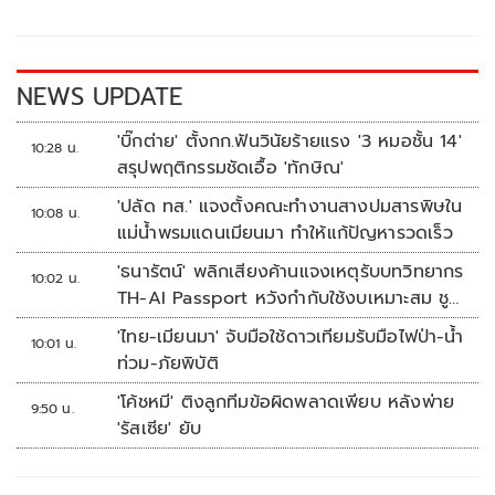
o
Li
o
n
k
k
NEWS UPDATE
'บิ๊กต่าย' ตั้งกก.ฟันวินัยร้ายแรง '3 หมอชั้น 14'
10:28 น.
สรุปพฤติกรรมชัดเอื้อ 'ทักษิณ'
'ปลัด ทส.' แจงตั้งคณะทำงานสางปมสารพิษใน
10:08 น.
แม่น้ำพรมแดนเมียนมา ทำให้แก้ปัญหารวดเร็ว
'ธนารัตน์' พลิกเสียงค้านแจงเหตุรับบทวิทยากร
10:02 น.
TH-AI Passport หวังกำกับใช้งบเหมาะสม ชู
จุดเด่นคนไทยได้ใช้ AI ระดับโปร ลดเหลื่อมล้ำ
'ไทย-เมียนมา' จับมือใช้ดาวเทียมรับมือไฟป่า-น้ำ
10:01 น.
ทางเทคโนโลยี เซฟงบไปกว่า900ล้าน เชื่อหาก
ท่วม-ภัยพิบัติ
ใช้เต็มที่เอกชนขาดทุนย่อยยับ
'โค้ชหมี' ติงลูกทีมข้อผิดพลาดเพียบ หลังพ่าย
9:50 น.
'รัสเซีย' ยับ