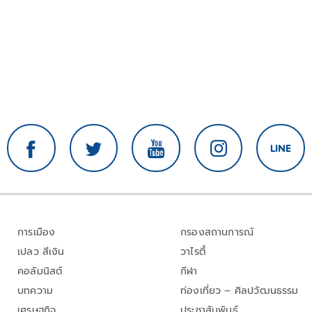
การเมือง
กรองสถานการณ์
เปลว สีเงิน
วาไรตี้
คอลัมนิสต์
กีฬา
บทความ
ท่องเที่ยว – ศิลปวัฒนธรรม
เศรษฐกิจ
ประชาสัมพันธ์