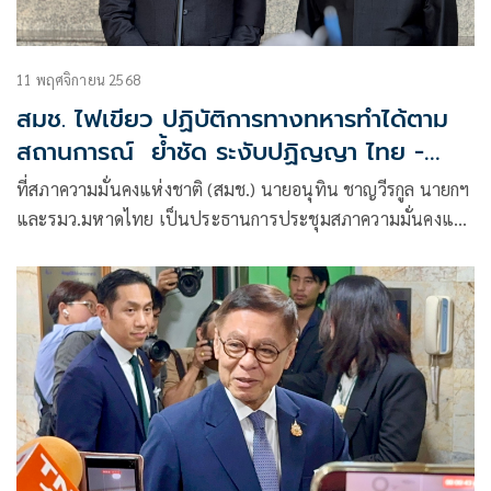
11 พฤศจิกายน 2568
สมช. ไฟเขียว ปฏิบัติการทางทหารทำได้ตาม
สถานการณ์ ย้ำชัด ระงับปฏิญญา ไทย -
กัมพูชา ยุติส่งเชลยศึก
ที่สภาความมั่นคงแห่งชาติ (สมช.) นายอนุทิน ชาญวีรกูล นายกฯ
และรมว.มหาดไทย เป็นประธานการประชุมสภาความมั่นคงแห่ง
ชาติ (สมช.)