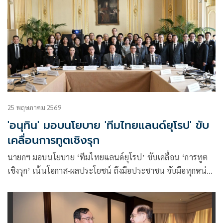
25 พฤษภาคม 2569
'อนุทิน' มอบนโยบาย 'ทีมไทยแลนด์ยุโรป' ขับ
เคลื่อนการทูตเชิงรุก
นายกฯ มอบนโยบาย ‘ทีมไทยแลนด์ยุโรป’ ขับเคลื่อน ‘การทูต
เชิงรุก’ เน้นโอกาส-ผลประโยชน์ ถึงมือประชาชน จับมือทุกหน่วย
งาน ‘คลัสเตอร์’ เดินหน้า FTA ไทย-สหภาพยุโรป