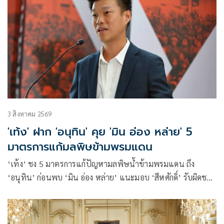
3 สิงหาคม 2569
'เท้ง' ฝาก 'อนุทิน' คุย 'มิน อ่อง หล่าย' 5
มาตรการแก้มลพิษข้ามพรมแดน
‘เท้ง’ ชง 5 มาตรการแก้ปัญหามลพิษน้ำข้ามพรมแดน ถึง
‘อนุทิน’ ก่อนพบ ‘มิน อ่อง หล่าย’ แนะมอบ ‘สีหศักดิ์’ รับผิดชอบ
หลัก ฝ่ายค้านติดตามความคืบหน้าทุกไตรมาส