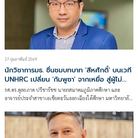
27 กุมภาพันธ์ 2569
นักวิชาการมธ. ชื่นชมบทบาท 'สีหศักดิ์' บนเวที
UNHRC เปลี่ยน 'กัมพูชา' จากเหยื่อ สู่ผู้ไม่
เคารพกติกา
รศ.ดร.ดุลยภาค ปรีชารัชช นายกสมาคมภูมิภาคศึกษา และ
อาจารย์ประจำสาขาเอเชียตะวันออกเฉียงใต้ศึกษา มหาวิทยาลัย
ธรรมศ