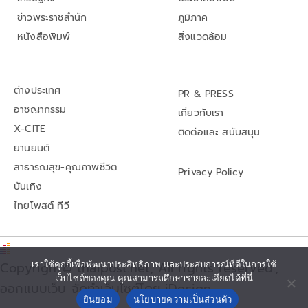
ข่าวพระราชสำนัก
ภูมิภาค
หนังสือพิมพ์
สิ่งแวดล้อม
ต่างประเทศ
PR & PRESS
อาชญากรรม
เกี่ยวกับเรา
X-CITE
ติดต่อและ สนับสนุน
ยานยนต์
สาธารณสุข-คุณภาพชีวิต
Privacy Policy
บันเทิง
ไทยโพสต์ ทีวี
เราใช้คุกกี้เพื่อพัฒนาประสิทธิภาพ และประสบการณ์ที่ดีในการใช้
Copyright© thaipost.net, All rights reserved.,
เว็บไซต์ของคุณ คุณสามารถศึกษารายละเอียดได้ที่นี่
ออกแบบเว็บ จัดทำเว็บไซต์โดย iDesign
ยินยอม
นโยบายความเป็นส่วนตัว