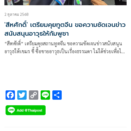
2 ตุลาคม 2568
'สีหศักดิ์' เตรียมคุยทูตจีน ขอความชัดเจนข่าว
สนับสนุนอาวุธให้กัมพูชา
“สีหศักดิ์” เตรียมคุยสถานทูตจีน ขอความชัดเจนข่าวสนับสนุน
อาวุธให้เขมร ชี้ ซื้อขายอาวุธเป็นเรื่องธรรมดา ไม่ได้ช่วยเพื่อไป
รุกรานประเทศอื่น เผย “บิ๊กเล็ก” อ้างเป็นข่าวเก่า
F
T
C
Li
S
ac
wi
o
n
h
e
tt
p
e
ar
b
er
y
e