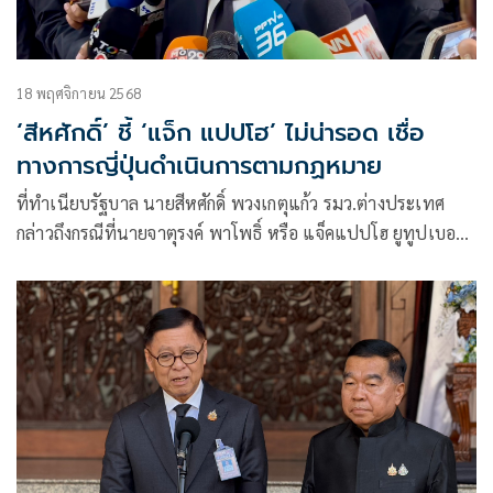
18 พฤศจิกายน 2568
‘สีหศักดิ์’ ชี้ ‘แจ็ก แปปโฮ’ ไม่น่ารอด เชื่อ
ทางการญี่ปุ่นดำเนินการตามกฏหมาย
ที่ทำเนียบรัฐบาล นายสีหศักดิ์ พวงเกตุแก้ว รมว.ต่างประเทศ
กล่าวถึงกรณีที่นายจาตุรงค์ พาโพธิ์ หรือ แจ็คแปปโฮ ยูทูปเบอร์
ชาวไทย อัดคลิป