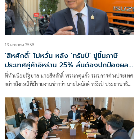
13 มกราคม 2569
‘สีหศักดิ์’ ไม่หวั่น หลัง ‘ทรัมป์’ ขู่ขึ้นภาษี
ประเทศคู่ค้าอิหร่าน 25% ลั่นต้องปกป้องผล
ประโยชน์ของไทยเป็นหลัก
ที่ทำเนียบรัฐบาล นายสีหศักดิ์ พวงเกตุแก้ว รมว.การต่างประเทศ
กล่าวถึงกรณีที่มีรายงานข่าวว่า นายโดนัลด์ ทรัมป์ ประธานาธิบดี
สหรัฐอ