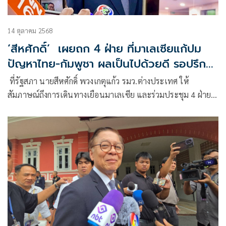
14 ตุลาคม 2568
‘สีหศักดิ์’ เผยถก 4 ฝ่าย ที่มาเลเซียแก้ปม
ปัญหาไทย-กัมพูชา ผลเป็นไปด้วยดี รอปรึกษา
รัฐบาล
ที่รัฐสภา นายสีหศักดิ์ พวงเกตุแก้ว รมว.ต่างประเทศ ให้
สัมภาษณ์ถึงการเดินทางเยือนมาเลเซีย และร่วมประชุม 4 ฝ่าย
ระหว่างมาเลเซีย ส