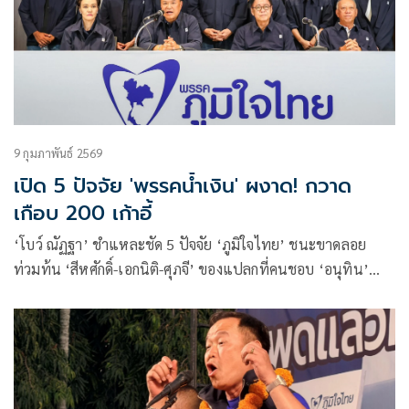
9 กุมภาพันธ์ 2569
เปิด 5 ปัจจัย 'พรรคน้ำเงิน' ผงาด! กวาด
เกือบ 200 เก้าอี้
‘โบว์ ณัฏฐา’ ชำแหละชัด 5 ปัจจัย ‘ภูมิใจไทย’ ชนะขาดลอย
ท่วมท้น ‘สีหศักดิ์-เอกนิติ-ศุภจี’ ของแปลกที่คนชอบ ‘อนุทิน’
แรงดึงดูดสูง บวกกับกระแสชาตินิยม ในยามที่คนไทยล้ากับ
การเมือง