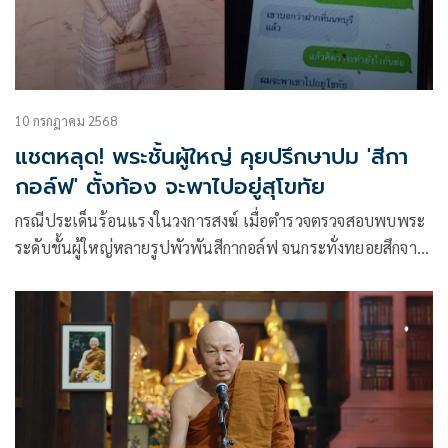
10 กรกฎาคม 2568
แชตหลุด! พระชั้นผู้ใหญ่ คุยปรึกษาปม 'สีกา
กอล์ฟ' ตั้งท้อง จะพาไปอยู่สุโขทัย
กรณีประเด็นร้อนแรงในวงการสงฆ์ เมื่อตำรวจตรวจสอบพบพระ
ระดับชั้นผู้ใหญ่หลายรูปพัวพันสีกากอล์ฟ จนกระทั่งทยอยสึกจาก
การเป็นพระ ล่าสุดในโลกโซเชียลได้ปรากฏข้อความแชตปริศนา
คาดว่าเป็นพระชั้นผู้ใหญ่ในจังหวัดพิษณุโลก ระบุดังนี้