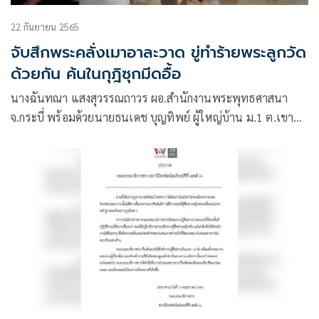
22 กันยายน 2565
จับสึกพระคลั่งเมาอาละวาด ขู่ทำร้ายพระลูกวัด
ด้วยกัน ค้นในกุฎิซุกมีดอื้อ
นางฉันทณา แสงสุวรรณถาวร ผอ.สำนักงานพระพุทธศาสนา
จ.กระบี่ พร้อมด้วยนายธนเดช บุญทิพย์ ผู้ใหญ่บ้าน ม.1 ต.เขา
คราม อ.เมือง จ.กระบี่ นำกำลังเจ้าหน้าที่ฝ่ายปกครอง ต.เขาคราม
และกำลังเจ้าหน้าที่ตำรวจ สภ.อ่าวนาง เข้าทำการควบคุมตัวพระ
พงศธร อ.32 ปี พระลูกวัดทุ่งสันติธรรม หรือวัดบ้านทุ่ง ม.1 ต.เขา
คราม