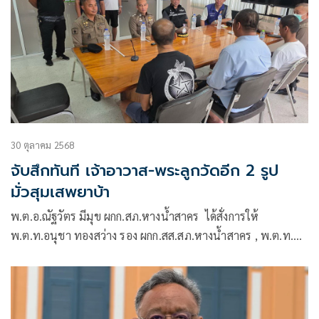
วินัยพุทธกาล
30 ตุลาคม 2568
จับสึกทันที เจ้าอาวาส-พระลูกวัดอีก 2 รูป
มั่วสุมเสพยาบ้า
พ.ต.อ.ณัฐวัตร มีมุข ผกก.สภ.หางน้ำสาคร ได้สั่งการให้
พ.ต.ท.อนุชา ทองสว่าง รอง ผกก.สส.สภ.หางน้ำสาคร , พ.ต.ท.สม
พงษ์ ศรีคำ สว.สส.สภ.หางน้ำสาคร , ร.ต.ต.ทวีชัย แก่นนาคำ รอง
สว(.ป.)สภ.หางน้ำสาคร