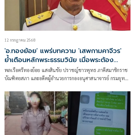
12 กรกฎาคม 2568
'อ.ทองย้อย' แพร่บทความ 'เสพกามคาจีวร'
ย้ำเตือนหลักพระธรรมวินัย เมื่อพระต้อง
ปาราชิก
พลเรือตรีทองย้อย แสงสินชัย ปราชญ์ชาวพุทธ ภาคีสมาชิกราช
บัณฑิตยสภา และอดีตผู้อำนวยการกองอนุศาสนาจารย์ กรมยุทธ
ศึกษาทหารเรือ ดีกรีเปรียญธรรม 9 ประโยค เผยแพร่บทความ
เรื่อง “เสพกามคาจีวร” ผ่านทางเฟซบุ๊กมีเนื้อหาดังนี้