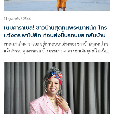
11 กุมภาพันธ์ 2566
เต็มคาราเบล! ชาวบ้านสุดทนพระเมาหนัก โทร
แจ้งตร.พาไปสึก ก่อนส่งขึ้นรถบขส.กลับบ้าน
พระเมาเต็มคาราเบล อยู่ท่ารถบขส.อ่างทอง ชาวบ้านสุดทนโทร
แจ้งตำรวจ พูดจาวกวน อ้างบวชมา3-4 พรรษาเดินธุดงค์ไปเรือย
แต่ดื่มเหล้า ตำรวจตรวจสอบพบว่าบวชเณรมาได้เพียงเดือน
เดียวพาไปสึกก่อนส่งท่ารถบขส.เพื่อเดินทางกลับบ้าน