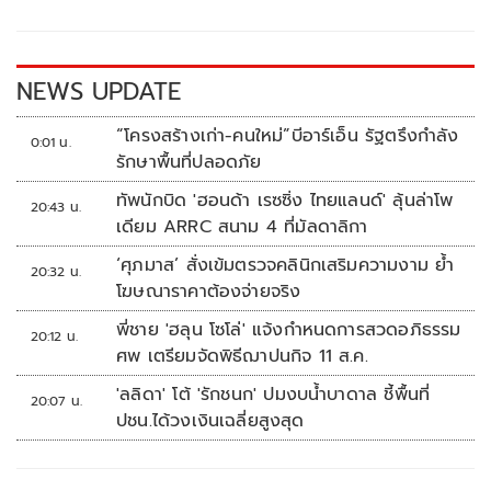
o
Li
o
n
k
k
NEWS UPDATE
“โครงสร้างเก่า-คนใหม่”บีอาร์เอ็น รัฐตรึงกำลัง
0:01 น.
รักษาพื้นที่ปลอดภัย
ทัพนักบิด 'ฮอนด้า เรซซิ่ง ไทยแลนด์' ลุ้นล่าโพ
20:43 น.
เดียม ARRC สนาม 4 ที่มัลดาลิกา
‘ศุภมาส’ สั่งเข้มตรวจคลินิกเสริมความงาม ย้ำ
20:32 น.
โฆษณาราคาต้องจ่ายจริง
พี่ชาย 'ฮลุน โซโล่' แจ้งกำหนดการสวดอภิธรรม
20:12 น.
ศพ เตรียมจัดพิธีฌาปนกิจ 11 ส.ค.
'ลลิดา' โต้ 'รักชนก' ปมงบน้ำบาดาล ชี้พื้นที่
20:07 น.
ปชน.ได้วงเงินเฉลี่ยสูงสุด