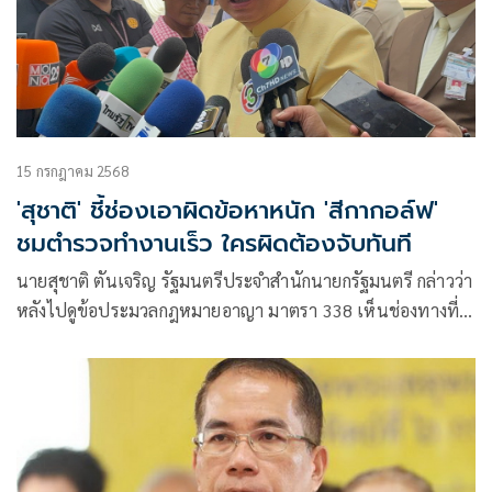
15 กรกฎาคม 2568
'สุชาติ' ชี้ช่องเอาผิดข้อหาหนัก 'สีกากอล์ฟ'
ชมตำรวจทำงานเร็ว ใครผิดต้องจับทันที
นายสุชาติ ตันเจริญ รัฐมนตรีประจำสำนักนายกรัฐมนตรี กล่าวว่า
หลังไปดูข้อประมวลกฎหมายอาญา มาตรา 338 เห็นช่องทางที่
จะเอาผิดได้ มีการข่มขู่เพื่อรีดทรัพย์ โดยทำเป็นปกติธุระ จะเข้า
มาตรา 3 กฎหมา