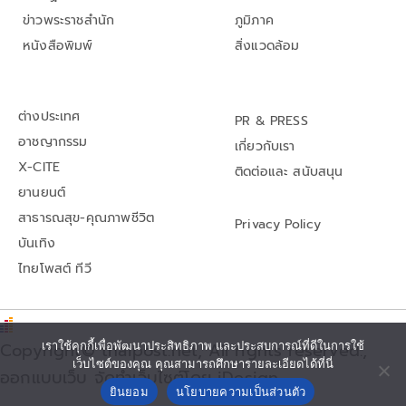
ข่าวพระราชสำนัก
ภูมิภาค
หนังสือพิมพ์
สิ่งแวดล้อม
ต่างประเทศ
PR & PRESS
อาชญากรรม
เกี่ยวกับเรา
X-CITE
ติดต่อและ สนับสนุน
ยานยนต์
สาธารณสุข-คุณภาพชีวิต
Privacy Policy
บันเทิง
ไทยโพสต์ ทีวี
Copyright© thaipost.net, All rights reserved.,
เราใช้คุกกี้เพื่อพัฒนาประสิทธิภาพ และประสบการณ์ที่ดีในการใช้
เว็บไซต์ของคุณ คุณสามารถศึกษารายละเอียดได้ที่นี่
ออกแบบเว็บ จัดทำเว็บไซต์โดย iDesign
ยินยอม
นโยบายความเป็นส่วนตัว