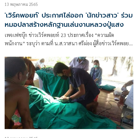
13 พฤษภาคม 2565
'เวิร์คพอยท์' ประกาศไล่ออก 'นักข่าวสาว' ร่วม
หมอปลาสร้างหลักฐานเล่นงานหลวงปู่แสง
เพจเฟซบุ๊ก ข่าวเวิร์คพอยท์ 23 ประกาศเรื่อง “ความผิด
พนักงาน” ระบุว่า ตามที่ น.ส.วาสนา ศรีผ่อง ผู้สื่อข่าวเวิร์คพอยท์
ได้ทำผิดจริยธรรมและจรรยาบรรณในวิชาชีพสื่อมวลชน ในการ
ทำข่าวของหลวงปู่แสง โดยมีความผิดดังนี้