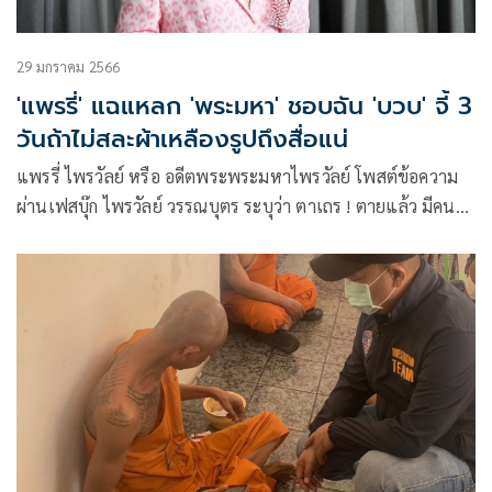
29 มกราคม 2566
'แพรรี่' แฉแหลก 'พระมหา' ชอบฉัน 'บวบ' จี้ 3
วันถ้าไม่สละผ้าเหลืองรูปถึงสื่อแน่
แพรรี่ ไพรวัลย์ หรือ อดีตพระพระมหาไพรวัลย์ โพสต์ข้อความ
ผ่านเฟสบุ๊ก ไพรวัลย์ วรรณบุตร ระบุว่า ตาเถร ! ตายแล้ว มีคนส่ง
รูปพระฉันบวบมาให้ดิฉันดู