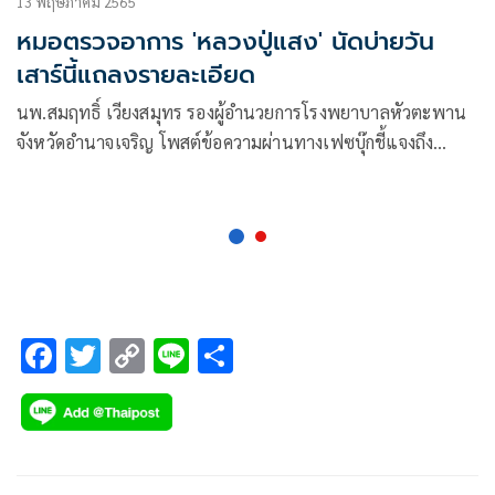
13 พฤษภาคม 2565
หมอตรวจอาการ 'หลวงปู่แสง' นัดบ่ายวัน
เสาร์นี้แถลงรายละเอียด
นพ.สมฤทธิ์ เวียงสมุทร รองผู้อำนวยการโรงพยาบาลหัวตะพาน
จังหวัดอำนาจเจริญ โพสต์ข้อความผ่านทางเฟซบุ๊กชี้แจงถึง
อาการอาพาธของหลวงปู่แสง ญาณวโร ว่าในนามทีมแพทย์ที่
ดูแลธาตุขันธ์หลวงปู่..ขอแจ้งให้ทุกท่านทราบว่า ขณะนี้กำลังอยู่
ในระหว่างการรวบรวมข้อมูล
F
T
C
Li
S
ac
wi
o
n
h
e
tt
p
e
ar
b
er
y
e