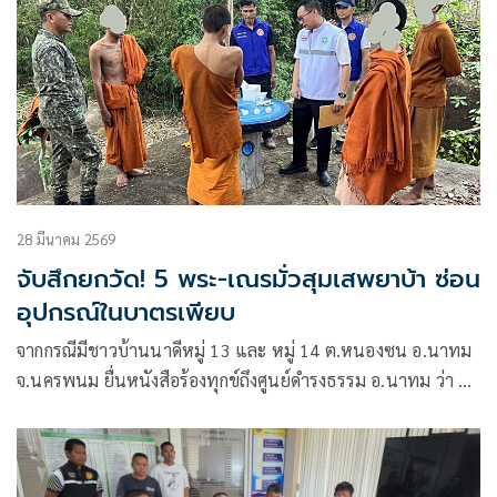
28 มีนาคม 2569
จับสึกยกวัด! 5 พระ-เณรมั่วสุมเสพยาบ้า ซ่อน
อุปกรณ์ในบาตรเพียบ
จากกรณีมีชาวบ้านนาดีหมู่ 13 และ หมู่ 14 ต.หนองซน อ.นาทม
จ.นครพนม ยื่นหนังสือร้องทุกข์ถึงศูนย์ดำรงธรรม อ.นาทม ว่า ขอ
ให้ตรวจสอบพฤติกรรมพระเณรลูกวัดป่าศิลาราม ซึ่งอาจจะ
พัวพันกับยาเสพติด โดยไม่ยอมออกบิณฑบาตอันเป็นกิจวัตรของ
พระภิกษุสงฆ์และสามเณร เพื่อเผยแผ่ศาสนาและโปรดสัตว์ตาม