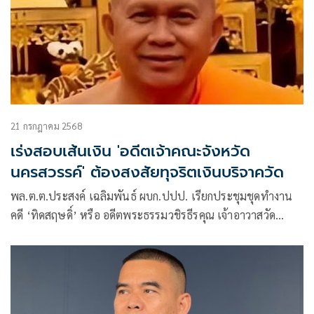
21 กรกฎาคม 2568
เร่งสอบเส้นเงิน 'อดีตเจ้าคณะจังหวัด
นครสวรรค์' ต้องสงสัยทุจริตเงินบริจาควัด
พล.ต.ต.ประสงค์ เฉลิมพันธ์ ผบก.ปปป. เรียกประชุมชุดทำงาน
คดี ‘ทิดสฤษดิ์’ หรือ อดีตพระธรรมวชิรธีรคุณ เจ้าอาวาสวัด
นครสวรรค์ เจ้าคณะจังหวัดนครสวรรค์ พระอารามหลวง เจ้าคณะ
จังหวัดนครสวรรค์ ที่ต้องสงสัยว่ามีสัมพันธ์กับเศรษฐีนีปากน้ำโพ
อายุ 57 ปี แล