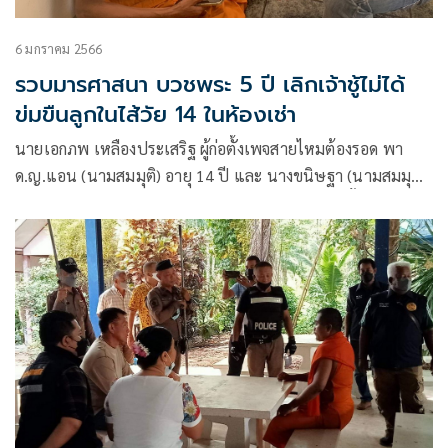
6 มกราคม 2566
รวบมารศาสนา บวชพระ 5 ปี เลิกเจ้าชู้ไม่ได้
ข่มขืนลูกในไส้วัย 14 ในห้องเช่า
นายเอกภพ เหลืองประเสริฐ ผู้ก่อตั้งเพจสายไหมต้องรอด พา
ด.ญ.แอน (นามสมมุติ) อายุ 14 ปี และ นางขนิษฐา (นามสมมุติ)
อายุ 45 ปี ผู้เป็นป้า เดินทางเข้าพบ พ.ต.อ.อาทิตย์ ซิ้มเจริญ
ผกก.สภ.สำโรงเหนือ เพื่อสอบถามความคืบหน้าของคดี