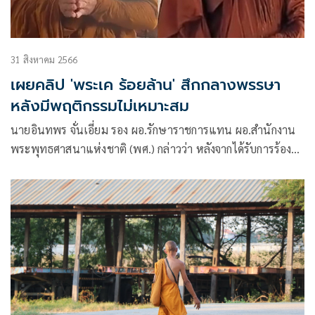
31 สิงหาคม 2566
เผยคลิป 'พระเค ร้อยล้าน' สึกกลางพรรษา
หลังมีพฤติกรรมไม่เหมาะสม
นายอินทพร จั่นเอี่ยม รอง ผอ.รักษาราชการแทน ผอ.สำนักงาน
พระพุทธศาสนาแห่งชาติ (พศ.) กล่าวว่า หลังจากได้รับการร้อง
เรียนถึงพฤติกรรมที่ไม่เหมาะสมของ พระคเณศ สุจิณโณ หรือ
“พระเค ร้อยล้าน” ได้มีการประสานเจ้าคณะจังหวัดสุรินทร์
(ธรรมยุต