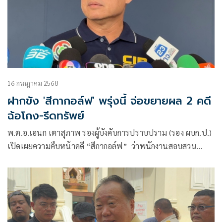
16 กรกฎาคม 2568
ฝากขัง 'สีกากอล์ฟ' พรุ่งนี้ จ่อขยายผล 2 คดี
ฉ้อโกง-รีดทรัพย์
พ.ต.อ.เอนก เตาสุภาพ รองผู้บังคับการปราบปราม (รอง ผบก.ป.)
เปิดเผยความคืบหน้าคดี “สีกากอล์ฟ” ว่าพนักงานสอบสวน
ของกองปราบปราม จะใช้อำนาจในการควบคุมขังของ บก.ปปป.
ในกรอบระยะเวลา 48 ชั่วโมง ที่ยังสามารถเอาตัวสีกากอล์ฟออก
มาสอบปาก