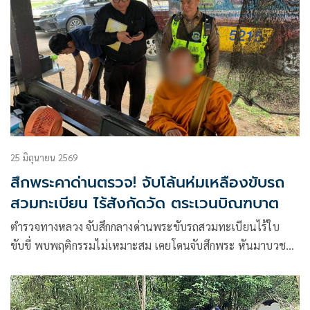
25 มิถุนายน 2569
สึกพระคาด่านตรวจ! จับโล้นห่มเหลืองขับรถ
สวมทะเบียน ไร้สังกัดวัด ตระเวนบิณฑบาต
ตำรวจทางหลวง จับสึกกลางด่านพระขับรถสวมทะเบียนไร้ใบ
ขับขี่ พบพฤติกรรมไม่เหมาะสม เคยโดนจับสึกพระ หันมาบวช
เณร ไร้วัดสังกัดตะเวนบินฑบาทไแตามตลาด-ชุมชน