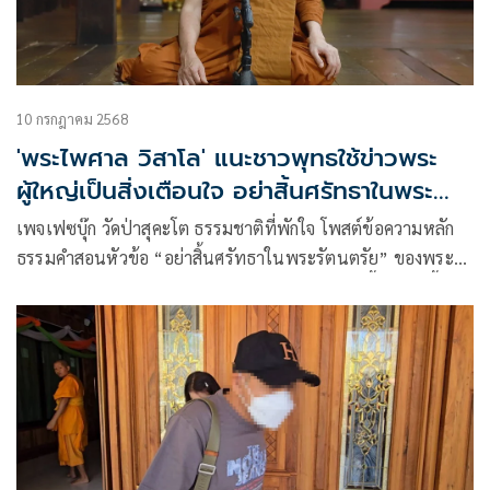
10 กรกฎาคม 2568
'พระไพศาล วิสาโล' แนะชาวพุทธใช้ข่าวพระ
ผู้ใหญ่เป็นสิ่งเตือนใจ อย่าสิ้นศรัทธาในพระ
รัตนตรัย
เพจเฟซบุ๊ก วัดป่าสุคะโต ธรรมชาติที่พักใจ โพสต์ข้อความหลัก
ธรรมคำสอนหัวข้อ “อย่าสิ้นศรัทธาในพระรัตนตรัย” ของพระ
ไพศาล วิสาโล เจ้าอาวาสวัดป่าสุคะโต จ.ชัยภูมิ มีเนื้อหาดังนี้