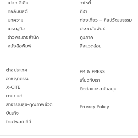
เปลว สีเงิน
วาไรตี้
คอลัมนิสต์
กีฬา
บทความ
ท่องเที่ยว – ศิลปวัฒนธรรม
เศรษฐกิจ
ประชาสัมพันธ์
ข่าวพระราชสำนัก
ภูมิภาค
หนังสือพิมพ์
สิ่งแวดล้อม
ต่างประเทศ
PR & PRESS
อาชญากรรม
เกี่ยวกับเรา
X-CITE
ติดต่อและ สนับสนุน
ยานยนต์
สาธารณสุข-คุณภาพชีวิต
Privacy Policy
บันเทิง
ไทยโพสต์ ทีวี