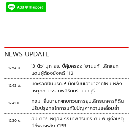
ac
wi
o
n
h
e
tt
p
e
ar
b
er
y
e
o
Li
o
n
k
k
NEWS UPDATE
'3 นิ้ว' บุก ยธ. บี้คุ้มครอง 'อานนท์' เลิกแยก
12:54 น.
แดนผู้ต้องขังคดี 112
แกะรอยปืนมรณะ! นักเรียนเอามาจากไหน หลัง
12:43 น.
เหตุสลด รร.เทพศิรินทร์ นนทบุรี
กสม. ยื่นนายกฯทบทวนการยุบเลิกธนาคารที่ดิน
12:41 น.
ปรับปรุงกลไกการแก้ไขปัญหาความเหลื่อมล้ำ
อัปเดต! เหตุยิง รร.เทพศิรินทร์ ดับ 6 ผู้ก่อเหตุ
12:30 น.
มีชีพจรหลัง CPR