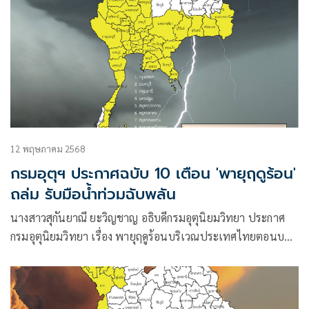
12 พฤษภาคม 2568
กรมอุตุฯ ประกาศฉบับ 10 เตือน 'พายุฤดูร้อน'
ถล่ม รับมือน้ำท่วมฉับพลัน
นางสาวสุกันยาณี ยะวิญชาญ อธิบดีกรมอุตุนิยมวิทยา ประกาศ
กรมอุตุนิยมวิทยา เรื่อง พายุฤดูร้อนบริเวณประเทศไทยตอนบน
และฝนตกหนักบริเวณภาคใต้ (มีผลกระทบจนถึงวันที่ 12
พฤษภาคม 2568)ฉบับที่ 10 โดยมีใจความว่า