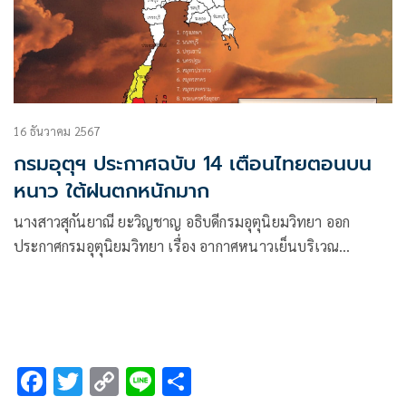
16 ธันวาคม 2567
กรมอุตุฯ ประกาศฉบับ 14 เตือนไทยตอนบน
หนาว ใต้ฝนตกหนักมาก
นางสาวสุกันยาณี ยะวิญชาญ อธิบดีกรมอุตุนิยมวิทยา ออก
ประกาศกรมอุตุนิยมวิทยา เรื่อง อากาศหนาวเย็นบริเวณ
ประเทศไทยตอนบน ฝนตกหนักถึงหนักมากบริเวณภาคใต้ และ
คลื่นลมแรงบริเวณอ่าวไทย
F
T
C
Li
S