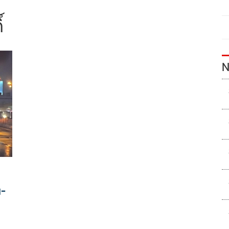
์
N
น-