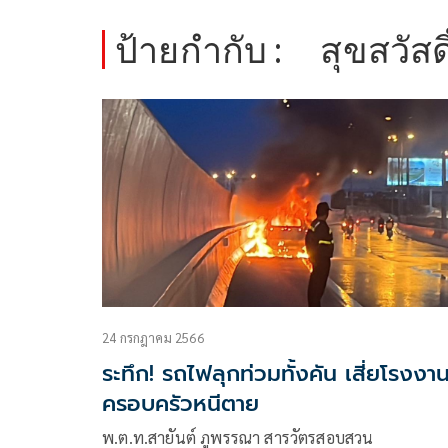
ป้ายกำกับ :
สุขสวัสดิ
24 กรกฎาคม 2566
ระทึก! รถไฟลุกท่วมทั้งคัน เสี่ยโรงงา
ครอบครัวหนีตาย
พ.ต.ท.สายันต์ ภูพรรณา สารวัตรสอบสวน