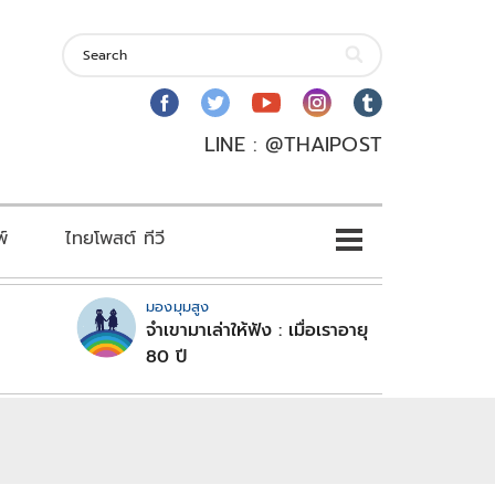
LINE : @THAIPOST
พ์
ไทยโพสต์ ทีวี
มองมุมสูง
จำเขามาเล่าให้ฟัง : เมื่อเราอายุ
80 ปี