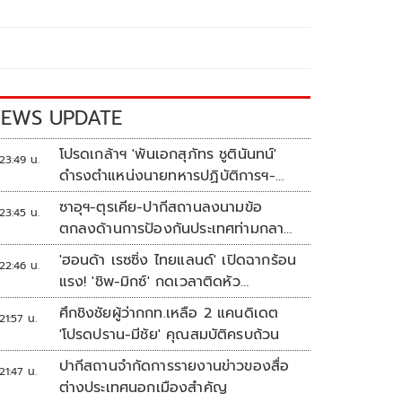
EWS UPDATE
โปรดเกล้าฯ 'พันเอกสุภัทร ชูตินันทน์'
23:49 น.
ดำรงตำแหน่งนายทหารปฏิบัติการฯ-
พระราชทานยศ 'พลตรี'
ซาอุฯ-ตุรเคีย-ปากีสถานลงนามข้อ
23:45 น.
ตกลงด้านการป้องกันประเทศท่ามกลาง
สงครามในภูมิภาค
'ฮอนด้า เรซซิ่ง ไทยแลนด์' เปิดฉากร้อน
22:46 น.
แรง! 'ชิพ-มิกซ์' กดเวลาติดหัว
แถว ARRC สนาม 4 ที่มัลดาลิกา
ศึกชิงชัยผู้ว่ากกท.เหลือ 2 แคนดิเดต
21:57 น.
'โปรดปราน-มีชัย' คุณสมบัติครบถ้วน
ปากีสถานจำกัดการรายงานข่าวของสื่อ
21:47 น.
ต่างประเทศนอกเมืองสำคัญ