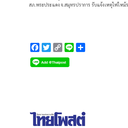
สภ.พระประแดง จ.สมุทรปราการ รับแจ้งเหตุไฟไหม้
ยนต์เอสยูวี บนสะพานภูมิพล
F
T
C
Li
S
ac
wi
o
n
h
e
tt
p
e
ar
b
er
y
e
o
Li
o
n
k
k