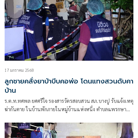
17 มกราคม 2568
ลูกชายคลั่งยาบ้าบีบคอพ่อ โดนแทงสวนดับคา
บ้าน
ร.ต.ท.ทศพล ยศศรีใจ รองสารวัตรสอบสวน สภ.บางปู รับแจ้งเหตุ
ฆ่ากันตาย ในบ้านพักภายในหมู่บ้านแห่งหนึ่ง ตำบลแพรกษา
ใหม่ อำเภอเมือง จังหวัดสมุทรปราการ