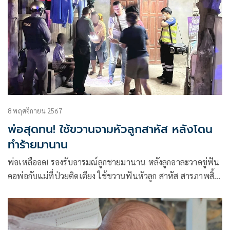
8 พฤศจิกายน 2567
พ่อสุดทน! ใช้ขวานจามหัวลูกสาหัส หลังโดน
ทำร้ายมานาน
พ่อเหลืออด! รองรับอารมณ์ลูกชายมานาน หลังลูกอาละวาดขู่ฟัน
คอพ่อกับแม่ที่ป่วยติดเตียง ใช้ขวานฟันหัวลูก สาหัส สารภาพสิ้น
กะฟันให้ตายคามือ