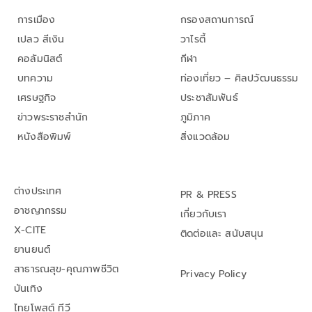
การเมือง
กรองสถานการณ์
เปลว สีเงิน
วาไรตี้
คอลัมนิสต์
กีฬา
บทความ
ท่องเที่ยว – ศิลปวัฒนธรรม
เศรษฐกิจ
ประชาสัมพันธ์
ข่าวพระราชสำนัก
ภูมิภาค
หนังสือพิมพ์
สิ่งแวดล้อม
ต่างประเทศ
PR & PRESS
อาชญากรรม
เกี่ยวกับเรา
X-CITE
ติดต่อและ สนับสนุน
ยานยนต์
สาธารณสุข-คุณภาพชีวิต
Privacy Policy
บันเทิง
ไทยโพสต์ ทีวี