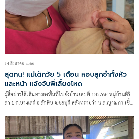
14 สิงหาคม 2566
สุดทน! แม่เด็กวัย 5 เดือน หอบลูกช้ำทั้งหัว
และหน้า แจ้งจับพี่เลี้ยงโหด
ผู้สื่อข่าวได้เดินทางลงพื้นที่ไปยังบ้านเลขที่ 182/68 หมู่บ้านสิริ
สา 1 ต.บางเสร่ อ.สัตหีบ จ.ชลบุรี หลังทราบว่า น.ส.ญาณภา เชื้อ
อยู่นาน อายุ 21 ปี แม่ของน้องพอล