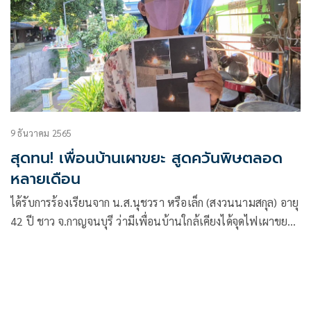
9 ธันวาคม 2565
สุดทน! เพื่อนบ้านเผาขยะ สูดควันพิษตลอด
หลายเดือน
ได้รับการร้องเรียนจาก น.ส.นุชวรา หรือเล็ก (สงวนนามสกุล) อายุ
42 ปี ชาว จ.กาญจนบุรี ว่ามีเพื่อนบ้านใกล้เคียงได้จุดไฟเผาขยะ
ถุงพลาสติก เศษใบไม้กิ่งไม้