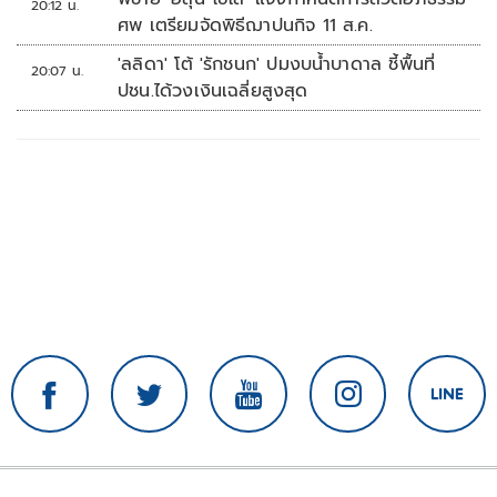
20:12 น.
ศพ เตรียมจัดพิธีฌาปนกิจ 11 ส.ค.
'ลลิดา' โต้ 'รักชนก' ปมงบน้ำบาดาล ชี้พื้นที่
20:07 น.
ปชน.ได้วงเงินเฉลี่ยสูงสุด