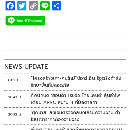
F
T
C
Li
S
ac
wi
o
n
h
e
tt
p
e
ar
b
er
y
e
o
Li
o
n
k
k
NEWS UPDATE
“โครงสร้างเก่า-คนใหม่”บีอาร์เอ็น รัฐตรึงกำลัง
0:01 น.
รักษาพื้นที่ปลอดภัย
ทัพนักบิด 'ฮอนด้า เรซซิ่ง ไทยแลนด์' ลุ้นล่าโพ
20:43 น.
เดียม ARRC สนาม 4 ที่มัลดาลิกา
‘ศุภมาส’ สั่งเข้มตรวจคลินิกเสริมความงาม ย้ำ
20:32 น.
โฆษณาราคาต้องจ่ายจริง
พี่ชาย 'ฮลุน โซโล่' แจ้งกำหนดการสวดอภิธรรม