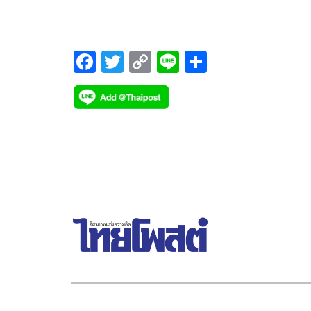
บารมี เล่นพรรคเล่นพวก
F
T
C
Li
S
ac
wi
o
n
h
e
tt
p
e
ar
b
er
y
e
o
Li
o
n
k
k