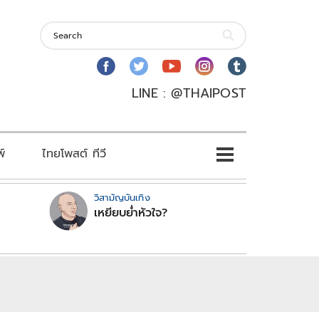
LINE : @THAIPOST
พ์
ไทยโพสต์ ทีวี
วิสามัญบันเทิง
เหยียบย่ำหัวใจ?