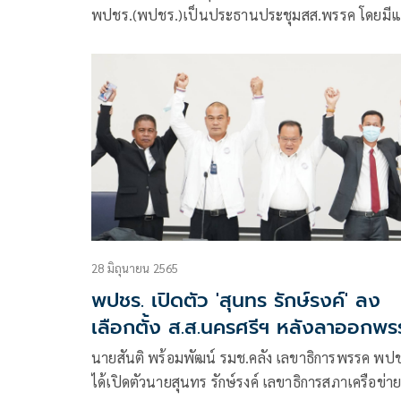
พปชร.(พปชร.)เป็นประธานประชุมสส.พรรค โดยมี
นำ และกรรมการบริหารพรรค ร่วมประชุม ใช้เวลาหา
นาน 1 ชั่วโมง
28 มิถุนายน 2565
พปชร. เปิดตัว 'สุนทร รักษ์รงค์' ลง
เลือกตั้ง ส.ส.นครศรีฯ หลังลาออกพ
ปชป.
นายสันติ พร้อมพัฒน์ รมช.คลัง เลขาธิการพรรค พป
ได้เปิดตัวนายสุนทร รักษ์รงค์ เลขาธิการสภาเครือข่า