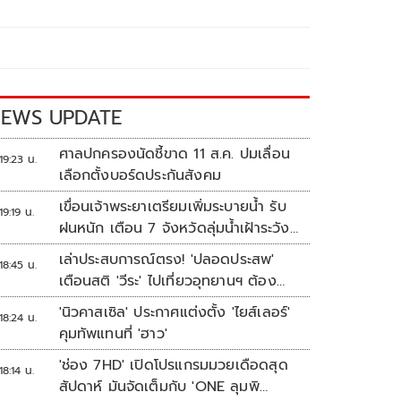
EWS UPDATE
ศาลปกครองนัดชี้ขาด 11 ส.ค. ปมเลื่อน
19:23 น.
เลือกตั้งบอร์ดประกันสังคม
เขื่อนเจ้าพระยาเตรียมเพิ่มระบายน้ำ รับ
19:19 น.
ฝนหนัก เตือน 7 จังหวัดลุ่มน้ำเฝ้าระวัง
ระดับน้ำสูงขึ้น
เล่าประสบการณ์ตรง! 'ปลอดประสพ'
18:45 น.
เตือนสติ 'วีระ' ไปเที่ยวอุทยานฯ ต้อง
ยอมรับธรรมชาติดิบๆให้ได้
'นิวคาสเซิล' ประกาศแต่งตั้ง 'ไยส์เลอร์'
18:24 น.
คุมทัพแทนที่ 'ฮาว'
'ช่อง 7HD' เปิดโปรแกรมมวยเดือดสุด
18:14 น.
สัปดาห์ มันจัดเต็มกับ 'ONE ลุมพิ