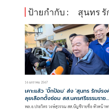
ป้ายกำกับ :
สุนทร รั
16 มกราคม 2567
เคาะแล้ว 'บิ๊กป้อม' ส่ง 'สุนทร รักษ์รงค
ลุยเลือกตั้งซ่อม สส.นครศรีธรรมราช
เขต 8
พล.อ.ประวิตร วงษ์สุวรรณ สส.บัญชีรายชื่อ หัวหน้า