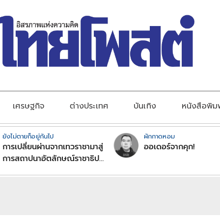
เศรษฐกิจ
ต่างประเทศ
บันเทิง
หนังสือพิม
ยังไม่ตายก็อยู่กันไป
ผักกาดหอม
การเปลี่ยนผ่านจากเทวราชามาสู่
ออเดอร์จากคุก!
การสถาปนาอัตลักษณ์ราชาธิป
ไตยแบบพุทธศาสนาในพระไตร
ปิฏก : สามัญผลสูตรในฐานะ
ทฤษฎีขีดจำกัดของอำนาจรัฐ
เหนือแรงงานและทรัพย์สิน