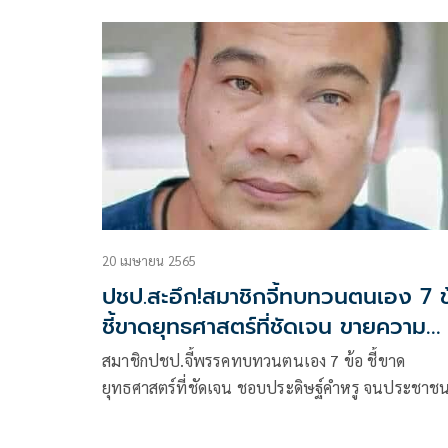
เกษตรกรชาวสวนยางแห่งประเทศไทย ซึ่งย้ายมาจาก
พรรคประชาธิปัตย์ มาเป็นสมาชิกพรรค พปชร. เพื่อ
เตรียมลงสมัครรับเลือกตั้ง
20 เมษายน 2565
ปชป.สะอึก!สมาชิกจี้ทบทวนตนเอง 7 ข
ชี้ขาดยุทธศาสตร์ที่ชัดเจน ขายความ
สุจริต แต่มีบุคคลสีเทามากมาย
สมาชิกปชป.จี้พรรคทบทวนตนเอง 7 ข้อ ชี้ขาด
ยุทธศาสตร์ที่ชัดเจน ชอบประดิษฐ์คำหรู จนประชาชน
เข้าใจ วาทกรรมสร้างภาพดูดีแต่สวนทางกับการกระท
ขายความสุจริต แต่มีบุคคลสีเทามากมาย ผู้นำพรรคขาด