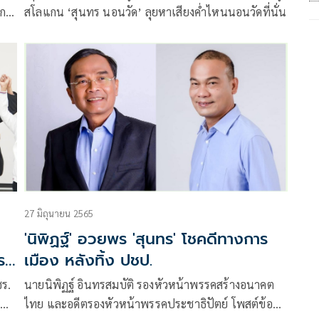
แกน
สโลแกน ‘สุนทร นอนวัด’ ลุยหาเสียงค่ำไหนนอนวัดที่นั่น
รือ
27 มิถุนายน 2565
'นิพิฏฐ์' อวยพร 'สุนทร' โชคดีทางการ
รรค
เมือง หลังทิ้ง ปชป.
ชร.
นายนิพิฏฐ์ อินทรสมบัติ รองหัวหน้าพรรคสร้างอนาคต
ย
ไทย และอดีตรองหัวหน้าพรรคประชาธิปัตย์ โพสต์ข้อ