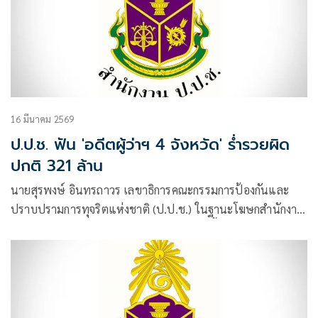
16 มีนาคม 2569
ป.ป.ช. ฟัน 'อดีตผู้ว่าฯ 4 จังหวัด' ร่ำรวยผิด
ปกติ 321 ล้าน
นายสุรพงษ์ อินทรถาวร เลขาธิการคณะกรรมการป้องกันและ
ปราบปรามการทุจริตแห่งชาติ (ป.ป.ช.) ในฐานะโฆษกสำนักงาน
ป.ป.ช. แถลงว่า คณะกรรมการ ป.ป.ช. มีมติชี้มูลความผิด นาย
จำเริญ ทิพญพงศ์ธาดา