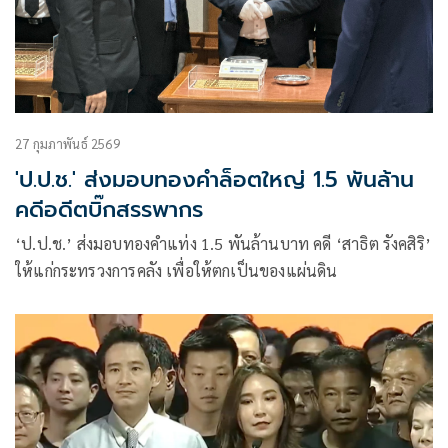
27 กุมภาพันธ์ 2569
'ป.ป.ช.' ส่งมอบทองคำล็อตใหญ่ 1.5 พันล้าน
คดีอดีตบิ๊กสรรพากร
‘ป.ป.ช.’ ส่งมอบทองคำแท่ง 1.5 พันล้านบาท คดี ‘สาธิต รังคสิริ’
ให้แก่กระทรวงการคลัง เพื่อให้ตกเป็นของแผ่นดิน