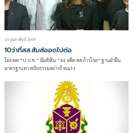
10 กุมภาพันธ์ 2569
10ว่าที่สส.ส้มส่ออดไปต่อ
ไม่รอด! “ป.ป.ช.” มีมติฟัน “44 อดีต สส.ก้าวไกล” ฐานฝ่าฝืน
มาตรฐานทางจริยธรรมอย่างร้ายแรง