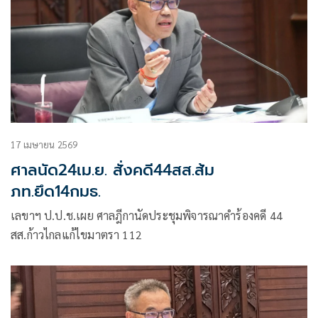
17 เมษายน 2569
ศาลนัด24เม.ย. สั่งคดี44สส.ส้ม
ภท.ยึด14กมธ.
เลขาฯ ป.ป.ช.เผย ศาลฎีกานัดประชุมพิจารณาคำร้องคดี 44
สส.ก้าวไกลแก้ไขมาตรา 112