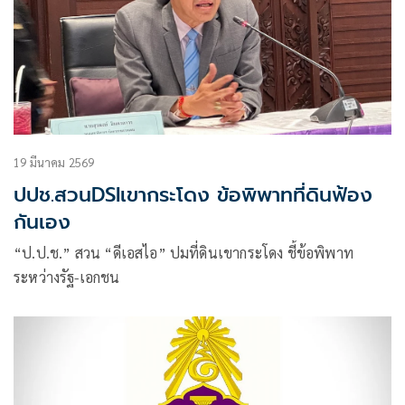
19 มีนาคม 2569
ปปช.สวนDSIเขากระโดง ข้อพิพาทที่ดินฟ้อง
กันเอง
“ป.ป.ช.” สวน “ดีเอสไอ” ปมที่ดินเขากระโดง ชี้ข้อพิพาท
ระหว่างรัฐ-เอกชน