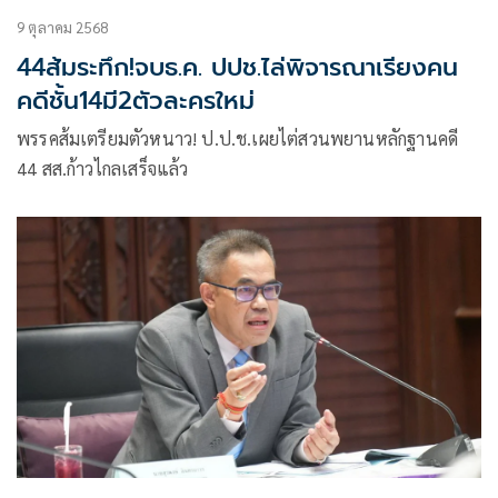
9 ตุลาคม 2568
44ส้มระทึก!จบธ.ค. ปปช.ไล่พิจารณาเรียงคน
คดีชั้น14มี2ตัวละครใหม่
พรรคส้มเตรียมตัวหนาว! ป.ป.ช.เผยไต่สวนพยานหลักฐานคดี
44 สส.ก้าวไกลเสร็จแล้ว