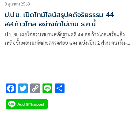
8 ตุลาคม 2568
ป.ป.ช. เปิดไทม์ไลน์สรุปคดีจริยธรรม 44
สส.ก้าวไกล อย่างช้าไม่เกิน ธ.ค.นี้
ป.ป.ช. เผยไต่สวนพยานหลักฐานคดี 44 สส.ก้าวไกลเสร็จแล้ว
เหลือขั้นตอนองค์คณะตรวจสอบ แจง แบ่งเป็น 2 ส่วน คนเริ่ม-
คนลงชื่อ คาดเสร็จ ธ.ค. ลั่น ไม่เกี่ยวไทม์ไลน์เลือกตั้ง
F
T
C
Li
S
ac
wi
o
n
h
e
tt
p
e
ar
b
er
y
e
o
Li