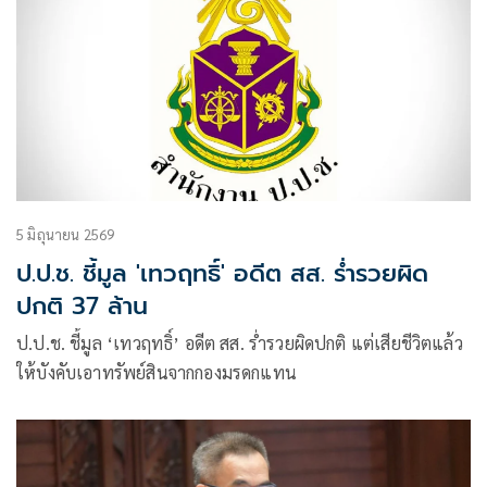
5 มิถุนายน 2569
ป.ป.ช. ชี้มูล 'เทวฤทธิ์' อดีต สส. ร่ำรวยผิด
ปกติ 37 ล้าน
ป.ป.ช. ชี้มูล ‘เทวฤทธิ์’ อดีต สส. ร่ำรวยผิดปกติ แต่เสียชีวิตแล้ว
ให้บังคับเอาทรัพย์สินจากกองมรดกแทน