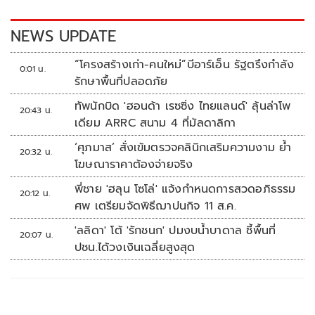
o
n
k
k
NEWS UPDATE
“โครงสร้างเก่า-คนใหม่”บีอาร์เอ็น รัฐตรึงกำลัง
0:01 น.
รักษาพื้นที่ปลอดภัย
ทัพนักบิด 'ฮอนด้า เรซซิ่ง ไทยแลนด์' ลุ้นล่าโพ
20:43 น.
เดียม ARRC สนาม 4 ที่มัลดาลิกา
‘ศุภมาส’ สั่งเข้มตรวจคลินิกเสริมความงาม ย้ำ
20:32 น.
โฆษณาราคาต้องจ่ายจริง
พี่ชาย 'ฮลุน โซโล่' แจ้งกำหนดการสวดอภิธรรม
20:12 น.
ศพ เตรียมจัดพิธีฌาปนกิจ 11 ส.ค.
'ลลิดา' โต้ 'รักชนก' ปมงบน้ำบาดาล ชี้พื้นที่
20:07 น.
ปชน.ได้วงเงินเฉลี่ยสูงสุด