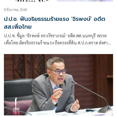
8 ธันวาคม 2568
ป.ป.ช. ฟันจริยธรรมร้ายแรง 'จิรพงษ์' อดีต
สส.เพื่อไทย
ป.ป.ช. ชี้มูล ‘จิรพงษ์ ทรงวัชราภรณ์’ อดีต สส.นนทบุรี พรรค
เพื่อไทย ผิดจริยธรรมร้ายแรง ถือครองที่ดิน ส.ป.ก.ตราด ส่งศาล
ฎีกาวินิจฉัย