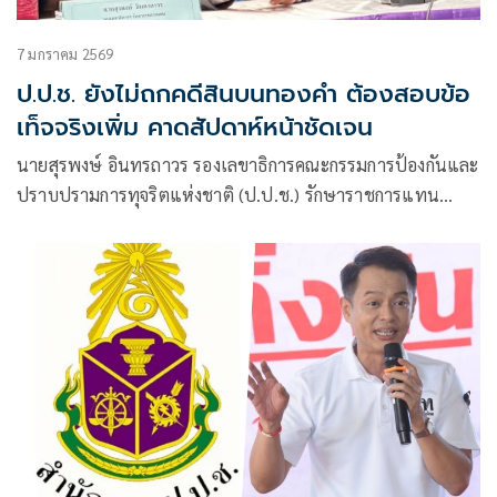
7 มกราคม 2569
ป.ป.ช. ยังไม่ถกคดีสินบนทองคำ ต้องสอบข้อ
เท็จจริงเพิ่ม คาดสัปดาห์หน้าชัดเจน
นายสุรพงษ์ อินทรถาวร รองเลขาธิการคณะกรรมการป้องกันและ
ปราบปรามการทุจริตแห่งชาติ (ป.ป.ช.) รักษาราชการแทน
เลขาธิการป.ป.ช. เปิดเผยว่า ในการประชุมคณะกรรมการ
ป.ป.ช.วันนี้ (7 ม.ค.) ยังไม่ได้มีการหารือถึงคดีที่สำนักงานตำรวจ
แห่งชาติยื่นเรื่องให้ป.ป.ช.ตรวจสอบคดี