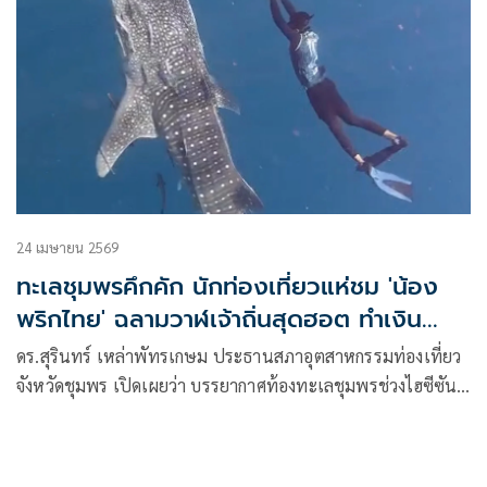
24 เมษายน 2569
ทะเลชุมพรคึกคัก นักท่องเที่ยวแห่ชม 'น้อง
พริกไทย' ฉลามวาฬเจ้าถิ่นสุดฮอต ทำเงิน
สะพัดสัปดาห์ละ 20 ล้าน
ดร.สุรินทร์ เหล่าพัทรเกษม ประธานสภาอุตสาหกรรมท่องเที่ยว
จังหวัดชุมพร เปิดเผยว่า บรรยากาศท้องทะเลชุมพรช่วงไฮซีซัน
เดือนเมษายน มีนักท่องเที่ยวเดินทางมา มาท่องเทียวทาง
ทะเลดำนำชมปะการัง และชมฉลามวาฬกันจำนวนมาก เนื่องจาก
ที “น้องพริกไทย”