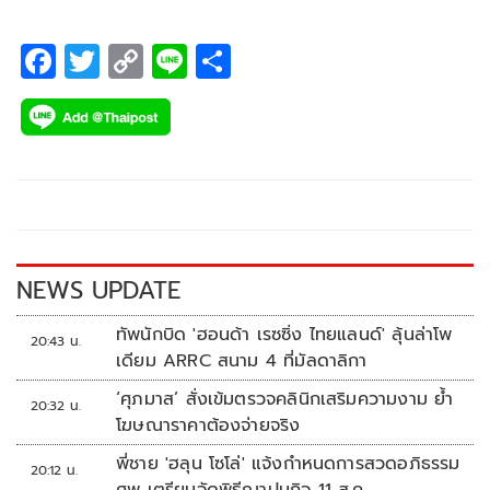
F
T
C
Li
S
ac
wi
o
n
h
e
tt
p
e
ar
b
er
y
e
o
Li
o
n
k
k
NEWS UPDATE
ทัพนักบิด 'ฮอนด้า เรซซิ่ง ไทยแลนด์' ลุ้นล่าโพ
20:43 น.
เดียม ARRC สนาม 4 ที่มัลดาลิกา
‘ศุภมาส’ สั่งเข้มตรวจคลินิกเสริมความงาม ย้ำ
20:32 น.
โฆษณาราคาต้องจ่ายจริง
พี่ชาย 'ฮลุน โซโล่' แจ้งกำหนดการสวดอภิธรรม
20:12 น.