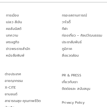
การเมือง
กรองสถานการณ์
เปลว สีเงิน
วาไรตี้
คอลัมนิสต์
กีฬา
บทความ
ท่องเที่ยว – ศิลปวัฒนธรรม
เศรษฐกิจ
ประชาสัมพันธ์
ข่าวพระราชสำนัก
ภูมิภาค
หนังสือพิมพ์
สิ่งแวดล้อม
ต่างประเทศ
PR & PRESS
อาชญากรรม
เกี่ยวกับเรา
X-CITE
ติดต่อและ สนับสนุน
ยานยนต์
สาธารณสุข-คุณภาพชีวิต
Privacy Policy