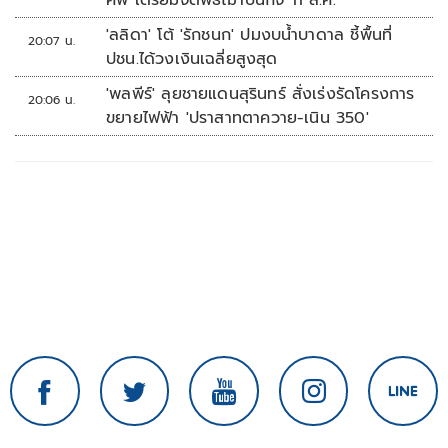
ศพ เตรียมจัดพิธีฌาปนกิจ 11 ส.ค.
'ลลิดา' โต้ 'รักชนก' ปมงบน้ำบาดาล ชี้พื้นที่
20:07 น.
ปชน.ได้วงเงินเฉลี่ยสูงสุด
'พลพีร์' ลุยชายแดนสุรินทร์ สั่งเร่งรัดโครงการ
20:06 น.
ขยายไฟฟ้า 'ปราสาทตาควาย-เนิน 350'