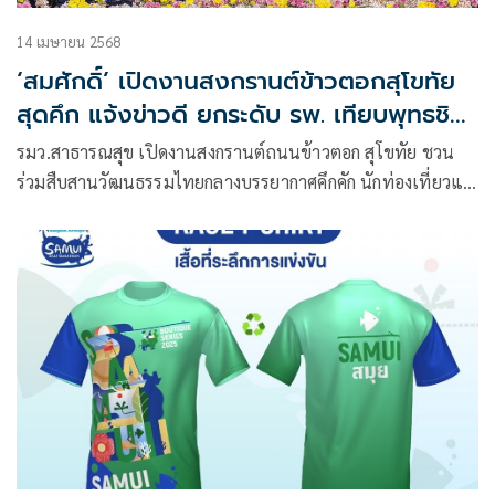
14 เมษายน 2568
‘สมศักดิ์’ เปิดงานสงกรานต์ข้าวตอกสุโขทัย
สุดคึก แจ้งข่าวดี ยกระดับ รพ. เทียบพุทธชิน
ราช
รมว.สาธารณสุข เปิดงานสงกรานต์ถนนข้าวตอก สุโขทัย ชวน
ร่วมสืบสานวัฒนธรรมไทยกลางบรรยากาศคึกคัก นักท่องเที่ยวแห่
ร่วมงานแน่น พร้อมประกาศยกระดับ รพ.สุโขทัย-ศรีสังวรให้
เทียบเท่า รพ.พุทธชินราช พิษณุโลก