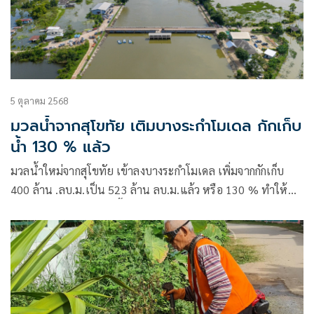
5 ตุลาคม 2568
มวลน้ำจากสุโขทัย เติมบางระกำโมเดล กักเก็บ
น้ำ 130 % แล้ว
มวลน้ำใหม่จากสุโขทัย เข้าลงบางระกำโมเดล เพิ่มจากกักเก็บ
400 ล้าน .ลบ.ม.เป็น 523 ล้าน ลบ.ม.แล้ว หรือ 130 % ทำให้
บางระกำโมเดล ท่วมสูงขึ้นเฉลี่ย 1.63 เมตร ชลประทานคาดจะ
ทรงตัวเช่นนี้ ถึง 2 สัปดาห์ เนื่องจากยังไม่สามารถระบายลง
แม่น้ำน่านได้ เพราะแม่น้ำน่านยังมีระดับที่สูง