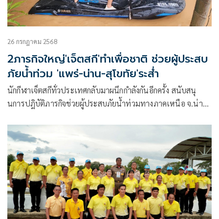
26 กรกฎาคม 2568
​​2ภารกิจใหญ่'เจ็ตสกี'ทำเพื่อชาติ ​ช่วยผู้ประสบ
ภัยน้ำท่วม 'แพร่-น่าน-สุโขทัย'ระส่ำ
​นักกีฬาเจ็ตสกีทั่วประเทศกลับมาผนึกกำลังกันอีกครั้ง สนับสนุ
นการปฎิบัติภารกิจช่วยผู้ประสบภัยน้ำท่วมทางภาคเหนือ จ.น่าน
และจังหวัดใกล้เคียงอันเนื่องจากพายุ วิภา ซึ่งสถานการณ์ล่าสุด ​​
“บิ๊กเปี๊ยก” ​​นายกสมาคมกีฬาเจ็ตสกีแห่งประเทศไทยฯ รีบสั่งการ
แยกทีมเจ็ตสกีจิตอาสา ​​ของสมาคมกีฬาเจ็ตสกีแห่งประเทศไทยฯ ​​
นำโดยทีม 1 นายสมบัติ เนียมพาง กรรมการสมาคมฯเป็น
หัวหน้าทีมเจ็ตสกีจิตอาสาฯ ที่ 1 ลงพื้นที่ช่วยเหลือที่จังหวัดแพร่
และเตรียมลงพื้นที่ต่อไปที่จ.สุโขทัย ส่วนทีมที่ 2 นำโดยคุณ
“เปิ้ล” นาคร ศิลาชัย หัวหน้าทีมเจ็ตสกีจิตอาสาฯ ที่ 2 ลงพื้นที่
ช่วยเหลือเต็มกำลังที่จังหวัดน่านและแพร่ ต่อไป