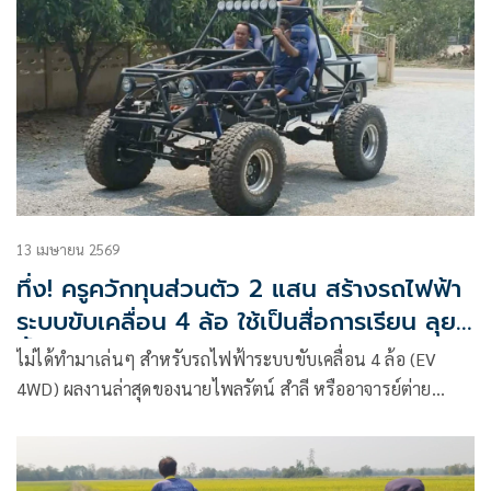
13 เมษายน 2569
ทึ่ง! ครูควักทุนส่วนตัว 2 แสน สร้างรถไฟฟ้า
ระบบขับเคลื่อน 4 ล้อ ใช้เป็นสื่อการเรียน ลุย
น้ำท่วมช่วยชาวบ้าน
ไม่ได้ทำมาเล่นๆ สำหรับรถไฟฟ้าระบบขับเคลื่อน 4 ล้อ (EV
4WD) ผลงานล่าสุดของนายไพลรัตน์ สำลี หรืออาจารย์ต่าย
หัวหน้างานวิจัยพัฒนานวัตกรรมและสิ่งประดิษฐ์ วิทยาลัยการ
อาชีพศรีสัชนาลัย จ.สุโขทัย ซึ่งได้ควักเงินทุนส่วนตัว 200,000
กว่าบาท สร้างรถไฟฟ้าโฟร์วีลคันนี้ขึ้นมา อย่างมีวัตถุประสงค์