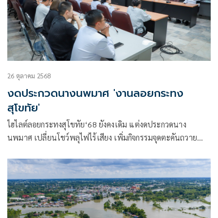
26 ตุลาคม 2568
งดประกวดนางนพมาศ 'งานลอยกระทง
สุโขทัย'
ไฮไลต์ลอยกระทงสุโขทัย‘68 ยังคงเดิม แต่งดประกวดนาง
นพมาศ เปลี่ยนโชว์พลุไฟไร้เสียง เพิ่มกิจกรรมจุดตะคันถวาย
ความอาลัยทุกคืน