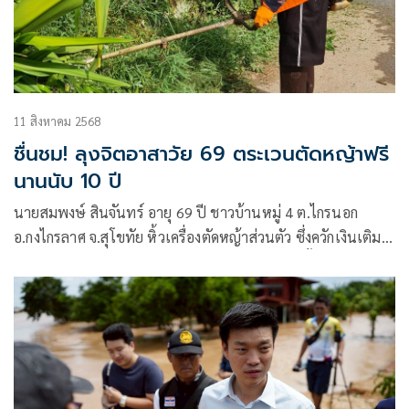
11 สิงหาคม 2568
ชื่นชม! ลุงจิตอาสาวัย 69 ตระเวนตัดหญ้าฟรี
นานนับ 10 ปี
นายสมพงษ์ สินจันทร์ อายุ 69 ปี ชาวบ้านหมู่ 4 ต.ไกรนอก
อ.กงไกรลาศ จ.สุโขทัย หิ้วเครื่องตัดหญ้าส่วนตัว ซึ่งควักเงินเติม
น้ำมันเอง ตระเวนเก็บกวาดพัฒนา ตัดหญ้าไปทั่วทั้งหมู่บ้าน