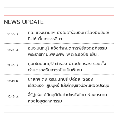
o
Li
o
n
k
k
NEWS UPDATE
ทอ. แจงนายกฯ ยังไม่ได้ร่วมบินเครื่องบินขับไล่
18:56 น.
F-16 ที่นครราชสีมา
อบจ.นนทบุรี แจ้งกำหนดการพิธีสวดอภิธรรม
18:23 น.
พระราชทานเพลิงศพ 'พ.ต.อ.ธงชัย เย็น
ประเสริฐ'
คุมเข้มนนทบุรี! ตำรวจ-ฝ่ายปกครอง ร่วมตั้ง
17:45 น.
ด่านตรวจจับอาวุธปืนเป็นพิเศษ
นายกฯ ติง ตร.นนทบุรี ปล่อย 'ฉลอง
17:04 น.
เรี่ยวแรง' สูบบุหรี่ ไม่ใส่กุญแจมือในห้องประชุม
จี้รัฐเร่งแก้วิกฤติมันสำปะหลังไทย ห่วงกระทบ
16:48 น.
ห่วงโซ่อุตสาหกรรม