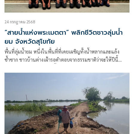
24 กรกฎาคม 2568
“สายน้ำแห่งพระเมตตา” พลิกชีวิตชาวลุ่มน้ำ
ยม จังหวัดสุโขทัย
พื้นที่ลุ่มน้ำยม หนึ่งในพื้นที่ที่เคยเผชิญทั้งน้ำหลากและแล้ง
ซ้ำซาก ชาวบ้านต่างเฝ้ารอคำตอบจากธรรมชาติว่าจะให้ปีนี้
“รอด”หรือ“ร่วง”ทว่าวันนี้พวกเขาไม่ต้องรอคำตอบจาก
ธรรมชาติอีกต่อไป เพราะ