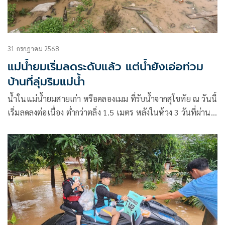
31 กรกฎาคม 2568
แม่น้ำยมเริ่มลดระดับแล้ว แต่น้ำยังเอ่อท่วม
บ้านที่ลุ่มริมแม่น้ำ
น้ำในแม่น้ำยมสายเก่า หรือคลองเมม ที่รับน้ำจากสุโขทัย ณ วันนี้
เริ่มลดลงต่อเนื่อง ต่ำกว่าตลิ่ง 1.5 เมตร หลังในห้วง 3 วันที่ผ่าน
มามีการระบายแบบเต็มรูปแบบ เป็นการระบายแบบปกติ แต่ก็
ยังเหลือมีน้ำท่วมขังเฉพาะบ้านเรือนประชาชนริมฝั่งที่ลุ่มต่ำ
เท่านั้น และจะเริ่มลดลงเรื่อย ๆ หน่วยราชการพร้อมออกช่วย
เหลือ