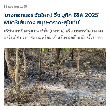
12 เมษายน 2568
'บางกอกแอร์'จัดใหญ่ วิ่ง'บูทีค ซีรีส์ 2025'
พิชิต3เส้นทาง'สมุย-ตราด-สุโขทัย'
บริษัท การบินกรุงเทพ จำกัด (มหาชน) หรือสายการบินบางกอก
แอร์เวย์ส ประกาศความพร้อม! สำหรับการกลับมาอีกครั้งรายการ
แข่งขันวิ่งที่ทุกคนรอคอย “บางกอกแอร์เวย์ส บูทีค ซีรีส์ 2025 :
BANGKOK AIRWAYS BOUTIQUE SERIES 2025” อีกหนึ่ง
กิจกรรมสำคัญที่มุ่งขับเคลื่อนการท่องเที่ยวเชิงกีฬา โดยจัดต่อ
เนื่องเป็นปีที่ 7 ปีนี้พบกับ 3 สนามวิ่ง ณ แหล่งท่องเที่ยวสำคัญ
ใน 3 จังหวัด ได้แก่ เกาะสมุย จ.สุราษฎร์ธานี, จ.ตราด และ
จ.สุโขทัย พร้อมร่วมวิ่งไปกับ 3 ศิลปินหนุ่ม 3 สไตล์ และเซเลบริ
ตี้อีกมากมายที่จะตบเท้าเข้าร่วมกิจกรรมในครั้งนี้ เปิดรับสมัคร
แล้วตั้งแต่วันนี้ถึง 10 กันยายน 2568 โดยสามารถติดตามราย
ละเอียด และสมัครลงแข่งขันในเส้นทางต่าง ๆ ได้ โดยแต่ละ
สนามจะปิดรับสมัครล่วงหน้าก่อนวันแข่งขันผ่านทางเว็บไซต์