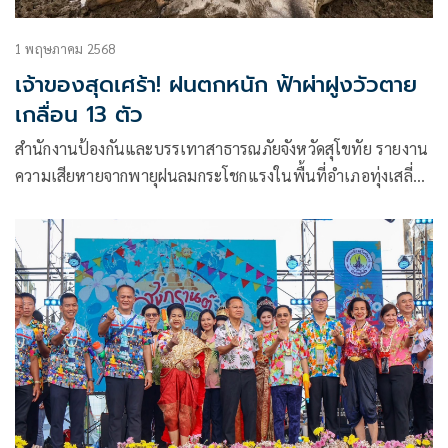
1 พฤษภาคม 2568
เจ้าของสุดเศร้า! ฝนตกหนัก ฟ้าผ่าฝูงวัวตาย
เกลื่อน 13 ตัว
สำนักงานป้องกันและบรรเทาสาธารณภัยจังหวัดสุโขทัย รายงาน
ความเสียหายจากพายุฝนลมกระโชกแรงในพื้นที่อำเภอทุ่งเสลี่ยม
จังหวัดสุโขทัย เมื่อคืนที่ผ่านมา พบว่าที่หมู่ 4 และหมู่ 10 ตำบล
เขาแก้วศรีสมบูรณ์ มีบ้านเรือนราษฎรได้รับความเสียหาย