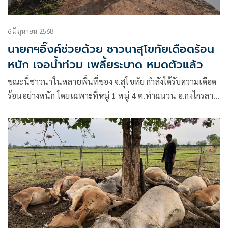
6 มิถุนายน 2568
นายกฯอิ๊งค์ช่วยด้วย ชาวนาสุโขทัยเดือดร้อน
หนัก เจอน้ำท่วม เพลี้ยระบาด หมดตัวแล้ว
ขณะนี้ชาวนาในหลายพื้นที่ของ จ.สุโขทัย กำลังได้รับความเดือด
ร้อนอย่างหนัก โดยเฉพาะที่หมู่ 1 หมู่ 4 ต.ท่าฉนวน อ.กงไกรลาศ
น้ำท่วมนาข้าวเป็นวงกว้าง เริ่มเน่าส่งกลิ่นเหม็น และชาวนาต้อง
กลายเป็นหนี้พอก หมดทุนทำนารอบต่อไป หลังเจอทั้งเพลี้ย
ระบาด น้ำท่วมซ้ำ ทำให้ขาดทุนหลายแสน ไม่มีเงินจ่ายหนี้คืน
ร้านค้าปุ๋ย-ยา และ ธ.ก.ส.