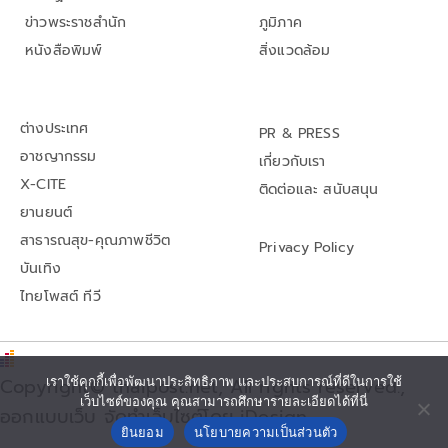
ข่าวพระราชสำนัก
ภูมิภาค
หนังสือพิมพ์
สิ่งแวดล้อม
ต่างประเทศ
PR & PRESS
อาชญากรรม
เกี่ยวกับเรา
X-CITE
ติดต่อและ สนับสนุน
ยานยนต์
สาธารณสุข-คุณภาพชีวิต
Privacy Policy
บันเทิง
ไทยโพสต์ ทีวี
Copyright© thaipost.net, All rights reserved.,
เราใช้คุกกี้เพื่อพัฒนาประสิทธิภาพ และประสบการณ์ที่ดีในการใช้
เว็บไซต์ของคุณ คุณสามารถศึกษารายละเอียดได้ที่นี่
ออกแบบเว็บ จัดทำเว็บไซต์โดย iDesign
ยินยอม
นโยบายความเป็นส่วนตัว