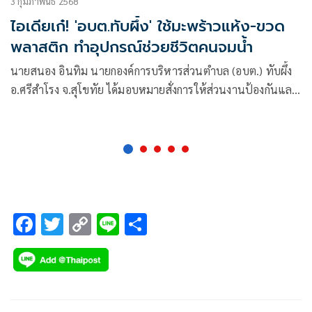
3 กุมภาพันธ์ 2568
ไอเดียเก๋! 'อบต.ทับผึ้ง' ใช้มะพร้าวแห้ง-ขวด
พลาสติก ทำอุปกรณ์ช่วยชีวิตคนจมน้ำ
นายสนอง อินทิม นายกองค์การบริหารส่วนตำบล (อบต.) ทับผึ้ง
อ.ศรีสำโรง จ.สุโขทัย ได้มอบหมายสั่งการให้ส่วนงานป้องกันและ
บรรเทาสาธารณภัย กับสำนักปลัด อบต. ดำเนินการสำรวจและ
จัดการแหล่งน้ำเสี่ยงในพื้นที่
F
T
C
Li
S
ac
wi
o
n
h
e
tt
p
e
ar
b
er
y
e