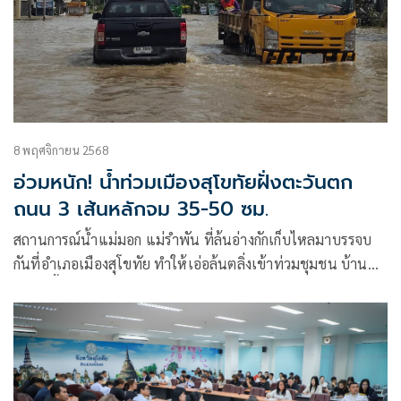
8 พฤศจิกายน 2568
อ่วมหนัก! น้ำท่วมเมืองสุโขทัยฝั่งตะวันตก
ถนน 3 เส้นหลักจม 35-50 ซม.
สถานการณ์น้ำแม่มอก แม่รำพัน ที่ล้นอ่างกักเก็บไหลมาบรรจบ
กันที่อำเภอเมืองสุโขทัย ทำให้เอ่อล้นตลิ่งเข้าท่วมชุมชน บ้าน
เรือน พื้นที่การเกษตร วัด โรงเรียน โรงพยาบาลสุโขทัย ในเขต
ตำบลบ้านกล้วย (เมืองสุโขทัยฝั่งตะวันตก)