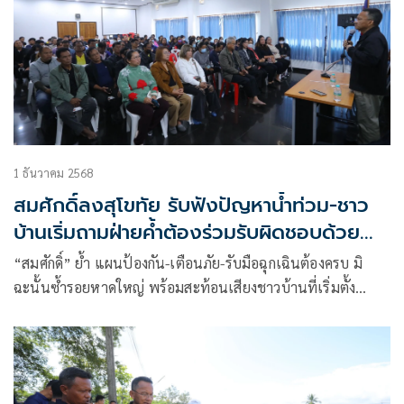
1 ธันวาคม 2568
สมศักดิ์ลงสุโขทัย รับฟังปัญหาน้ำท่วม-ชาว
บ้านเริ่มถามฝ่ายค้ำต้องร่วมรับผิดชอบด้วย
หรือไม่
“สมศักดิ์” ย้ำ แผนป้องกัน-เตือนภัย-รับมือฉุกเฉินต้องครบ มิ
ฉะนั้นซ้ำรอยหาดใหญ่ พร้อมสะท้อนเสียงชาวบ้านที่เริ่มตั้ง
คำถามฝ่ายค้ำต้องร่วมรับผิดชอบน้ำท่วมด้วยหรือไม่ ขณะ “ณัค
นางค์” ดึงประสบการณ์ด้านการเงินมาหนุนสุโขทัย