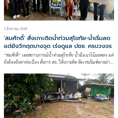
2 สิงหาคม 2568
'สมศักดิ์' สั่งเกาะติดน้ำท่วมสุโขทัย-น้ำเริ่มลด
แต่ยังวิกฤตบางจุด เร่งดูแล ปชช. ครบวงจร
“สมศักดิ์” เผยสถานการณ์น้ำท่วมสุโขทัย น้ำมีแนวโน้มลดลง แต่
ยังต้องจับตาต่อเนื่อง สั่งการ สธ. ให้เกาะติด จัดเวชภัณฑ์ยาอย่า
ให้ขาด