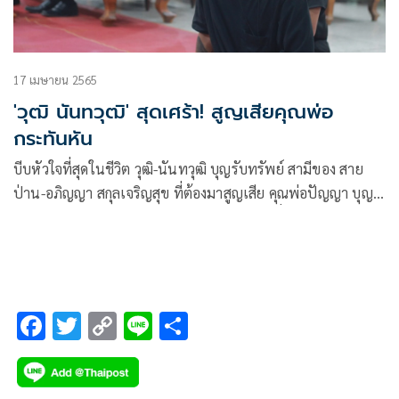
17 เมษายน 2565
'วุฒิ นันทวุฒิ' สุดเศร้า! สูญเสียคุณพ่อ
กระทันหัน
บีบหัวใจที่สุดในชีวิต วุฒิ-นันทวุฒิ บุญรับทรัพย์ สามีของ สาย
ป่าน-อภิญญา สกุลเจริญสุข ที่ต้องมาสูญเสีย คุณพ่อปัญญา บุญ
รับทรัพย์ (โกหนุ่ม) เจ้าของร้านต้นตำรับก๋วยเตี๋ยวเรือและ
โปรโมเตอร์มวยชื่อดังแห่งเมืองอู่ทอง สุพรรณบุรี ด้วยอุบัติเหตุ
กระโดดลงไปช่วยลูกน้องตกน้ำ สุดท้ายหมดแรงจมเสียชีวิตทั้งคู่ ที่
บริเวณร้านริมคลองคูเมืองอู่ทอง เมื่อวันที่ 14 เมษายนที่ผ่านมา
F
T
C
Li
S
ac
wi
o
n
h
e
tt
p
e
ar