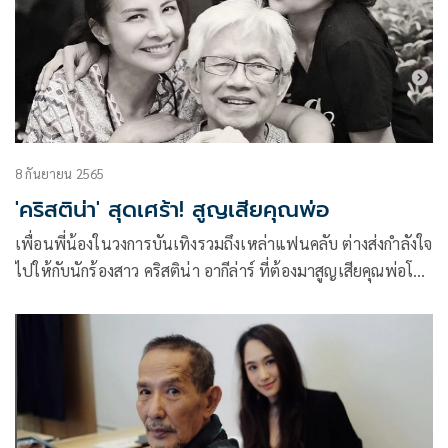
8 กันยายน 2565
'คริสติน่า' สุดเศร้า! สูญเสียคุณพ่อ
เพื่อนพี่น้องในวงการบันเทิงรวมถึงเหล่าแฟนคลับ ต่างส่งกำลังใจ
ไปให้กับนักร้องสาว คริสติน่า อากีล่าร์ ที่ต้องมาสูญเสียคุณพ่อโท
นี อากีล่าร์ นักดนตรีชาวฟิลิปปินส์ ไปอย่างไม่มีวันกลับ