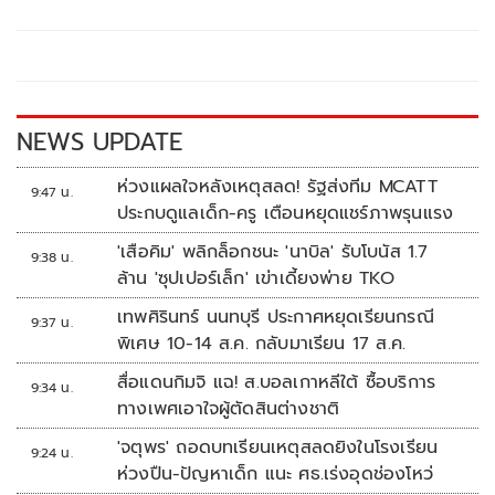
b
er
y
e
o
Li
o
n
k
k
NEWS UPDATE
ห่วงแผลใจหลังเหตุสลด! รัฐส่งทีม MCATT
9:47 น.
ประกบดูแลเด็ก-ครู เตือนหยุดแชร์ภาพรุนแรง
'เสือคิม' พลิกล็อกชนะ 'นาบิล' รับโบนัส 1.7
9:38 น.
ล้าน 'ซุปเปอร์เล็ก' เข่าเดี้ยงพ่าย TKO
เทพศิรินทร์ นนทบุรี ประกาศหยุดเรียนกรณี
9:37 น.
พิเศษ 10-14 ส.ค. กลับมาเรียน 17 ส.ค.
สื่อแดนกิมจิ แฉ! ส.บอลเกาหลีใต้ ซื้อบริการ
9:34 น.
ทางเพศเอาใจผู้ตัดสินต่างชาติ
'จตุพร' ถอดบทเรียนเหตุสลดยิงในโรงเรียน
9:24 น.
ห่วงปืน-ปัญหาเด็ก แนะ ศธ.เร่งอุดช่องโหว่