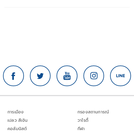
การเมือง
กรองสถานการณ์
เปลว สีเงิน
วาไรตี้
คอลัมนิสต์
กีฬา