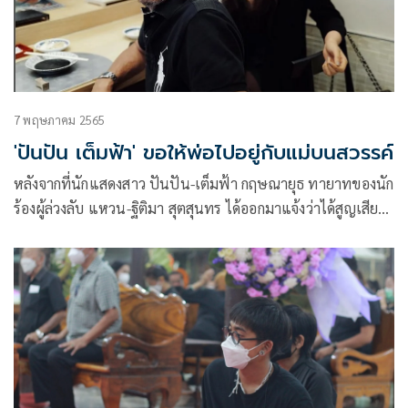
7 พฤษภาคม 2565
'ปันปัน เต็มฟ้า' ขอให้พ่อไปอยู่กับแม่บนสวรรค์
หลังจากที่นักแสดงสาว ปันปัน-เต็มฟ้า กฤษณายุธ ทายาทของนัก
ร้องผู้ล่วงลับ แหวน-ฐิติมา สุตสุนทร ได้ออกมาแจ้งว่าได้สูญเสีย
คุณพ่อ บรรเจิด กฤษณายุธ หรือที่รู้จักกันดีในชื่อของ ปุ๊ กรุงเกษม
ไปอย่างกะทันหัน โดยคุณหมอวินิจฉัยว่าเป็นเพราะโรคหัวใจ ที่
เจ้าตัวรักษาตัวมาเป็น 10 ปีแล้ว