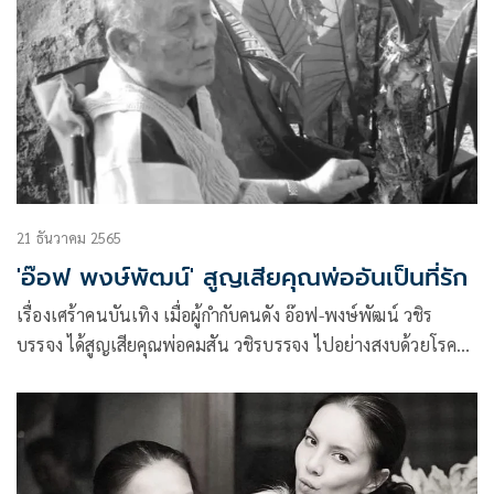
21 ธันวาคม 2565
'อ๊อฟ พงษ์พัฒน์' สูญเสียคุณพ่ออันเป็นที่รัก
เรื่องเศร้าคนบันเทิง เมื่อผู้กำกับคนดัง อ๊อฟ-พงษ์พัฒน์ วชิร
บรรจง ได้สูญเสียคุณพ่อคมสัน วชิรบรรจง ไปอย่างสงบด้วยโรค
ชรา สิริอายุ 85 ปี ที่โรงพยาบาลศิริราช ปิยมหาราชการุณย์