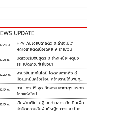
EWS UPDATE
HPV ภัยเงียบใกล้ตัว ชะล่าใจไม่ได้
12:28 น.
หญิงไทยติดเชื้อเฉลี่ย 9 ราย/วัน
นิติเวชเริ่มชันสูตร 8 ร่างเหยื่อเหตุยิง
12:21 น.
รร. เปิดเกณฑ์เยียวยา
งานวิจัยเทคโนโลยี โดดลงจากหิ้ง สู่
12:20 น.
มือ1.2หมื่นครัวเรือน สร้างรายได้เพิ่มทุก
เดือน
ลายแทง 15 จุด วัดพระมหาธาตุฯ มรดก
12:15 น.
โลกแห่งใหม่
'อินฟานติโน' ปฏิเสธข่าวฉาว ยัดเงินเพื่อ
12:15 น.
ปกปิดความสัมพันธ์หญิงสาวแบบลับๆ