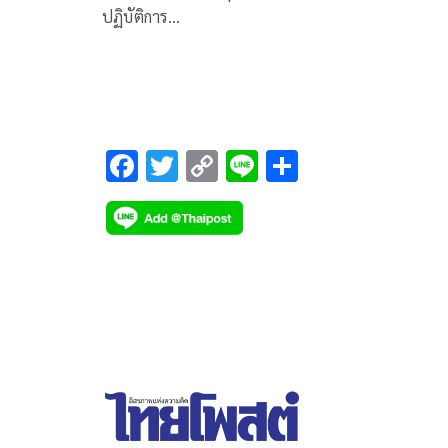
ปฏิบัติการ…
F
T
C
Li
S
ac
wi
o
n
h
e
tt
p
e
ar
b
er
y
e
o
Li
o
n
k
k