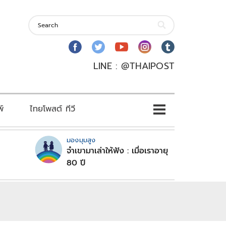
LINE : @THAIPOST
พ์
ไทยโพสต์ ทีวี
มองมุมสูง
จำเขามาเล่าให้ฟัง : เมื่อเราอายุ
80 ปี