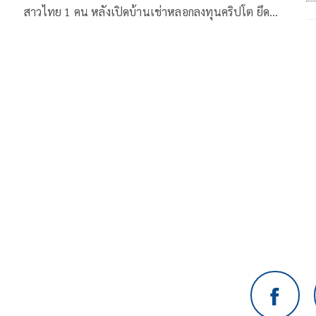
สาวไทย 1 คน หลังเปิดบ้านเช่าหลอกลงทุนคริปโต ยึด
คอมพิวเตอร์-มือถือเพียบ พบใช้แอป AI ตีสนิทเหยื่อ
ก่อนลวงโอนเงินผ่านบัญชีดิจิทัล มูลค่าเสียหายมหาศาล